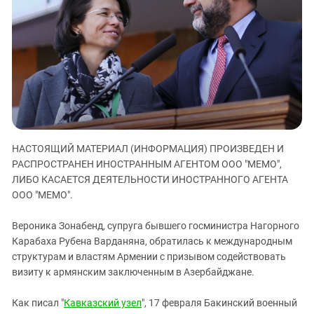
ЗАСТАВЛЯЕТ
Дагестан
КАВКАЗ ЗА ПАЛЕСТИНУ
Ингушетия
ИНАКОМЫСЛИЕ В ЧЕЧНЕ
Кабардино-Балкария
ПРЕСЛЕДОВАНИЕ АКТИВИСТОВ
МОБИЛИЗАЦИЯ И ПРОТЕСТЫ
Калмыкия
Карачаево-Черкесия
Краснодарский край
Нагорный Карабах
НАСТОЯЩИЙ МАТЕРИАЛ (ИНФОРМАЦИЯ) ПРОИЗВЕДЕН И
РАСПРОСТРАНЕН ИНОСТРАННЫМ АГЕНТОМ ООО "МЕМО",
Российская Федерация
ЛИБО КАСАЕТСЯ ДЕЯТЕЛЬНОСТИ ИНОСТРАННОГО АГЕНТА
Ростовская область
ООО "МЕМО".
Северная Осетия - Алания
Вероника Зонабенд, супруга бывшего госминистра Нагорного
СКФО
Карабаха Рубена Варданяна, обратилась к международным
Ставропольский край
структурам и властям Армении с призывом содействовать
визиту к армянским заключенным в Азербайджане.
Чечня
Южная Осетия
Как писал "
Кавказский узел
", 17 февраля Бакинский военный