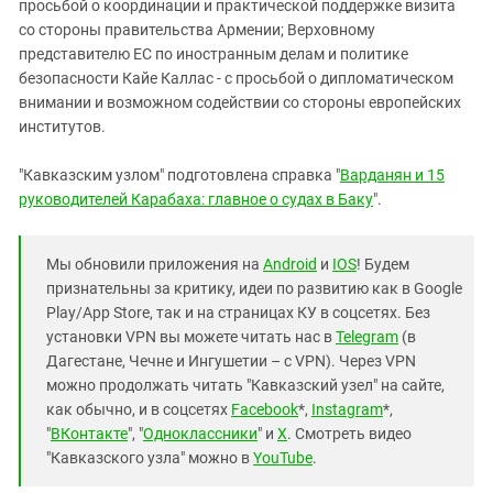
просьбой о координации и практической поддержке визита
со стороны правительства Армении; Верховному
представителю ЕС по иностранным делам и политике
безопасности Кайе Каллас - с просьбой о дипломатическом
внимании и возможном содействии со стороны европейских
институтов.
"Кавказским узлом" подготовлена справка "
Варданян и 15
руководителей Карабаха: главное о судах в Баку
".
Мы обновили приложения на
Android
и
IOS
! Будем
признательны за критику, идеи по развитию как в Google
Play/App Store, так и на страницах КУ в соцсетях. Без
установки VPN вы можете читать нас в
Telegram
(в
Дагестане, Чечне и Ингушетии – с VPN). Через VPN
можно продолжать читать "Кавказский узел" на сайте,
как обычно, и в соцсетях
Facebook
*,
Instagram
*,
"
ВКонтакте
", "
Одноклассники
" и
X
. Смотреть видео
"Кавказского узла" можно в
YouTube
.