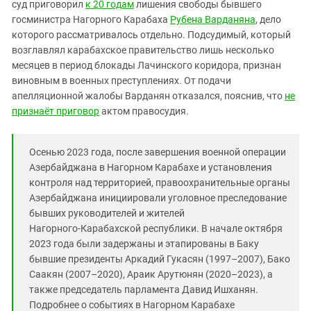
Южный Кавказ
суд приговорил
к 20 годам
лишения свободы бывшего
госминистра Нагорного Карабаха
Рубена Варданяна
, дело
ЮФО
которого рассматривалось отдельно. Подсудимый, который
возглавлял карабахское правительство лишь несколько
месяцев в период блокады Лачинского коридора, признан
виновным в военных преступлениях. От подачи
апелляционной жалобы Варданян отказался, пояснив, что
не
признаёт приговор
актом правосудия.
Осенью 2023 года, после завершения военной операции
Азербайджана в Нагорном Карабахе и установления
контроля над территорией, правоохранительные органы
Азербайджана инициировали уголовное преследование
бывших руководителей и жителей
Нагорного‑Карабахской республики. В начале октября
2023 года были задержаны и этапированы в Баку
бывшие президенты Аркадий Гукасян (1997–2007), Бако
Саакян (2007–2020), Араик Арутюнян (2020–2023), а
также председатель парламента Давид Ишханян.
Подробнее о событиях в Нагорном Карабахе