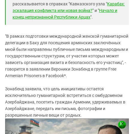
рассказывается в справках "Кавказского узла "
Карабах:
эскалация конфликта или новая война?
" и "
Начало и
конец непризнанной Республики Арцах
".
"В рамках подготовки международной женской гуманитарной
делегации в Баку для посещения армянских заключённых
мной были направлены публичные письма международным и
государственным структурам, от участия которых может
зависеть организация визита и безопасность его участниц", -
говорится в заявлении Вероники Зонабенд в группе
Free
Armenian Prisoners в
Facebook*.
Зонабенд заявила, что цель инициативы остается
исключительно гуманитарной: встретиться с омбудсменом
Азербайджана, посетить граждан Армении, удерживаемых в
Азербайджане, передать им письма, фотографии и
разрешенные личные вещи от родных.