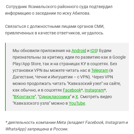
Сотрудник Ясамальского районного суда подтвердил
информацию о заседании по иску Абилова.
Связаться с должностными лицами органов СМИ,
привлеченных в качестве ответчиков, не удалось.
Мы обновили приложения на
Android
и
IOS
! Будем
признательны за критику, идеи по развитию как в Google
Play/App Store, так и на страницах КУ в соцсетях. Без
установки VPN вы можете читать нас в
Telegram
(в
Дагестане, Чечне и Ингушетии – с VPN). Через VPN
можно продолжать читать "Кавказский узел" на сайте,
как обычно, и в соцсетях
Facebook
*,
Instagram
*,
"
ВКонтакте
", "
Одноклассники
" и
X
. Смотреть видео
"Кавказского узла" можно в
YouTube
.
* деятельность компании Meta (владеет Facebook, Instagram и
WhatsApp) запрещена в России.