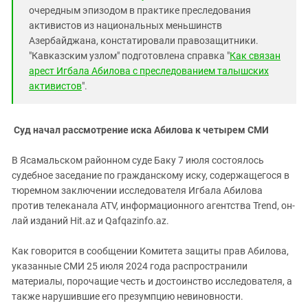
очередным эпизодом в практике преследования
активистов из национальных меньшинств
Азербайджана, констатировали правозащитники.
"Кавказским узлом" подготовлена справка "
Как связан
арест Игбала Абилова с преследованием талышских
активистов
".
Суд начал рассмотрение иска Абилова к четырем СМИ
В Ясамальском районном суде Баку 7 июля состоялось
судебное заседание по гражданскому иску, содержащегося в
тюремном заключении исследователя Игбала Абилова
против телеканала ATV, информационного агентства Trend, он-
лай изданий Hit.az и Qafqazinfo.az.
Как говорится в сообщении Комитета защиты прав Абилова,
указанные СМИ 25 июля 2024 года распространили
материалы, порочащие честь и достоинство исследователя, а
также нарушившие его презумпцию невиновности.