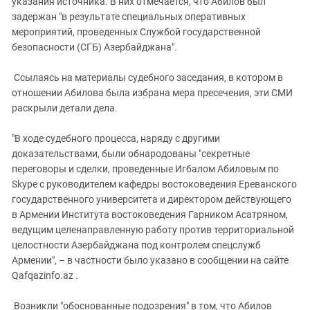
указания источника. В них отмечается, что Абилов был
задержан "в результате специальных оперативных
мероприятий, проведенных Службой государственной
безопасности (СГБ) Азербайджана".
Ссылаясь на материалы судебного заседания, в котором в
отношении Абилова была избрана мера пресечения, эти СМИ
раскрыли детали дела.
"В ходе судебного процесса, наряду с другими
доказательствами, были обнародованы "секретные
переговоры и сделки, проведенные Игбалом Абиловым по
Skype с руководителем кафедры востоковедения Ереванского
государственного университета и директором действующего
в Армении Института востоковедения Гарником Асатряном,
ведущим целенаправленную работу против территориальной
целостности Азербайджана под контролем спецслужб
Армении", – в частности было указано в сообщении на сайте
Qafqazinfo.az .
Возникли "обоснованные подозрения" в том, что Абилов