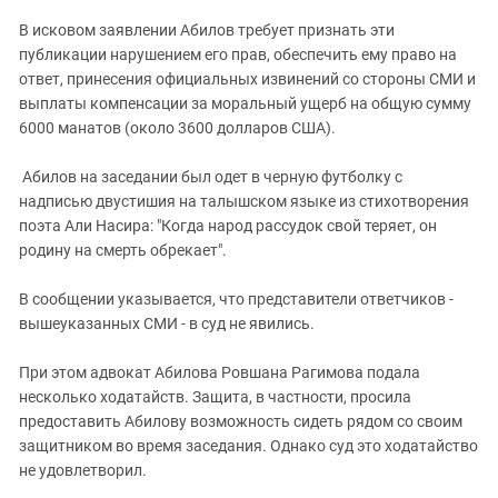
В исковом заявлении Абилов требует признать эти
публикации нарушением его прав, обеспечить ему право на
ответ, принесения официальных извинений со стороны СМИ и
выплаты компенсации за моральный ущерб на общую сумму
6000 манатов (около 3600 долларов США).
Абилов на заседании был одет в черную футболку с
надписью двустишия на талышском языке из стихотворения
поэта Али Насира: "Когда народ рассудок свой теряет, он
родину на смерть обрекает".
В сообщении указывается, что представители ответчиков -
вышеуказанных СМИ - в суд не явились.
При этом адвокат Абилова Ровшана Рагимова подала
несколько ходатайств. Защита, в частности, просила
предоставить Абилову возможность сидеть рядом со своим
защитником во время заседания. Однако суд это ходатайство
не удовлетворил.