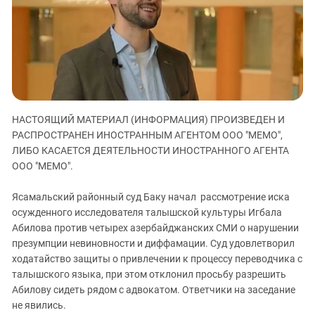
ЗАСТАВЛЯЕТ
Дагестан
КАВКАЗ ЗА ПАЛЕСТИНУ
Ингушетия
ИНАКОМЫСЛИЕ В ЧЕЧНЕ
Кабардино-Балкария
ПРЕСЛЕДОВАНИЕ АКТИВИСТОВ
МОБИЛИЗАЦИЯ И ПРОТЕСТЫ
Калмыкия
Карачаево-Черкесия
НАСТОЯЩИЙ МАТЕРИАЛ (ИНФОРМАЦИЯ) ПРОИЗВЕДЕН И
Краснодарский край
РАСПРОСТРАНЕН ИНОСТРАННЫМ АГЕНТОМ ООО "МЕМО",
Нагорный Карабах
ЛИБО КАСАЕТСЯ ДЕЯТЕЛЬНОСТИ ИНОСТРАННОГО АГЕНТА
Российская Федерация
ООО "МЕМО".
Ростовская область
Ясамальский районный суд Баку начал рассмотрение иска
Северная Осетия - Алания
осужденного исследователя талышской культуры Игбала
Абилова против четырех азербайджанских СМИ о нарушении
СКФО
презумпции невиновности и диффамации. Суд удовлетворил
Ставропольский край
ходатайство защиты о привлечении к процессу переводчика с
Чечня
талышского языка, при этом отклонил просьбу разрешить
Абилову сидеть рядом с адвокатом. Ответчики на заседание
Южная Осетия
не явились.