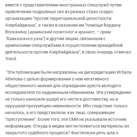
вместе с представителями иностранных спецслужб путем
привлечения подрывных сил из разных стран создал
организацию "против территориальной целостности
Азербайджана", а также в оказании им "помощи Вардану
Восканяну (
армянский политолог и иранист, – прим.
"Кавказского узла"
) и другим лицам, связанным с
армянскими спецслужбами в осуществлении враждебной
деятельности против Азербайджана", в свою очередь отмечал
Trend.
"Эти публикации были направлены на дискредитацию Игбала
Абилова с целью формирования о нем негативного
общественного мнения для оправдания ареста молодого
исследователя по надуманным обвинениям. Эти утверждения
не только наносили ущерб его чести и достоинству, но и
нарушали презумпцию невиновности. Ибо следствие только
началось, а его представляли, как лицо, совершившее
"преступления". Более того, эти СМИ не указывали источник
информации. Откуда в медиа могли появиться материалы из
закрытого судебного процесса? Фактически речь шла о