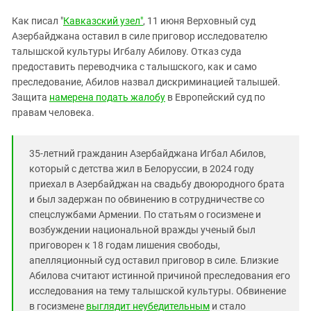
Южный Кавказ
Как писал "
Кавказский узел"
, 11 июня Верховный суд
ЮФО
Азербайджана оставил в силе приговор исследователю
талышской культуры Игбалу Абилову. Отказ суда
предоставить переводчика с талышского, как и само
преследование, Абилов назвал дискриминацией талышей.
Защита
намерена подать жалобу
в Европейский суд по
правам человека.
35-летний гражданин Азербайджана Игбал Абилов,
который с детства жил в Белоруссии, в 2024 году
приехал в Азербайджан на свадьбу двоюродного брата
и был задержан по обвинению в сотрудничестве со
спецслужбами Армении. По статьям о госизмене и
возбуждении национальной вражды ученый был
приговорен к 18 годам лишения свободы,
апелляционный суд оставил приговор в силе. Близкие
Абилова считают истинной причиной преследования его
исследования на тему талышской культуры. Обвинение
в госизмене
выглядит неубедительным
и стало