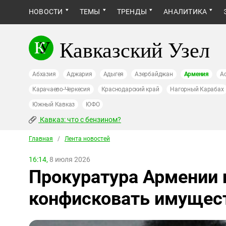
НОВОСТИ
ТЕМЫ
ТРЕНДЫ
АНАЛИТИКА
Кавказский Узел
Абхазия
Аджария
Адыгея
Азербайджан
Армения
А
Карачаево-Черкесия
Краснодарский край
Нагорный Карабах
Южный Кавказ
ЮФО
Кавказ: что с бензином?
Главная
/
Лента новостей
16:14,
8 июля 2026
Прокуратура Армении 
конфисковать имущес