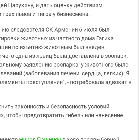
ей Царукяну, и дать оценку действиям
трех львов и тигра у бизнесмена.
нию следователя СК Армении 6 июля был
тировки животных из частного дома Гагика
рации по изъятию животным был введен
чего одна из львиц была доставлена в зоопарк,
иальному заявлению зоопарка, у животного было
еваний (заболевания печени, сердца, легких). Я
элементы преступления", - потребовала адвокат в
нить законность и безопасность условий
, чтобы предотвратить гибель или нанесение
министр
Никол Пашинян
в ходе предвыборной