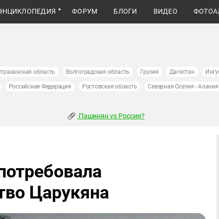
ЭНЦИКЛОПЕДИЯ
ФОРУМ
БЛОГИ
ВИДЕО
ФОТОА
страханская область
Волгоградская область
Грузия
Дагестан
Ингу
Российская Федерация
Ростовская область
Северная Осетия - Алания
Пашинян vs Россия?
потребовала
тво Царукяна