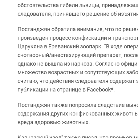
обстоятельства гибели львицы, принадлежащ
следователя, принявшего решение об изъятии 
Постанджян обратила внимание, что по реше
произведен процесс конфискации и транспор
Царукяна в Ереванский зоопарк. "В ходе опе
снотворный/анестезирующий препарат, после 
однако не вышла из наркоза. Согласно офиц
множество возрастных и сопутствующих забол
считаю, что действия следователя содержат 
публикации на странице в Facebook*.
Постанджян также попросила следствие выяс
содержания других конфискованных животных
вреда здоровью животных.
Кавказский узел" также писал, что премьер-