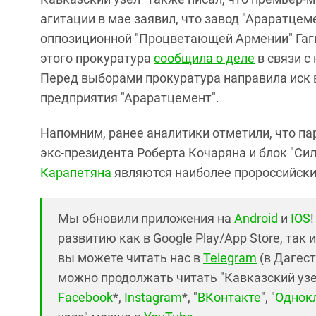
агитации в мае заявил, что завод "Араратце
оппозиционной "Процветающей Армении" Гаги
этого прокуратура
сообщила о деле
в связи с
Перед выборами прокуратура направила иск 
предприятия "Араратцемент".
Напомним, ранее аналитики отметили, что па
экс-президента Роберта Кочаряна и блок "С
Карапетяна
являются наиболее пророссийски
Мы обновили приложения на
Android
и
IOS
развитию как в Google Play/App Store, так 
вы можете читать нас в
Telegram
(в Дагест
можно продолжать читать "Кавказский узел"
Facebook
*,
Instagram
*, "
ВКонтакте
", "
Однок