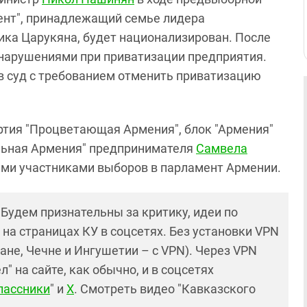
мент", принадлежащий семье лидера
ка Царукяна, будет национализирован. После
 нарушениями при приватизации предприятия.
в суд с требованием отменить приватизацию
ртия "Процветающая Армения", блок "Армения"
ильная Армения" предпринимателя
Самвела
ми участниками выборов в парламент Армении.
! Будем признательны за критику, идеи по
и на страницах КУ в соцсетях. Без установки VPN
ане, Чечне и Ингушетии – с VPN). Через VPN
 на сайте, как обычно, и в соцсетях
лассники
" и
X
. Смотреть видео "Кавказского