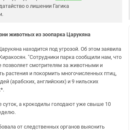
атайство о лишении Гагика
и.
зни животных из зоопарка Царукяна
арукяна находится под угрозой. Об этом заявила
Киракосян. "Сотрудники парка сообщили нам, что
не позволяет смотрителям за животными и
ть растения и покормить многочисленных птиц,
ей (арабских, английских) и 9 нильских
*.
е суток, а крокодилы голодают уже свыше 10
неделю.
овала от следственных органов выяснить