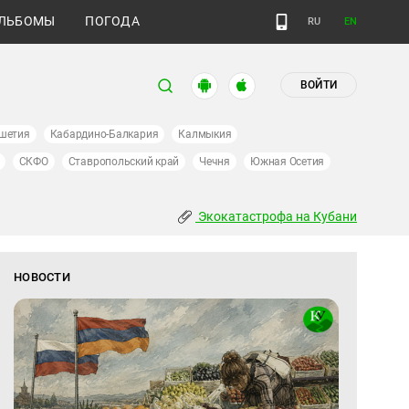
ЛЬБОМЫ
ПОГОДА
RU
EN
ВОЙТИ
шетия
Кабардино-Балкария
Калмыкия
СКФО
Ставропольский край
Чечня
Южная Осетия
Экокатастрофа на Кубани
НОВОСТИ