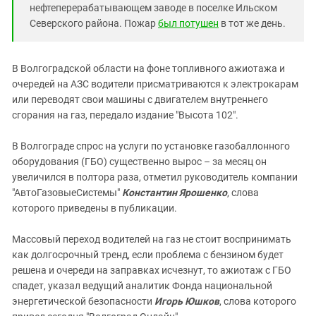
нефтеперерабатывающем заводе в поселке Ильском
Северского района. Пожар
был потушен
в тот же день.
В Волгоградской области на фоне топливного ажиотажа и
очередей на АЗС водители присматриваются к электрокарам
или переводят свои машины с двигателем внутреннего
сгорания на газ, передало издание "Высота 102".
В Волгограде спрос на услуги по установке газобаллонного
оборудования (ГБО) существенно вырос – за месяц он
увеличился в полтора раза, отметил руководитель компании
"АвтоГазовыеСистемы"
Константин Ярошенко
, слова
которого приведены в публикации.
Массовый переход водителей на газ не стоит воспринимать
как долгосрочный тренд, если проблема с бензином будет
решена и очереди на заправках исчезнут, то ажиотаж с ГБО
спадет, указал ведущий аналитик Фонда национальной
энергетической безопасности
Игорь Юшков
, слова которого