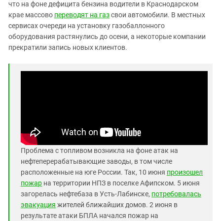
Южный Кавказ
что на фоне дефицита бензина водители в Краснодарском
крае массово
переводят на газ
свои автомобили. В местных
ЮФО
сервисах очереди на установку газобаллонного
оборудования растянулись до осени, а некоторые компании
прекратили запись новых клиентов.
Проблема с топливом возникла на фоне атак на
нефтеперерабатывающие заводы, в том числе
расположенные на юге России. Так, 10 июня
произошел
пожар
на территории НПЗ в поселке Афипском. 5 июня
загорелась нефтебаза в Усть-Лабинске,
потребовалась
эвакуация
жителей ближайших домов. 2 июня в
результате атаки БПЛА начался пожар на