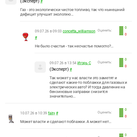
(Эксперт)
#
Газ - это экологически чистое топливо, так что нынешний
дефицит улучшит экологию...
0
Оценить:
09.07.26 в 09:03
concetta_williamson
0
#
Не было счастья - так несчастье помогло?...
0
Оценить:
09.07.26 в 13:54
Игорь С
0
(Эксперт)
#
Так может у нас власти это заметят и
сделают какие-то поблажки для газовых и
электрических авто? И тогда давление на
бензиновые заправки снизится
значительно...
0
Оценить:
10.07.26 в 10:39
fairy
#
0
Может власти и сделают поблажки. А может нет...
0