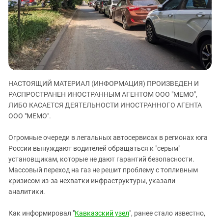
ЗАСТАВЛЯЕТ
Дагестан
КАВКАЗ ЗА ПАЛЕСТИНУ
Ингушетия
ИНАКОМЫСЛИЕ В ЧЕЧНЕ
Кабардино-Балкария
ПРЕСЛЕДОВАНИЕ АКТИВИСТОВ
МОБИЛИЗАЦИЯ И ПРОТЕСТЫ
Калмыкия
Карачаево-Черкесия
НАСТОЯЩИЙ МАТЕРИАЛ (ИНФОРМАЦИЯ) ПРОИЗВЕДЕН И
Краснодарский край
РАСПРОСТРАНЕН ИНОСТРАННЫМ АГЕНТОМ ООО "МЕМО",
Нагорный Карабах
ЛИБО КАСАЕТСЯ ДЕЯТЕЛЬНОСТИ ИНОСТРАННОГО АГЕНТА
Российская Федерация
ООО "МЕМО".
Ростовская область
Огромные очереди в легальных автосервисах в регионах юга
Северная Осетия - Алания
России вынуждают водителей обращаться к "серым"
установщикам, которые не дают гарантий безопасности.
СКФО
Массовый переход на газ не решит проблему с топливным
Ставропольский край
кризисом из-за нехватки инфраструктуры, указали
Чечня
аналитики.
Южная Осетия
Как информировал "
Кавказский узел
", ранее стало известно,