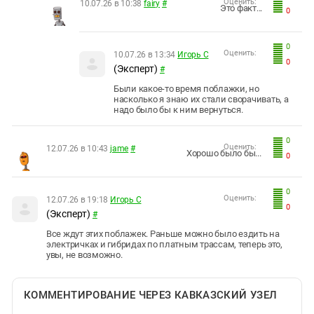
Оценить:
10.07.26 в 10:38
fairy
#
Это факт...
0
0
Оценить:
10.07.26 в 13:34
Игорь С
0
(Эксперт)
#
Были какое-то время поблажки, но
насколько я знаю их стали сворачивать, а
надо было бы к ним вернуться.
0
Оценить:
12.07.26 в 10:43
jame
#
Хорошо было бы...
0
0
Оценить:
12.07.26 в 19:18
Игорь С
0
(Эксперт)
#
Все ждут этих поблажек. Раньше можно было ездить на
электричках и гибридах по платным трассам, теперь это,
увы, не возможно.
КОММЕНТИРОВАНИЕ ЧЕРЕЗ КАВКАЗСКИЙ УЗЕЛ