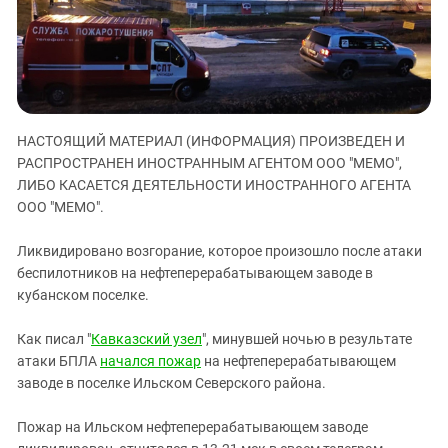
ЗАСТАВЛЯЕТ
Дагестан
КАВКАЗ ЗА ПАЛЕСТИНУ
Ингушетия
ИНАКОМЫСЛИЕ В ЧЕЧНЕ
Кабардино-Балкария
ПРЕСЛЕДОВАНИЕ АКТИВИСТОВ
МОБИЛИЗАЦИЯ И ПРОТЕСТЫ
Калмыкия
НАСТОЯЩИЙ МАТЕРИАЛ (ИНФОРМАЦИЯ) ПРОИЗВЕДЕН И
Карачаево-Черкесия
РАСПРОСТРАНЕН ИНОСТРАННЫМ АГЕНТОМ ООО "МЕМО",
Краснодарский край
ЛИБО КАСАЕТСЯ ДЕЯТЕЛЬНОСТИ ИНОСТРАННОГО АГЕНТА
Нагорный Карабах
ООО "МЕМО".
Российская Федерация
Ликвидировано возгорание, которое произошло после атаки
Ростовская область
беспилотников на нефтеперерабатывающем заводе в
кубанском поселке.
Северная Осетия - Алания
СКФО
Как писал "
Кавказский узел
", минувшей ночью в результате
Ставропольский край
атаки БПЛА
начался пожар
на нефтеперерабатывающем
заводе в поселке Ильском Северского района.
Чечня
Южная Осетия
Пожар на Ильском нефтеперерабатывающем заводе