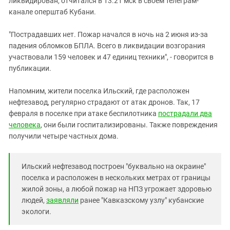
ликвидирован, отчитался в 13.21 мск в своем телеграм-
Южный Кавказ
канале оперштаб Кубани.
ЮФО
"Пострадавших нет. Пожар начался в ночь на 2 июня из-за
падения обломков БПЛА. Всего в ликвидации возгорания
участвовали 159 человек и 47 единиц техники", - говорится в
публикации.
Напомним, жители поселка Ильский, где расположен
нефтезавод, регулярно страдают от атак дронов. Так, 17
февраля в поселке при атаке беспилотника
пострадали два
человека
, они были госпитализированы. Также повреждения
получили четыре частных дома.
Ильский нефтезавод построен "буквально на окраине"
поселка и расположен в нескольких метрах от границы
жилой зоны, а любой пожар на НПЗ угрожает здоровью
людей,
заявляли
ранее "Кавказскому узлу" кубанские
экологи.