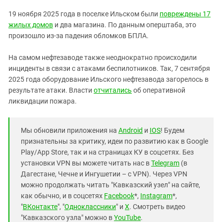
19 ноября 2025 года в поселке Ильском были
повреждены 17
жилых домов
и два магазина. По данным оперштаба, это
произошло из-за падения обломков БПЛА.
На самом нефтезаводе также неоднократно происходили
инциденты в связи с атаками беспилотников. Так, 7 сентября
2025 года оборудование Ильского нефтезавода загорелось в
результате атаки. Власти
отчитались
об оперативной
ликвидации пожара.
Мы обновили приложения на
Android
и
IOS
! Будем
признательны за критику, идеи по развитию как в Google
Play/App Store, так и на страницах КУ в соцсетях. Без
установки VPN вы можете читать нас в
Telegram
(в
Дагестане, Чечне и Ингушетии – с VPN). Через VPN
можно продолжать читать "Кавказский узел" на сайте,
как обычно, и в соцсетях
Facebook
*,
Instagram
*,
"
ВКонтакте
", "
Одноклассники
" и
X
. Смотреть видео
"Кавказского узла" можно в
YouTube
.