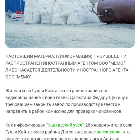
ЗАСТАВЛЯЕТ
Дагестан
КАВКАЗ ЗА ПАЛЕСТИНУ
Ингушетия
ИНАКОМЫСЛИЕ В ЧЕЧНЕ
Кабардино-Балкария
ПРЕСЛЕДОВАНИЕ АКТИВИСТОВ
МОБИЛИЗАЦИЯ И ПРОТЕСТЫ
Калмыкия
Карачаево-Черкесия
Краснодарский край
НАСТОЯЩИЙ МАТЕРИАЛ (ИНФОРМАЦИЯ) ПРОИЗВЕДЕН И
РАСПРОСТРАНЕН ИНОСТРАННЫМ АГЕНТОМ ООО "МЕМО",
Нагорный Карабах
ЛИБО КАСАЕТСЯ ДЕЯТЕЛЬНОСТИ ИНОСТРАННОГО АГЕНТА
Российская Федерация
ООО "МЕМО".
Ростовская область
Жители села Гулли Кайтагского района записали
Северная Осетия - Алания
видеообращение к врио главы Дагестана Федору Щукину с
СКФО
требованием закрыть завод по производству извести и
направить в район комиссию для проверки чиновников.
Ставропольский край
Чечня
Как информировал "
Кавказский узел
", 28 января жители села
Южная Осетия
Гулли Кайтагского района Дагестана ранее
рассказали
, что
протестуя против строительства завода у реки Артезан,