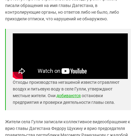
Южный Кавказ
писали обращения на имя главы Дагестана, в
ЮФО
контролирующие органы, но ответов либо не было, либо
приходили отписки, что нарушений не обнаружено.
Отходы производства негашеной извести отравляют
воздух и питьевую воду в селе Гулли, утверждают
местные жители. Они
добиваются
остановки
предприятия и проверки деятельности главы села.
Жители села Гулли записали коллективное видеообращение к
врио главы Дагестана Федору Щукину и врио председателя
правительства республики Магомеду Рамазанову с жалобой