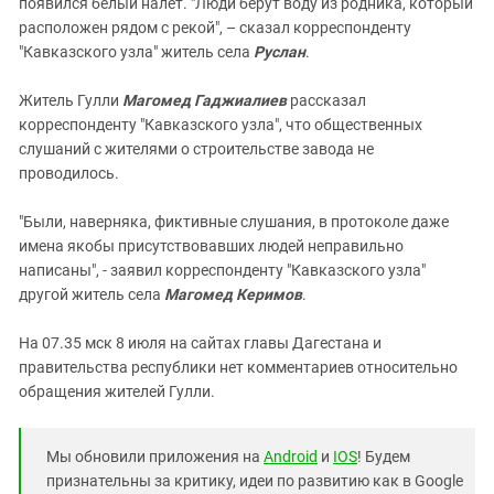
появился белый налет. "Люди берут воду из родника, который
расположен рядом с рекой", – сказал корреспонденту
"Кавказского узла" житель села
Руслан
.
Житель Гулли
Магомед Гаджиалиев
рассказал
корреспонденту "Кавказского узла", что общественных
слушаний с жителями о строительстве завода не
проводилось.
"Были, наверняка, фиктивные слушания, в протоколе даже
имена якобы присутствовавших людей неправильно
написаны", - заявил корреспонденту "Кавказского узла"
другой житель села
Магомед Керимов
.
На 07.35 мск 8 июля на сайтах главы Дагестана и
правительства республики нет комментариев относительно
обращения жителей Гулли.
Мы обновили приложения на
Android
и
IOS
! Будем
признательны за критику, идеи по развитию как в Google