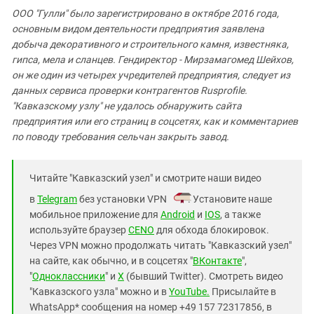
ООО "Гулли" было зарегистрировано в октябре 2016 года,
основным видом деятельности предприятия заявлена
добыча декоративного и строительного камня, известняка,
гипса, мела и сланцев. Гендиректор - Мирзамагомед Шейхов,
он же один из четырех учредителей предприятия, следует из
данных сервиса проверки контрагентов Rusprofile.
"Кавказскому узлу" не удалось обнаружить сайта
предприятия или его страниц в соцсетях, как и комментариев
по поводу требования сельчан закрыть завод.
Читайте "Кавказский узел" и смотрите наши видео
в
Telegram
без установки VPN
. Установите наше
мобильное приложение для
Android
и
IOS
, а также
используйте браузер
CENO
для обхода блокировок.
Через VPN можно продолжать читать "Кавказский узел"
на сайте, как обычно, и в соцсетях "
ВКонтакте
",
"
Одноклассники
" и
X
(бывший Twitter). Смотреть видео
"Кавказского узла" можно и в
YouTube.
Присылайте в
WhatsApp* сообщения на номер +49 157 72317856, в