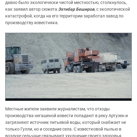
Южный Кавказ
давно было экологически чистой местностью, столкнулось,
как заявил автор сюжета
Эхтибар Беширов
, с экологической
ЮФО
катастрофой, когда на его территории заработал завод по
производству известняка.
Местные жители заявили журналистам, что отходы
производства негашеной извести попадают в реку Артузен и
загрязняют источник питьевой воды, который снабжает не
только Гулли, но и соседние села. С известковой пылью в
воздухе сельчане связывают ухудшение своего здоровья.