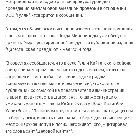
межрайонной природоохранной прокуратурой для
проведения внеплановой выездной проверки в отношении
ООО "Гулли", - говорится в сообщении.
О том, что вблизи реки высыпана известь, сельчане заявляли
еще в мае прошлого года. Тогда Минприроды уже обещало
принять "меры реагирования", следует из публикации издания
"Дагестанская правда" от 7 мая 2024 года.
"
В соцсетях сообщается, что в селе Гулли
Кайтагского
района
завод сливает промышленные отходы в водоем, отчего он
загрязнен и гниет рыба. Питьевой родник рядом
используется жителями четырех селений
", - говорится в
публикации со ссылкой на представителя администрации
главы и правительства Дагестана. Тогда же ситуацию
комментировал и.о. главы Кайтагского района Халитбек
Халитбеков. "По словам представителя завода, находящегося
на берегу реки, известь высыпана на берег для дезинфекции
мест обнаружения туши погибшего животного", - цитировал
его слова сайт "Деловой Кайтаг".