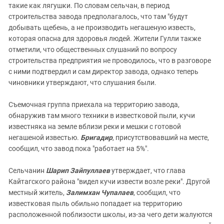
такие как лягушки. По словам сельчан, в период
строительства завода предполагалось, что там "будут
добывать щебень, а не производить негашеную известь,
которая опасна для здоровья людей. Жители Гулли также
отметили, что общественных слушаний по вопросу
строительства предприятия не проводилось, что в разговоре
с ними подтвердил и сам директор завода, однако теперь
чиновники утверждают, что слушания были.
Съемочная группа приехала на территорию завода,
обнаружив там много техники в известковой пыли, кучи
известняка на земле вблизи реки и мешки с готовой
негашеной известью.
Бригадир
, присутствовавший на месте,
сообщил, что завод пока "работает на 5%".
Сельчанин
Шарип Зайпуллаев
утверждает, что глава
Кайтагского района "видел кучи извести возле реки". Другой
местный житель,
Залимхан Чупалаев
, сообщил, что
известковая пыль обильно попадает на территорию
расположенной поблизости школы, из-за чего дети жалуются