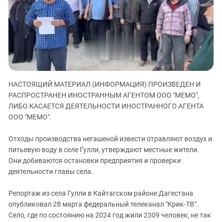
ЗАСТАВЛЯЕТ
Дагестан
КАВКАЗ ЗА ПАЛЕСТИНУ
Ингушетия
ИНАКОМЫСЛИЕ В ЧЕЧНЕ
Кабардино-Балкария
ПРЕСЛЕДОВАНИЕ АКТИВИСТОВ
МОБИЛИЗАЦИЯ И ПРОТЕСТЫ
Калмыкия
Карачаево-Черкесия
НАСТОЯЩИЙ МАТЕРИАЛ (ИНФОРМАЦИЯ) ПРОИЗВЕДЕН И
Краснодарский край
РАСПРОСТРАНЕН ИНОСТРАННЫМ АГЕНТОМ ООО "МЕМО",
Нагорный Карабах
ЛИБО КАСАЕТСЯ ДЕЯТЕЛЬНОСТИ ИНОСТРАННОГО АГЕНТА
Российская Федерация
ООО "МЕМО".
Ростовская область
Отходы производства негашеной извести отравляют воздух и
Северная Осетия - Алания
питьевую воду в селе Гулли, утверждают местные жители.
Они добиваются остановки предприятия и проверки
СКФО
деятельности главы села.
Ставропольский край
Чечня
Репортаж из села Гулли в Кайтагском районе Дагестана
опубликовал 28 марта федеральный телеканал "Крик-ТВ".
Южная Осетия
Село, где по состоянию на 2024 год жили 2309 человек, не так