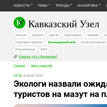
НОВОСТИ
ТЕМЫ
ТРЕНДЫ
АНАЛИТИКА
Кавказский Узел
Абхазия
Аджария
Адыгея
Азербайджан
Армения
А
Карачаево-Черкесия
Краснодарский край
Нагорный Карабах
Южный Кавказ
ЮФО
Кавказ: что с бензином?
Главная
/
Лента новостей
05:40,
8 июля 2026
Экологи назвали ожи
туристов на мазут на 