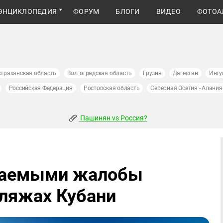
ЭНЦИКЛОПЕДИЯ
ФОРУМ
БЛОГИ
ВИДЕО
ФОТОА
страханская область
Волгоградская область
Грузия
Дагестан
Ингу
Российская Федерация
Ростовская область
Северная Осетия - Алания
Пашинян vs Россия?
даемыми жалобы
пляжах Кубани