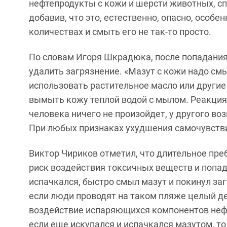
нефтепродукты с кожи и шерсти животных, спр
добавив, что это, естественно, опасно, особе
количествах и смыть его не так-то просто.
По словам Игоря Шкрадюка, после попадания
удалить загрязнение. «Мазут с кожи надо см
использовать растительное масло или другие
вымыть кожу теплой водой с мылом. Реакция 
человека ничего не произойдет, у другого 
При любых признаках ухудшения самочувствия
Виктор Чириков отметил, что длительное пр
риск воздействия токсичных веществ и попада
испачкался, быстро смыл мазут и покинул заг
если люди проводят на таком пляже целый ден
воздействие испаряющихся компонентов нефт
если еще искупался и испачкался мазутом, то