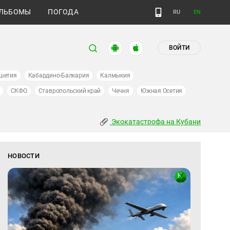
ЛЬБОМЫ
ПОГОДА
RU
EN
ВОЙТИ
шетия
Кабардино-Балкария
Калмыкия
СКФО
Ставропольский край
Чечня
Южная Осетия
Экокатастрофа на Кубани
НОВОСТИ