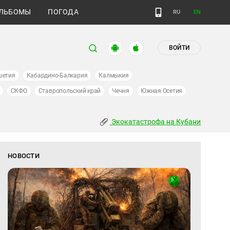
ЛЬБОМЫ
ПОГОДА
RU
EN
ВОЙТИ
шетия
Кабардино-Балкария
Калмыкия
СКФО
Ставропольский край
Чечня
Южная Осетия
Экокатастрофа на Кубани
НОВОСТИ