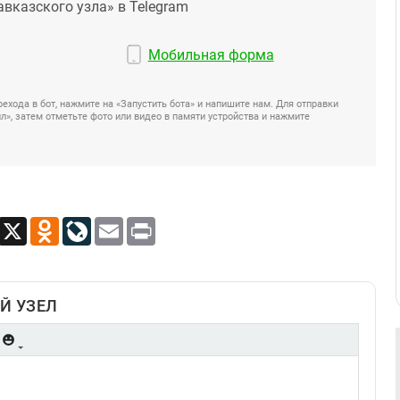
авказского узла» в Telegram
Мобильная форма
ехода в бот, нажмите на «Запустить бота» и напишите нам. Для отправки
», затем отметьте фото или видео в памяти устройства и нажмите
App
Viber
X
Odnoklassniki
LiveJournal
Email
Print
Й УЗЕЛ