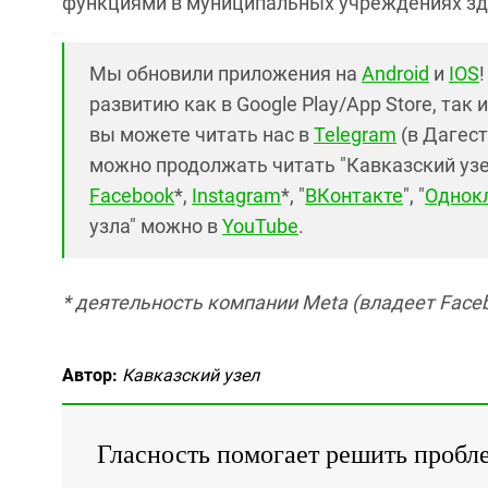
функциями в муниципальных учреждениях здра
Мы обновили приложения на
Android
и
IOS
развитию как в Google Play/App Store, так 
вы можете читать нас в
Telegram
(в Дагест
можно продолжать читать "Кавказский узел"
Facebook
*,
Instagram
*, "
ВКонтакте
", "
Однок
узла" можно в
YouTube
.
* деятельность компании Meta (владеет Faceb
Автор:
Кавказский узел
Гласность помогает решить пробл