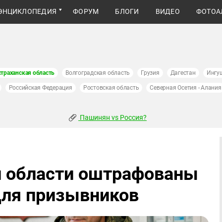
ЭНЦИКЛОПЕДИЯ
ФОРУМ
БЛОГИ
ВИДЕО
ФОТОА
страханская область
Волгоградская область
Грузия
Дагестан
Ингу
Российская Федерация
Ростовская область
Северная Осетия - Алания
Пашинян vs Россия?
й области оштрафованы
для призывников