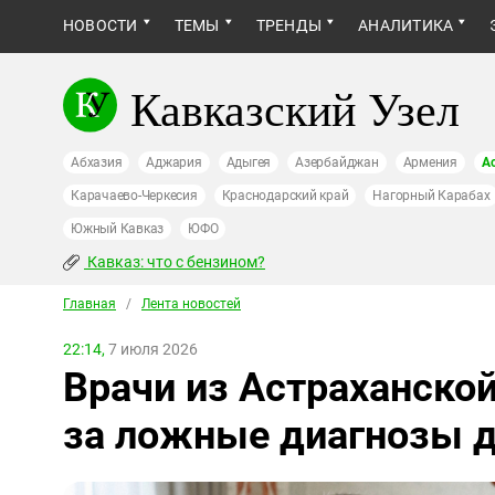
НОВОСТИ
ТЕМЫ
ТРЕНДЫ
АНАЛИТИКА
Кавказский Узел
Абхазия
Аджария
Адыгея
Азербайджан
Армения
А
Карачаево-Черкесия
Краснодарский край
Нагорный Карабах
Южный Кавказ
ЮФО
Кавказ: что с бензином?
Главная
/
Лента новостей
22:14,
7 июля 2026
Врачи из Астраханско
за ложные диагнозы 