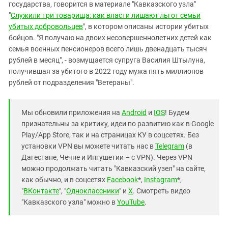
государства, говорится в материале "Кавказского узла"
"
Служили три товарища: как власти лишают льгот семьи
убитых добровольцев
", в котором описаны истории убитых
бойцов. "Я получаю на двоих несовершеннолетних детей как
семья военных пенсионеров всего лишь двенадцать тысяч
рублей в месяц", - возмущается супруга Василия Штылуна,
получившая за убитого в 2022 году мужа пять миллионов
рублей от подразделения "Ветераны".
Мы обновили приложения на
Android
и
IOS
! Будем
признательны за критику, идеи по развитию как в Google
Play/App Store, так и на страницах КУ в соцсетях. Без
установки VPN вы можете читать нас в
Telegram
(в
Дагестане, Чечне и Ингушетии – с VPN). Через VPN
можно продолжать читать "Кавказский узел" на сайте,
как обычно, и в соцсетях
Facebook
*,
Instagram
*,
"
ВКонтакте
", "
Одноклассники
" и
X
. Смотреть видео
"Кавказского узла" можно в
YouTube
.