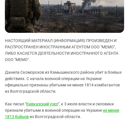
ЗАСТАВЛЯЕТ
Дагестан
КАВКАЗ ЗА ПАЛЕСТИНУ
Ингушетия
ИНАКОМЫСЛИЕ В ЧЕЧНЕ
Кабардино-Балкария
ПРЕСЛЕДОВАНИЕ АКТИВИСТОВ
МОБИЛИЗАЦИЯ И ПРОТЕСТЫ
Калмыкия
НАСТОЯЩИЙ МАТЕРИАЛ (ИНФОРМАЦИЯ) ПРОИЗВЕДЕН И
Карачаево-Черкесия
РАСПРОСТРАНЕН ИНОСТРАННЫМ АГЕНТОМ ООО "МЕМО",
Краснодарский край
ЛИБО КАСАЕТСЯ ДЕЯТЕЛЬНОСТИ ИНОСТРАННОГО АГЕНТА
Нагорный Карабах
ООО "МЕМО".
Российская Федерация
Данила Скоморохов из Камышинского района убит в боевых
Ростовская область
действиях. С начала военной операции на Украине
официально признаны убитыми не менее 1814 комбатантов
Северная Осетия - Алания
из Волгоградской области.
СКФО
Ставропольский край
Как писал "
Кавказский узел
", к 3 июля власти и силовики
признали убитыми в военной операции на Украине
не менее
Чечня
1813 бойцов
из Волгоградской области.
Южная Осетия