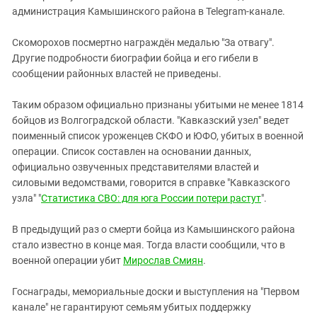
администрация Камышинского района в Telegram-канале.
Скоморохов посмертно награждён медалью "За отвагу".
Другие подробности биографии бойца и его гибели в
сообщении районных властей не приведены.
Таким образом официально признаны убитыми не менее 1814
бойцов из Волгоградской области. "Кавказский узел" ведет
поименный список уроженцев СКФО и ЮФО, убитых в военной
операции. Список составлен на основании данных,
официально озвученных представителями властей и
силовыми ведомствами, говорится в справке "Кавказского
узла" "
Статистика СВО: для юга России потери растут
".
В предыдущий раз о смерти бойца из Камышинского района
стало известно в конце мая. Тогда власти сообщили, что в
военной операции убит
Мирослав Смиян
.
Госнаграды, мемориальные доски и выступления на "Первом
канале" не гарантируют семьям убитых поддержку