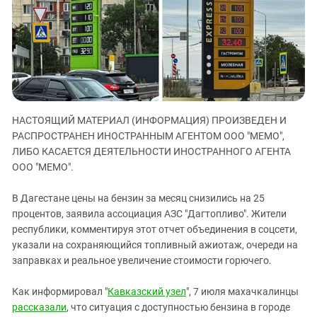
ЗАСТАВЛЯЕТ
Дагестан
КАВКАЗ ЗА ПАЛЕСТИНУ
Ингушетия
ИНАКОМЫСЛИЕ В ЧЕЧНЕ
Кабардино-Балкария
ПРЕСЛЕДОВАНИЕ АКТИВИСТОВ
МОБИЛИЗАЦИЯ И ПРОТЕСТЫ
Калмыкия
Карачаево-Черкесия
НАСТОЯЩИЙ МАТЕРИАЛ (ИНФОРМАЦИЯ) ПРОИЗВЕДЕН И
Краснодарский край
РАСПРОСТРАНЕН ИНОСТРАННЫМ АГЕНТОМ ООО "МЕМО",
Нагорный Карабах
ЛИБО КАСАЕТСЯ ДЕЯТЕЛЬНОСТИ ИНОСТРАННОГО АГЕНТА
Российская Федерация
ООО "МЕМО".
Ростовская область
В Дагестане цены на бензин за месяц снизились на 25
Северная Осетия - Алания
процентов, заявила ассоциация АЗС "Дагтопливо". Жители
республики, комментируя этот отчет объединения в соцсети,
СКФО
указали на сохраняющийся топливный ажиотаж, очереди на
Ставропольский край
заправках и реальное увеличение стоимости горючего.
Чечня
Как информировал "
Кавказский узел
", 7 июля махачкалинцы
Южная Осетия
рассказали
, что ситуация с доступностью бензина в городе