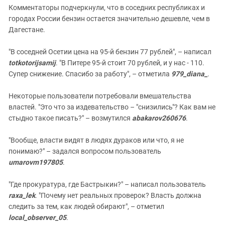
Комментаторы подчеркнули, что в соседних республиках и
городах России бензин остается значительно дешевле, чем в
Дагестане.
"В соседней Осетии цена на 95-й бензин 77 рублей", – написал
totkotorijsamij
. "В Питере 95-й стоит 70 рублей, и у нас - 110.
Супер снижение. Спасибо за работу", – отметила
979_diana_
.
Некоторые пользователи потребовали вмешательства
властей. "Это что за издевательство – "снизились"? Как вам не
стыдно такое писать?" – возмутился
abakarov260676
.
"Вообще, власти видят в людях дураков или что, я не
понимаю?" – задался вопросом пользователь
umarovm197805
.
"Где прокуратура, где Бастрыкин?" – написал пользователь
raxa_lek
. "Почему нет реальных проверок? Власть должна
следить за тем, как людей обирают", – отметил
local_observer_05
.