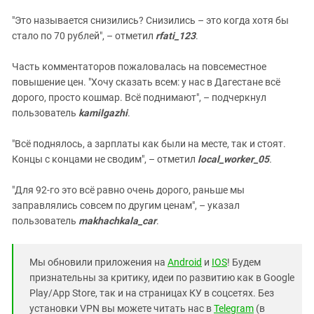
"Это называется снизились? Снизились – это когда хотя бы
стало по 70 рублей", – отметил
rfati_123
.
Часть комментаторов пожаловалась на повсеместное
повышение цен. "Хочу сказать всем: у нас в Дагестане всё
дорого, просто кошмар. Всё поднимают", – подчеркнул
пользователь
kamilgazhi
.
"Всё поднялось, а зарплаты как были на месте, так и стоят.
Концы с концами не сводим", – отметил
local_worker_05
.
"Для 92-го это всё равно очень дорого, раньше мы
заправлялись совсем по другим ценам", – указал
пользователь
makhachkala_car
.
Мы обновили приложения на
Android
и
IOS
! Будем
признательны за критику, идеи по развитию как в Google
Play/App Store, так и на страницах КУ в соцсетях. Без
установки VPN вы можете читать нас в
Telegram
(в