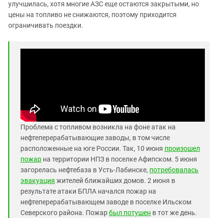
Южный Кавказ
улучшилась, хотя многие АЗС еще остаются закрытыми, но
цены на топливо не снижаются, поэтому приходится
ЮФО
ограничивать поездки.
Проблема с топливом возникла на фоне атак на
нефтеперерабатывающие заводы, в том числе
расположенные на юге России. Так, 10 июня
произошел
пожар
на территории НПЗ в поселке Афипском. 5 июня
загорелась нефтебаза в Усть-Лабинске,
потребовалась
эвакуация
жителей ближайших домов. 2 июня в
результате атаки БПЛА начался пожар на
нефтеперерабатывающем заводе в поселке Ильском
Северского района. Пожар
был потушен
в тот же день.