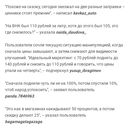
"Похоже на сказку, сегодня заезжал на две разные заправки –
ценники стоят прежние", – написал
kavkaz_auto
.
"На ВНК был 110 рублей за литр, хотя до этого был 105, это
где снизилось?" – указала
naida_daudova_
.
Пользователи сочли текущую ситуацию манипуляцией, когда
сначала цены завышают, а затем снижают для видимости
улучшений. "Идеальный маркетинг: с 70 рублей поднять до
140 рублей и снизить до 110 рублей и говорить, что цены
упали на четверть", – подчеркнул
yusup_ibragimov
.
"Сначала подняли чуть ли не на 100%, потом спустили 10%,
чтоб народ успокоить", – заявил пользователь
panda.7846963
.
"Это как в магазинах накидывают 50 процентов, а потом
скидку делают 25", – указал пользователь
bagamagatagazaga
.