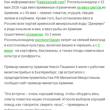
Южный Кавказ
Как информировал "
Кавказский узел
", Россельхознадзор с 22
мая 2026 года ввел временные ограничения
на ввоз цветов
из
ЮФО
Армении, а с 30 мая – свежих томатов, огурцов, перцев,
зелени и клубники. Кроме того, был остановлен ввоз в
Россию всех партий армянской минеральной воды "Джермук"
и ряда коньяков и вин, а ввоз рыбы из Армении
существенно
ограничен
. Со 2 июня
Россельхознадзор
распространил
запрет на свежий виноград
и косточковые культуры, включая вишню и черешню, а с
3
июня
- на картофель, баклажаны, а также плоды семечковых
культур и сухофрукты.
Премьер-министр Армении Никол Пашинян 6 июля с рабочим
визитом прибыл в Екатеринбург, где встретился с
председателем правительства РФ Михаилом Мишустиным,
сообщил сайт премьер-министра Армении.
"Эта встреча – очень хороший повод, чтобы обсудить весь
спектр повестки наших отношений. И после выборов хороший
повод, как говорится, сверить часы", – приведены в
публикации слова Пашиняна.