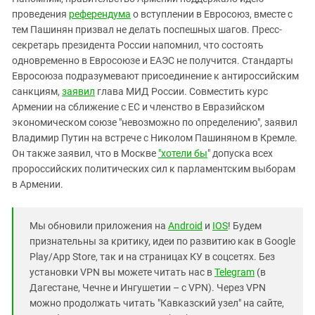
проведения
референдума
о вступлении в Евросоюз, вместе с
тем Пашинян призвал не делать поспешных шагов. Пресс-
секретарь президента России напомнил, что состоять
одновременно в Евросоюзе и ЕАЭС не получится. Стандарты
Евросоюза подразумевают присоединение к антироссийским
санкциям,
заявил
глава МИД России. Совместить курс
Армении на сближение с ЕС и членство в Евразийском
экономическом союзе "невозможно по определению", заявил
Владимир Путин на встрече с Николом Пашиняном в Кремле.
Он также заявил, что в Москве
"хотели бы
" допуска всех
пророссийских политических сил к парламентским выборам
в Армении.
Мы обновили приложения на
Android
и
IOS
! Будем
признательны за критику, идеи по развитию как в Google
Play/App Store, так и на страницах КУ в соцсетях. Без
установки VPN вы можете читать нас в
Telegram
(в
Дагестане, Чечне и Ингушетии – с VPN). Через VPN
можно продолжать читать "Кавказский узел" на сайте,