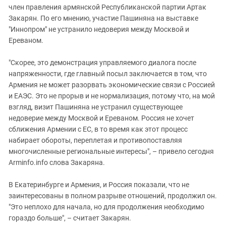
член правления армянской Республиканской партии Артак
Закарян. По его мнению, участие Пашиняна на выставке
"Иннопром" не устранило недоверия между Москвой и
Ереваном.
"Скорее, это демонстрация управляемого диалога после
напряженности, где главный посыл заключается в том, что
Армения не может разорвать экономические связи с Россией
и ЕАЭС. Это не прорыв и не нормализация, потому что, на мой
взгляд, визит Пашиняна не устранил существующее
недоверие между Москвой и Ереваном. Россия не хочет
сближения Армении с ЕС, в то время как этот процесс
набирает обороты, переплетая и противопоставляя
многочисленные региональные интересы", – привело сегодня
Arminfo.info слова Закаряна.
В Екатеринбурге и Армения, и Россия показали, что не
заинтересованы в полном разрыве отношений, продолжил он.
"Это неплохо для начала, но для продолжения необходимо
гораздо больше", – считает Закарян.