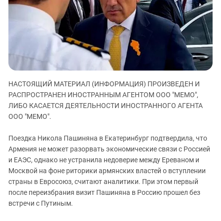
ЗАСТАВЛЯЕТ
Дагестан
КАВКАЗ ЗА ПАЛЕСТИНУ
Ингушетия
ИНАКОМЫСЛИЕ В ЧЕЧНЕ
Кабардино-Балкария
ПРЕСЛЕДОВАНИЕ АКТИВИСТОВ
МОБИЛИЗАЦИЯ И ПРОТЕСТЫ
Калмыкия
Карачаево-Черкесия
НАСТОЯЩИЙ МАТЕРИАЛ (ИНФОРМАЦИЯ) ПРОИЗВЕДЕН И
Краснодарский край
РАСПРОСТРАНЕН ИНОСТРАННЫМ АГЕНТОМ ООО "МЕМО",
Нагорный Карабах
ЛИБО КАСАЕТСЯ ДЕЯТЕЛЬНОСТИ ИНОСТРАННОГО АГЕНТА
Российская Федерация
ООО "МЕМО".
Ростовская область
Поездка Никола Пашиняна в Екатеринбург подтвердила, что
Северная Осетия - Алания
Армения не может разорвать экономические связи с Россией
и ЕАЭС, однако не устранила недоверие между Ереваном и
СКФО
Москвой на фоне риторики армянских властей о вступлении
Ставропольский край
страны в Евросоюз, считают аналитики. При этом первый
Чечня
после переизбрания визит Пашиняна в Россию прошел без
встречи с Путиным.
Южная Осетия