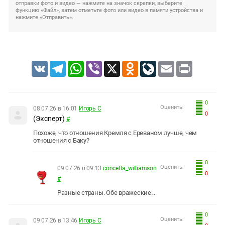
отправки фото и видео — нажмите на значок скрепки, выберите
функцию «Файл», затем отметьте фото или видео в памяти устройства и
нажмите «Отправить».
VK
Telegram
WhatsApp
Viber
X
Odnoklassniki
LiveJournal
Email
Print
0
Оценить:
08.07.26 в 16:01
Игорь С
0
(Эксперт)
#
Похоже, что отношения Кремля с Ереваном лучше, чем
отношения с Баку?
0
Оценить:
09.07.26 в 09:13
concetta_williamson
0
#
Разные страны. Обе вражеские...
0
Оценить:
09.07.26 в 13:46
Игорь С