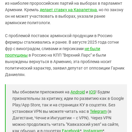
из наиболее пророссийских партий на выборах в парламент
Армении. Кремль
делает ставку на Карапетяна
, но по закону
он не может участвовать в выборах, указали ранее
армянские политологи.
С проблемой поставок армянской продукции в Россию
фермеры сталкивались и ранее. В августе 2025 года сотни
фур с виноградом, сливами и персиками
не были
пропущены
в Россию на КПП "Верхний Ларс" и были
вынуждены вернуться в Армению, эта проблема носит
политический характер, заявил депутат от оппозиции Гарник
Даниелян.
Мы обновили приложения на
Android
и
IOS
! Будем
признательны за критику, идеи по развитию как в Google
Play/App Store, так и на страницах КУ в соцсетях. Без
установки VPN вы можете читать нас в
Telegram
(в
Дагестане, Чечне и Ингушетии – с VPN). Через VPN
можно продолжать читать "Кавказский узел" на сайте,
как обычно, и в соцсетях
Facebook
*,
Instagram
*,