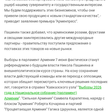
ущерб нашему суверенитету и государственным интересам.
Мы будем поддерживать этих бизнесменов, чтобы они
привели свою продукцию к новым стандартам качества", -
приводит заявление премьера "Арменпресс".
Пашинян также добавил, что армянскими розами, фруктами
и овощами заинтересовались другие международные
партнеры - правительству поступили предложения о
поставках этих товаров на новые рынки.
Выборы в парламент Армении 7 июня фактически станут
референдумом о будущем власти Никола Пашиняна и
внешнеполитическом курсе страны. На кону сохранение
власти действующей команды или ее переход к оппозиции,
которая обещает пересмотреть ключевые решения последних
лет, говорится в справке "Кавказского узла" "
Выборы 2026
года в Национальное собрание (парламент)
Армении
". "Сильная Армения" Самвела Карапетяна, наряду с
блоком "Армения" Роберта Кочаряна и партией
"Процветающая Армения" Гагика Царукяна, является одной