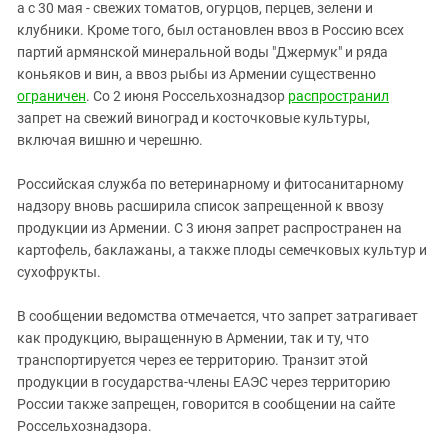
Южный Кавказ
а с 30 мая - свежих томатов, огурцов, перцев, зелени и
клубники. Кроме того, был остановлен ввоз в Россию всех
ЮФО
партий армянской минеральной воды "Джермук" и ряда
коньяков и вин, а ввоз рыбы из Армении существенно
ограничен
. Со 2 июня Россельхознадзор
распространил
запрет на свежий виноград и косточковые культуры,
включая вишню и черешню.
Российская служба по ветеринарному и фитосанитарному
надзору вновь расширила список запрещенной к ввозу
продукции из Армении. С 3 июня запрет распространен на
картофель, баклажаны, а также плоды семечковых культур и
сухофрукты.
В сообщении ведомства отмечается, что запрет затрагивает
как продукцию, выращенную в Армении, так и ту, что
транспортируется через ее территорию. Транзит этой
продукции в государства-члены ЕАЭС через территорию
России также запрещен, говорится в сообщении на сайте
Россельхознадзора.