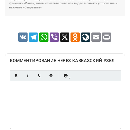
функцию «Файл», затем отметьте фото или видео в памяти устройства и
нажмите «Отправить».
VK
Telegram
WhatsApp
Viber
X
Odnoklassniki
LiveJournal
Email
Print
КОММЕНТИРОВАНИЕ ЧЕРЕЗ КАВКАЗСКИЙ УЗЕЛ