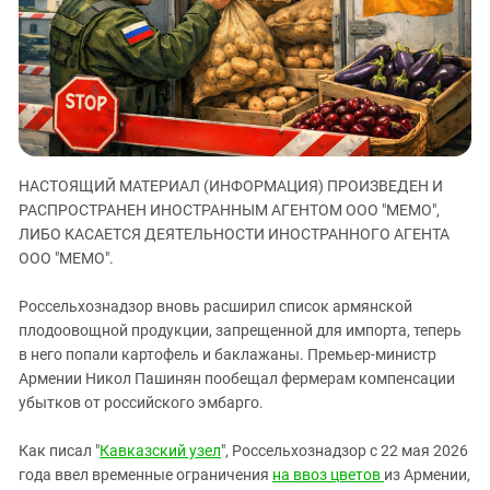
ЗАСТАВЛЯЕТ
Дагестан
КАВКАЗ ЗА ПАЛЕСТИНУ
Ингушетия
ИНАКОМЫСЛИЕ В ЧЕЧНЕ
Кабардино-Балкария
ПРЕСЛЕДОВАНИЕ АКТИВИСТОВ
МОБИЛИЗАЦИЯ И ПРОТЕСТЫ
Калмыкия
Карачаево-Черкесия
НАСТОЯЩИЙ МАТЕРИАЛ (ИНФОРМАЦИЯ) ПРОИЗВЕДЕН И
Краснодарский край
РАСПРОСТРАНЕН ИНОСТРАННЫМ АГЕНТОМ ООО "МЕМО",
Нагорный Карабах
ЛИБО КАСАЕТСЯ ДЕЯТЕЛЬНОСТИ ИНОСТРАННОГО АГЕНТА
Российская Федерация
ООО "МЕМО".
Ростовская область
Россельхознадзор вновь расширил список армянской
Северная Осетия - Алания
плодоовощной продукции, запрещенной для импорта, теперь
в него попали картофель и баклажаны. Премьер-министр
СКФО
Армении Никол Пашинян пообещал фермерам компенсации
Ставропольский край
убытков от российского эмбарго.
Чечня
Как писал "
Кавказский узел
", Россельхознадзор с 22 мая 2026
Южная Осетия
года ввел временные ограничения
на ввоз цветов
из Армении,