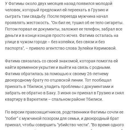
У Фатимы около двух месяцев назад появился молодой
человек, который предложил ей переехать в Грузию и
сыграть там свадьбу. После переезда мужчина начал
проявлять жестокость. "Он бил ее, тушил об ее тело сигареты.
Потом порвал ее документы, заложил ее телефон, забрал все
деньги и в конце концов просто исчез. Фатима осталась на
улице в чужом городе – без копейки, без связи и без
паспорта", – привело агентство слова Зулейхи Керимовой.
Фатима связалась со своей знакомой, которая помогла ей
найти временное укрытие и выйти на связь с родными.
Фатима обратилась за помощью к своему 26-летнему
двоюродному брату по отцовской линии. Тот пообещал
приехать в Тбилиси, уладить проблемы с документами и
забрать ее обратно в Баку. 3 июня он приехал в Грузию и снял
квартиру в Варкетили – спальном районе Тбилиси.
По версии правозащитников, родственники Фатимы сочли ее
"побег" с мужчиной позором для семьи, и двоюродный брат
приехал, чтобы совершить "убийство чести". "Во время одного