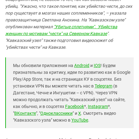
убийц. "Ужасно, что такое понятие, как убийство чести, до сих
пор существует в мозгах наших соплеменников", – указала
правозащитница Светлана Анохина. На "Кавказском узле"
опубликован материал
"Убитые сплетнями". Убийства
женщин по мотивам "чести" на Северном Кавказе
".
"Кавказский узел" также подготовил видеосюжет об
"убийствах чести" на Кавказе.
Мы обновили приложения на
Android
и
IOS
! Будем
признательны за критику, идеи по развитию как в Google
Play/App Store, так и на страницах КУ в соцсетях. Без
установки VPN вы можете читать нас в
Telegram
(в
Дагестане, Чечне и Ингушетии – с VPN). Через VPN
можно продолжать читать "Кавказский узел" на сайте,
как обычно, и в соцсетях
Facebook
*,
Instagram
*,
"
ВКонтакте
", "
Одноклассники
" и
X
. Смотреть видео
"Кавказского узла" можно в
YouTube
.