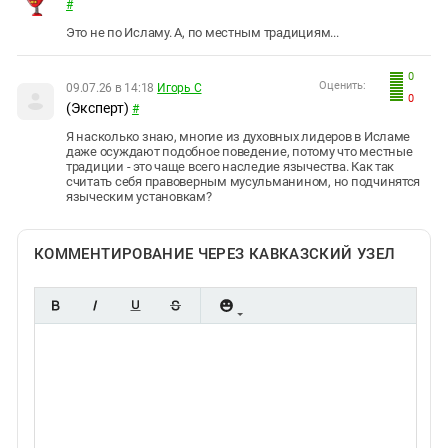
#
Это не по Исламу. А, по местным традициям...
0
Оценить:
09.07.26 в 14:18
Игорь С
0
(Эксперт)
#
Я насколько знаю, многие из духовных лидеров в Исламе
даже осуждают подобное поведение, потому что местные
традиции - это чаще всего наследие язычества. Как так
считать себя правоверным мусульманином, но подчинятся
языческим установкам?
КОММЕНТИРОВАНИЕ ЧЕРЕЗ КАВКАЗСКИЙ УЗЕЛ