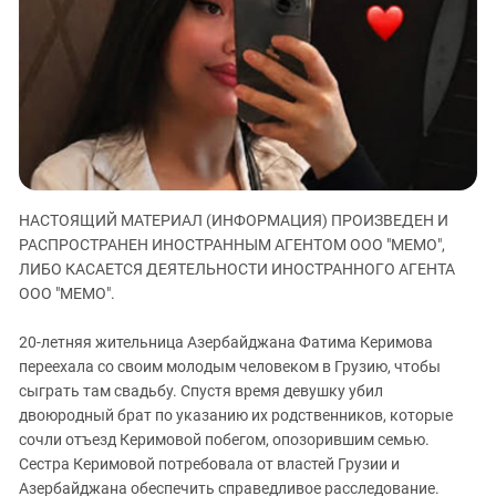
ЗАСТАВЛЯЕТ
Дагестан
КАВКАЗ ЗА ПАЛЕСТИНУ
Ингушетия
ИНАКОМЫСЛИЕ В ЧЕЧНЕ
Кабардино-Балкария
ПРЕСЛЕДОВАНИЕ АКТИВИСТОВ
МОБИЛИЗАЦИЯ И ПРОТЕСТЫ
Калмыкия
Карачаево-Черкесия
Краснодарский край
НАСТОЯЩИЙ МАТЕРИАЛ (ИНФОРМАЦИЯ) ПРОИЗВЕДЕН И
Нагорный Карабах
РАСПРОСТРАНЕН ИНОСТРАННЫМ АГЕНТОМ ООО "МЕМО",
Российская Федерация
ЛИБО КАСАЕТСЯ ДЕЯТЕЛЬНОСТИ ИНОСТРАННОГО АГЕНТА
ООО "МЕМО".
Ростовская область
Северная Осетия - Алания
20-летняя жительница Азербайджана Фатима Керимова
СКФО
переехала со своим молодым человеком в Грузию, чтобы
сыграть там свадьбу. Спустя время девушку убил
Ставропольский край
двоюродный брат по указанию их родственников, которые
Чечня
сочли отъезд Керимовой побегом, опозорившим семью.
Сестра Керимовой потребовала от властей Грузии и
Южная Осетия
Азербайджана обеспечить справедливое расследование.