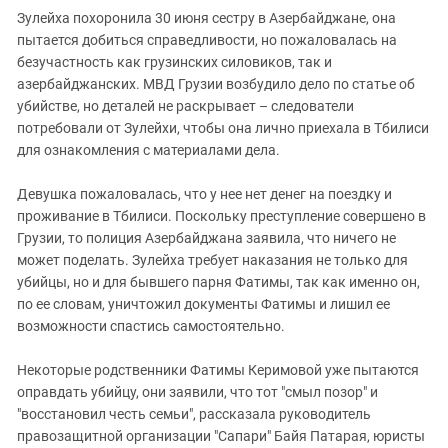
Зулейха похоронила 30 июня сестру в Азербайджане, она
пытается добиться справедливости, но пожаловалась на
безучастность как грузинских силовиков, так и
азербайджанских. МВД Грузии возбудило дело по статье об
убийстве, но деталей не раскрывает – следователи
потребовали от Зулейхи, чтобы она лично приехала в Тбилиси
для ознакомления с материалами дела.
Девушка пожаловалась, что у нее нет денег на поездку и
проживание в Тбилиси. Поскольку преступление совершено в
Грузии, то полиция Азербайджана заявила, что ничего не
может поделать. Зулейха требует наказания не только для
убийцы, но и для бывшего парня Фатимы, так как именно он,
по ее словам, уничтожил документы Фатимы и лишил ее
возможности спастись самостоятельно.
Некоторые родственники Фатимы Керимовой уже пытаются
оправдать убийцу, они заявили, что тот "смыл позор" и
"восстановил честь семьи", рассказала руководитель
правозащитной организации "Сапари" Байя Патарая, юристы