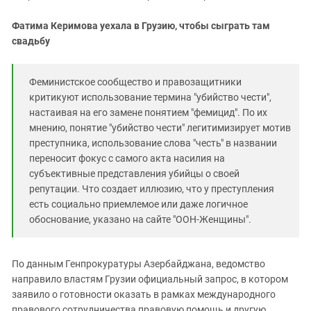
Южный Кавказ
ЮФО
Фатима Керимова уехала в Грузию, чтобы сыграть там
свадьбу
Феминистское сообщество и правозащитники
критикуют использование термина "убийство чести",
настаивая на его замене понятием "фемицид". По их
мнению, понятие "убийство чести" легитимизирует мотив
преступника, использование слова "честь" в названии
переносит фокус с самого акта насилия на
субъективные представления убийцы о своей
репутации. Что создает иллюзию, что у преступления
есть социально приемлемое или даже логичное
обоснование, указано на сайте "ООН-Женщины".
По данным Генпрокуратуры Азербайджана, ведомство
направило властям Грузии официальный запрос, в котором
заявило о готовности оказать в рамках международного
правового сотрудничества правовую помощь и другую