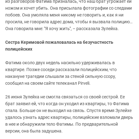
из разговоров Фатима призналась, что наш брат угрожает ей
ножом и хочет убить. Она присылала фотографии со следами
побоев. Она умоляла меня никому не говорить и, как я ни
просила, не говорила адрес дома, чтобы я вызвала полицию…
Она говорила мне: "Я хочу жить", – рассказала Зулейха.
Сестра Керимовой пожаловалась на безучастность
полицейских
Фатима около двух недель насильно удерживалась в
квартире. Позже соседи рассказали полицейским, что
накануне трагедии слышали за стеной сильную ссору,
сообщил на своем сайте телеканал Pirveli.
26 июня Зулейха не смогла связаться со своей сестрой. Ее
брат заявил ей, что когда он уходил из квартиры, то Фатима
спала. Больше он не выходил на связь. Спустя время Зулейхе
удалось узнать адрес квартиры, полицейские взломали дверь
в нее и обнаружили тело Фатимы. По предварительной
версии, она была задушена.