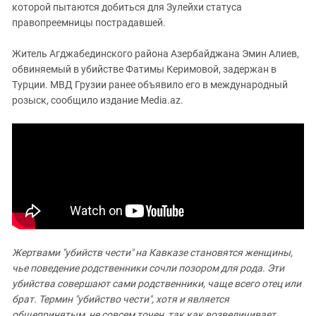
которой пытаются добиться для Зулейхи статуса
правопреемницы пострадавшей.
Житель Агджабединского района Азербайджана Эмин Алиев,
обвиняемый в убийстве Фатимы Керимовой, задержан в
Турции. МВД Грузии ранее объявило его в международный
розыск, сообщило издание Media.az.
Жертвами "убийств чести" на Кавказе становятся женщины,
чье поведение родственники сочли позором для рода. Эти
убийства совершают сами родственники, чаще всего отец или
брат. Термин "убийство чести", хотя и является
общепринятым, не совсем точен, так как возвеличивает