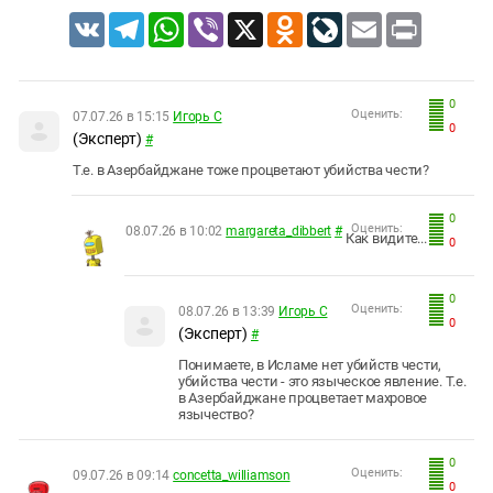
VK
Telegram
WhatsApp
Viber
X
Odnoklassniki
LiveJournal
Email
Print
0
Оценить:
07.07.26 в 15:15
Игорь С
0
(Эксперт)
#
Т.е. в Азербайджане тоже процветают убийства чести?
0
Оценить:
08.07.26 в 10:02
margareta_dibbert
#
Как видите...
0
0
Оценить:
08.07.26 в 13:39
Игорь С
0
(Эксперт)
#
Понимаете, в Исламе нет убийств чести,
убийства чести - это языческое явление. Т.е.
в Азербайджане процветает махровое
язычество?
0
Оценить:
09.07.26 в 09:14
concetta_williamson
0