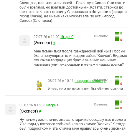
Слепцова, называли сыновей – Бокаллу и Сипсо. Они хоть и
были врагами, но врагами достойными. Кстати, старики до
сих пор называют станицу Слеповская в Ингушетии (сегодня
город Сунжа), не иначе как Сипсо-г1ала, то есть «город
Сипсо» (Слепцова).
0
Оценить:
07.07.26 в 11:00
Игорь С
0
(Эксперт)
#
Мне помниться после гражданской войны в России
была популярная кличка для собак "Колчак". Видимо
это какая-то традиция братьев наших меньших
называть уничижающими именами наших врагов?
0
Оценить:
08.07.26 в 10:16
margareta_dibbert
#
0
Игорь, вам не помнится. Вы об этом читали...
0
Оценить:
08.07.26 в 15:36
Игорь С
0
(Эксперт)
#
Ну почему же, я лично знавал старичка-соседа у нас в селе в
70-е годы, у которого собака была по кличке "Колчак". Я тогда
был подростком и эта кличка мне нравилась, очень звонкая