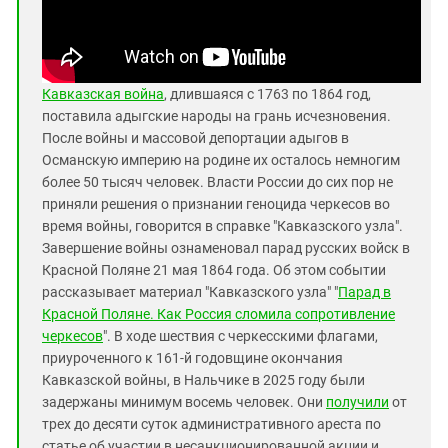
Кавказская война
, длившаяся с 1763 по 1864 год,
поставила адыгские народы на грань исчезновения.
После войны и массовой депортации адыгов в
Османскую империю на родине их осталось немногим
более 50 тысяч человек. Власти России до сих пор не
приняли решения о признании геноцида черкесов во
время войны, говорится в справке "Кавказского узла".
Завершение войны ознаменовал парад русских войск в
Красной Поляне 21 мая 1864 года. Об этом событии
рассказывает материал "Кавказского узла" "
Парад в
Красной Поляне. Как Россия сломила сопротивление
черкесов
". В ходе шествия с черкесскими флагами,
приуроченного к 161-й годовщине окончания
Кавказской войны, в Нальчике в 2025 году были
задержаны минимум восемь человек. Они
получили
от
трех до десяти суток административного ареста по
статье об участии в несанкционированной акции и