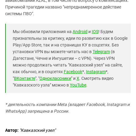
авиакомпании AZAL, в том числе по вопросу о компенсациях.
Причиной трагедии названо "непреднамеренное действие
системы ПВО".
Мы обновили приложения на
Android
и
IOS
! Будем
признательны за критику, идеи по развитию как в Google
Play/App Store, так и на страницах КУ в соцсетях. Без
установки VPN вы можете читать нас в
Telegram
(в
Дагестане, Чечне и Ингушетии – с VPN). Через VPN
можно продолжать читать "Кавказский узел" на сайте,
как обычно, и в соцсетях
Facebook
*,
Instagram
*,
"
ВКонтакте
", "
Одноклассники
" и
X
. Смотреть видео
"Кавказского узла" можно в
YouTube
.
* деятельность компании Meta (владеет Facebook, Instagram и
WhatsApp) запрещена в России.
Автор:
"Кавказский узел"