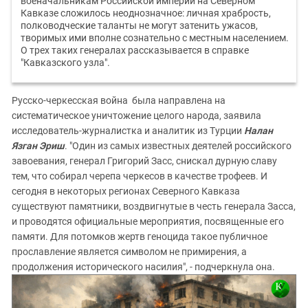
военачальникам Российской империи на Северном
Кавказе сложилось неоднозначное: личная храбрость,
полководческие таланты не могут затенить ужасов,
творимых ими вполне сознательно с местным населением.
О трех таких генералах рассказывается в справке
"Кавказского узла".
Русско-черкесская война была направлена на
систематическое уничтожение целого народа, заявила
исследователь-журналистка и аналитик из Турции
Налан
Язган Эриш
. "Один из самых известных деятелей российского
завоевания, генерал Григорий Засс, снискал дурную славу
тем, что собирал черепа черкесов в качестве трофеев. И
сегодня в некоторых регионах Северного Кавказа
существуют памятники, воздвигнутые в честь генерала Засса,
и проводятся официальные мероприятия, посвященные его
памяти. Для потомков жертв геноцида такое публичное
прославление является символом не примирения, а
продолжения исторического насилия", - подчеркнула она.