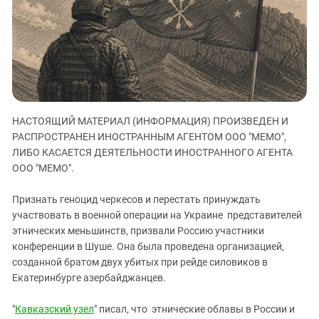
ЗАСТАВЛЯЕТ
Дагестан
КАВКАЗ ЗА ПАЛЕСТИНУ
Ингушетия
ИНАКОМЫСЛИЕ В ЧЕЧНЕ
Кабардино-Балкария
ПРЕСЛЕДОВАНИЕ АКТИВИСТОВ
МОБИЛИЗАЦИЯ И ПРОТЕСТЫ
Калмыкия
Карачаево-Черкесия
НАСТОЯЩИЙ МАТЕРИАЛ (ИНФОРМАЦИЯ) ПРОИЗВЕДЕН И
Краснодарский край
РАСПРОСТРАНЕН ИНОСТРАННЫМ АГЕНТОМ ООО "МЕМО",
Нагорный Карабах
ЛИБО КАСАЕТСЯ ДЕЯТЕЛЬНОСТИ ИНОСТРАННОГО АГЕНТА
Российская Федерация
ООО "МЕМО".
Ростовская область
Признать геноцид черкесов и перестать принуждать
Северная Осетия - Алания
участвовать в военной операции на Украине представителей
этнических меньшинств, призвали Россию участники
СКФО
конференции в Шуше. Она была проведена организацией,
Ставропольский край
созданной братом двух убитых при рейде силовиков в
Чечня
Екатеринбурге азербайджанцев.
Южная Осетия
"
Кавказский узел
" писал, что этнические облавы в России и