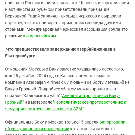
призвала Россию извиниться за это. Черкесские организации
и активисты за рубежом приветствовали признание
Верховной Радой Украины геноцида черкесов и выразили
надежду, что это приведет к признанию геноцида другими
странами. Международная черкесская ассоциация сочла это
решение
антироссийским
.
Что предшествовало задержанию азербайджанцев в
Екатеринбурге
Отношения Москвы и Баку заметно ухудшились после того,
как 25 декабря 2024 года в Казахстане упал самолет
компании Azerbaijan Airlines с 67 людьми на борту, летевший из
Баку в Грозный. Подробнее об этом можно прочитать в
справке "Кавказского узла" "
Авиакатастрофа рейса Баку-
Грозный
" и в материале "
Геополитическое противостояние: к
чему привело крушение самолета АZAL
".
Официальные Баку и Москва только15 апреля
рапортовали
об урегулировании последствий
катастрофы самолета