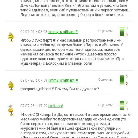
кличка, мне казалось, что эта кличка от слова "клык", как у
Джека Лондона "Белый Клык". Это потом я узнаю, что был
такой адмирал, великий путешественник и первопроходец
Ледовитого океана, флотоводец, борец с большевиками.
0
Оценить:
09.07.26 в 08:03
jimmy_smitham
#
0
Игорь С (Эксперт) # У нас самыми распространенными
кличками собак одно время были «Пират» и «Волчок». У
одноклассницы, дочери местного партбосса, имелась
немецкая овчарка по кличке «Атос». Девочка просто
вдохновилась вышедшим тогда на экран фильмом «Три
мушкетера» с Боярским в главной роли.
0
Оценить:
09.07.26 в 07:59
jimmy_smitham
#
0
margareta_dibbert # Почему Вы так думаете?
0
Оценить:
07.07.26 в 17:29
carlton
#
0
Игорь С (Эксперт) # Да, есть такое. Я в свое время окончил 6-
месячную учебку по подготовке младших командиров (то
бишь сержантов), нас называли не солдатами, а
«курсантами». И был в нашей среде такой популярный
анекдот о том, как курсант пишет матери письмо из учебки:
«Дорогая мама! Купи щенка и назови его «Сержант». Приеду