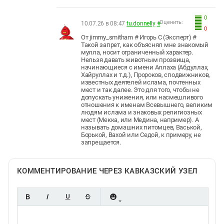
0
Оценить:
10.07.26 в 08:47
tu.donnelly
#
0
От jimmy_smitham # Игорь С (Эксперт) #
Такой запрет, как объяснял мне знакомый
мулла, носит ограниченный характер.
Нельзя давать животным прозвища,
начинающиеся с имени Аллаха (Абдуллах,
Хайруллах и т.д.), Пророков, сподвижников,
известных деятелей ислама, почтенных
мест и так далее. Это для того, чтобы не
допускать унижения, или насмешливого
отношения к именам Всевышнего, великим
людям ислама и знаковых религиозных
мест (Мекка, или Медина, например). А
называть домашних питомцев, Васькой,
Борькой, Вахой или Седой, к примеру, не
запрещается.
КОММЕНТИРОВАНИЕ ЧЕРЕЗ КАВКАЗСКИЙ УЗЕЛ