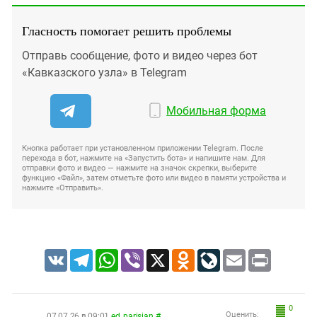
Гласность помогает решить проблемы
Отправь сообщение, фото и видео через бот
«Кавказского узла» в Telegram
Мобильная форма
Кнопка работает при установленном приложении Telegram. После
перехода в бот, нажмите на «Запустить бота» и напишите нам. Для
отправки фото и видео — нажмите на значок скрепки, выберите
функцию «Файл», затем отметьте фото или видео в памяти устройства и
нажмите «Отправить».
VK
Telegram
WhatsApp
Viber
X
Odnoklassniki
LiveJournal
Email
Print
0
Оценить:
07.07.26 в 09:01
ed_parisian
#