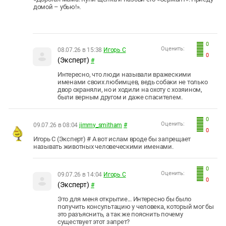
домой – убью!».
0
Оценить:
08.07.26 в 15:38
Игорь С
0
(Эксперт)
#
Интересно, что люди называли вражескими
именами своих любимцев, ведь собаки не только
двор охраняли, но и ходили на охоту с хозяином,
были верным другом и даже спасителем.
0
Оценить:
09.07.26 в 08:04
jimmy_smitham
#
0
Игорь С (Эксперт) # А вот ислам вроде бы запрещает
называть животных человеческими именами.
0
Оценить:
09.07.26 в 14:04
Игорь С
0
(Эксперт)
#
Это для меня открытие... Интересно бы было
получить консультацию у человека, который мог бы
это разъяснить, а так же пояснить почему
существует этот запрет?