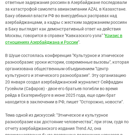
Южный Кавказ
ответные задержания россиян в Азербайджане последовали
за катастрофой самолета авиакомпании AZAL в Казахстане.
ЮФО
Баку обвинял власти РФ во внесудебных расправах над
азербайджанцами, а кадры с жестким задержанием россиян
в Баку выглядят как демонстративный ответ на действия
Москвы, говорится в справке "Кавказского узла" "
Кризис в
отношениях Азербайджана и России
".
В Шуше состоялась конференция "Культурное и этническое
разнообразие: уроки истории, современные вызовы", которая
организована общественным объединением "Центр
культурного и этнического разнообразия". Эту организацию
20 января создал азербайджанский журналист Сейфаддин
Гусейнли (Сафаров) - двое его братьев погибли во время
рейда в Екатеринбурге в июне 2025 года, еще один брат
находится в заключении в РФ, пишет "Осторожно, новости".
Тема одной из дискуссий: "Этническое и культурное
разнообразие как достояние человечества", при этом, судя по
отчету азербайджанского издания Trend.Az, она
преимущественно была посвящена положению черкесов в