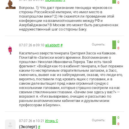
0
Вопросы. 1) Что даст признание геноцида черкесов со
стороны Российской империи, что имел место в
позапрошлом веке? 2) Не скажется ли проведение этой
конференции на взаимоотношениях между РФ и
Азербайджаном? В Москве это может быть расценено как
недружественный шаг со стороны Баку.
0
Оценить:
07.07.26 в 09:10
ali.abbott
#
0
Касательно зверств генерала Григория Засса на Кавказе.
Почитайте «Записки моего времени. Воспоминание о
прошлом» Николая Ивановича Лорера. Там есть такой
фрагмент: «Взойдя как-то в кабинет генерала, я был поражен
каким-то нестерпимым отвратительным запахом, а Засс,
смеючись, вывел нас из заблуждения, сказав, что люди его,
вероятно, поставили под кровать ящик с головами, и в
самом деле вытащил пред нами огромный сундук с
несколькими головами, которые страшно смотрели на нас
своими стеклянными глазами. «Зачем они здесь у вас?» —
возразил я. «Я их вывариваю, очищаю и рассылаю по
разным анатомическим кабинетам и друзьям моим
профессорам в Берлин».
0
Оценить:
07.07.26 в 10:21
Игорь С
0
(Эксперт)
#