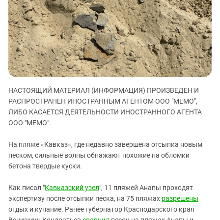
ЗАСТАВЛЯЕТ
Дагестан
КАВКАЗ ЗА ПАЛЕСТИНУ
Ингушетия
ИНАКОМЫСЛИЕ В ЧЕЧНЕ
Кабардино-Балкария
ПРЕСЛЕДОВАНИЕ АКТИВИСТОВ
МОБИЛИЗАЦИЯ И ПРОТЕСТЫ
Калмыкия
Карачаево-Черкесия
Краснодарский край
НАСТОЯЩИЙ МАТЕРИАЛ (ИНФОРМАЦИЯ) ПРОИЗВЕДЕН И
Нагорный Карабах
РАСПРОСТРАНЕН ИНОСТРАННЫМ АГЕНТОМ ООО "МЕМО",
ЛИБО КАСАЕТСЯ ДЕЯТЕЛЬНОСТИ ИНОСТРАННОГО АГЕНТА
Российская Федерация
ООО "МЕМО".
Ростовская область
На пляже «Кавказ», где недавно завершена отсыпка новым
Северная Осетия - Алания
песком, сильные волны обнажают похожие на обломки
СКФО
бетона твердые куски.
Ставропольский край
Как писал "
Кавказский узел
", 11 пляжей Анапы проходят
Чечня
экспертизу после отсыпки песка, на 75 пляжах
разрешены
Южная Осетия
отдых и купание. Ранее губернатор Краснодарского края
Вениамин Кондратьев
сравнил
песок на пляжах Анапы и