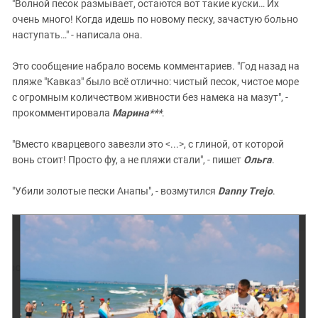
"Волной песок размывает, остаются вот такие куски… Их
очень много! Когда идешь по новому песку, зачастую больно
наступать…" - написала она.
Это сообщение набрало восемь комментариев. "Год назад на
пляже "Кавказ" было всё отлично: чистый песок, чистое море
с огромным количеством живности без намека на мазут", -
прокомментировала
Марина***
.
"Вместо кварцевого завезли это <...>, с глиной, от которой
вонь стоит! Просто фу, а не пляжи стали", - пишет
Ольга
.
"Убили золотые пески Анапы", - возмутился
Danny Trejo
.