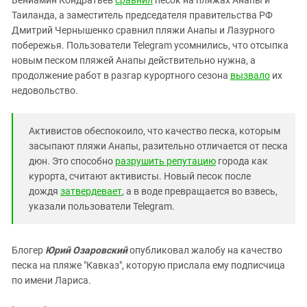
Южный Кавказ
Таиланда, а заместитель председателя правительства РФ
ЮФО
Дмитрий Чернышенко сравнил пляжи Анапы и Лазурного
побережья. Пользователи Telegram усомнились, что отсыпка
новым песком пляжей Анапы действительно нужна, а
продолжение работ в разгар курортного сезона
вызвало
их
недовольство.
Активистов обеспокоило, что качество песка, которым
засыпают пляжи Анапы, разительно отличается от песка
дюн. Это способно
разрушить репутацию
города как
курорта, считают активисты. Новый песок после
дождя
затвердевает
, а в воде превращается во взвесь,
указали пользователи Telegram.
Блогер
Юрий Озаровский
опубликовал жалобу на качество
песка на пляже "Кавказ", которую прислала ему подписчица
по имени Лариса.