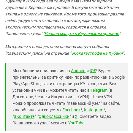
5 декабря 2024 года два танкера с мазутом потерпели
крушение в Керченском проливе. В результате погиб член
экипажа одного из танкеров. Кроме того, произошел разлив
нефтепродуктов, что привело к катастрофическим
экологическим последствиям, говорится в справке
"Кавказского узла" "
Разлив мазута в Керченском проливе
".
Материалы о последствиях разлива мазута собраны
"Кавказским узлом" на странице "
Экокатастрофа на Кубани
".
Мы обновили приложения на
Android
и
IOS
! Будем
признательны за критику, идеи по развитию как в Google
Play/App Store, так и на страницах КУ в соцсетях. Без
установки VPN вы можете читать нас в
Telegram
(в
Дагестане, Чечне и Ингушетии – с VPN). Через VPN
можно продолжать читать "Кавказский узел" на сайте,
как обычно, и в соцсетях
Facebook
*,
Instagram
*,
"
ВКонтакте
", "
Одноклассники
" и
X
. Смотреть видео
"Кавказского узла" можно в
YouTube
.