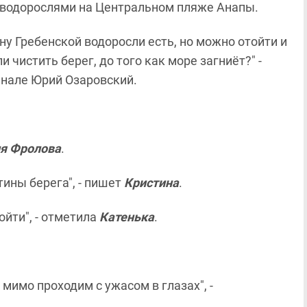
 водорослями на Центральном пляже Анапы.
ну Гребенской водоросли есть, но можно отойти и
 чистить берег, до того как море загниёт?" -
анале Юрий Озаровский.
я Фролова
.
тины берега", - пишет
Кристина
.
йти", - отметила
Катенька
.
мимо проходим с ужасом в глазах", -