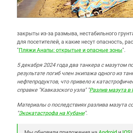
закрыты из-за размыва, нестабильного грунт
для посетителей, а какие несут опасность, ра
"
Пляжи Анапы: открытые и опасные зоны
".
5 декабря 2024 года два танкера с мазутом 
результате погиб член экипажа одного из тан
нефтепродуктов, что привело к катастрофиче
справке "Кавказского узла" "
Разлив мазута в
Материалы о последствиях разлива мазута с
"
Экокатастрофа на Кубани
".
Мы обновили приложения на
Android
и
IOS