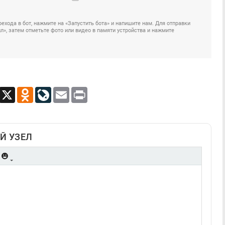
ехода в бот, нажмите на «Запустить бота» и напишите нам. Для отправки
», затем отметьте фото или видео в памяти устройства и нажмите
App
Viber
X
Odnoklassniki
LiveJournal
Email
Print
Й УЗЕЛ