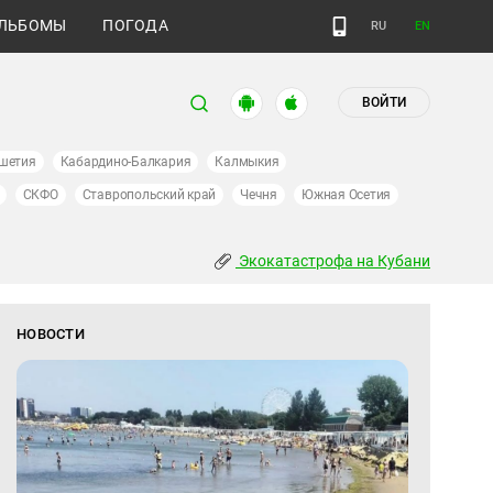
ЛЬБОМЫ
ПОГОДА
RU
EN
ВОЙТИ
шетия
Кабардино-Балкария
Калмыкия
СКФО
Ставропольский край
Чечня
Южная Осетия
Экокатастрофа на Кубани
НОВОСТИ