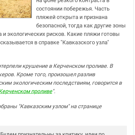
на фоне резкого контраста в
состоянии побережья. Часть
пляжей открыта и признана
безопасной, тогда как другие зоны
а и экологических рисков. Какие пляжи готовы
ссказывается в справке "Кавказского узла"
потерпели крушение в Керченском проливе. В
керов. Кроме того, произошел разлив
ским экологическим последствиям, говорится в
 Керченском проливе
".
обраны "Кавказским узлом" на странице
! Будем признательны за критику, идеи по