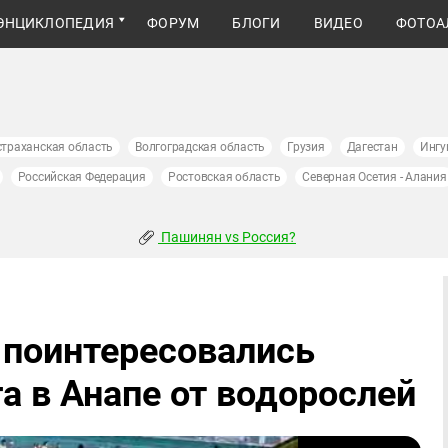
ЭНЦИКЛОПЕДИЯ
ФОРУМ
БЛОГИ
ВИДЕО
ФОТОА
страханская область
Волгоградская область
Грузия
Дагестан
Ингу
Российская Федерация
Ростовская область
Северная Осетия - Алания
Пашинян vs Россия?
 поинтересовались
а в Анапе от водорослей