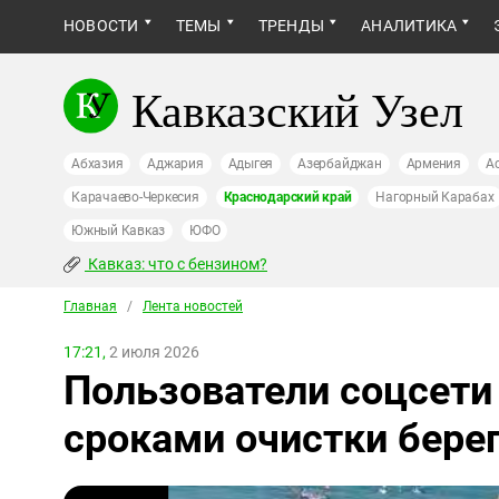
НОВОСТИ
ТЕМЫ
ТРЕНДЫ
АНАЛИТИКА
Кавказский Узел
Абхазия
Аджария
Адыгея
Азербайджан
Армения
А
Карачаево-Черкесия
Краснодарский край
Нагорный Карабах
Южный Кавказ
ЮФО
Кавказ: что с бензином?
Главная
/
Лента новостей
17:21,
2 июля 2026
Пользователи соцсети
сроками очистки берег