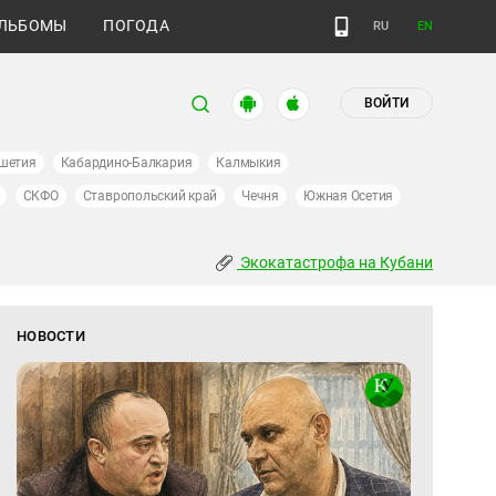
ЛЬБОМЫ
ПОГОДА
RU
EN
ВОЙТИ
шетия
Кабардино-Балкария
Калмыкия
СКФО
Ставропольский край
Чечня
Южная Осетия
Экокатастрофа на Кубани
НОВОСТИ