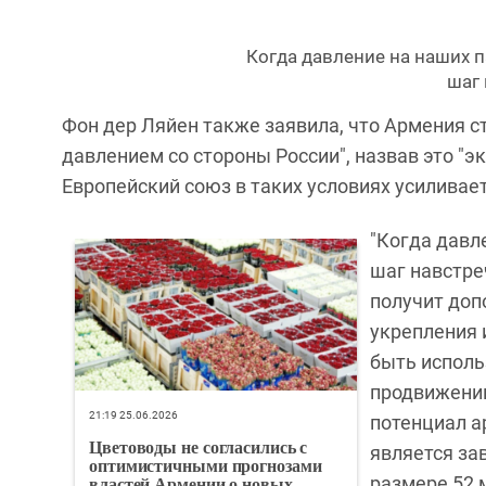
Когда давление на наших п
шаг 
Фон дер Ляйен также заявила, что Армения 
давлением со стороны России", назвав это "
Европейский союз в таких условиях усиливае
"Когда давл
шаг навстреч
получит доп
укрепления 
быть исполь
продвижению
21:19 25.06.2026
потенциал а
Цветоводы не согласились с
является за
оптимистичными прогнозами
властей Армении о новых
размере 52 