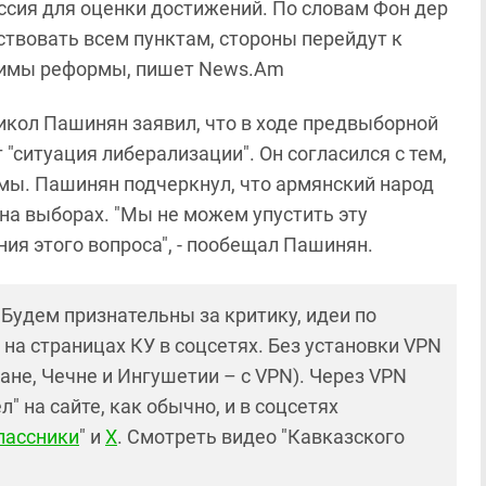
ссия для оценки достижений. По словам Фон дер
ствовать всем пунктам, стороны перейдут к
одимы реформы, пишет News.Am
икол Пашинян заявил, что в ходе предвыборной
т "ситуация либерализации". Он согласился с тем,
рмы. Пашинян подчеркнул, что армянский народ
 на выборах. "Мы не можем упустить эту
ия этого вопроса", - пообещал Пашинян.
! Будем признательны за критику, идеи по
и на страницах КУ в соцсетях. Без установки VPN
ане, Чечне и Ингушетии – с VPN). Через VPN
 на сайте, как обычно, и в соцсетях
лассники
" и
X
. Смотреть видео "Кавказского