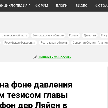
ЭНЦИКЛОПЕДИЯ
ФОРУМ
БЛОГИ
ВИДЕО
ФОТОА
страханская область
Волгоградская область
Грузия
Дагестан
Ингу
Российская Федерация
Ростовская область
Северная Осетия - Алания
Пашинян vs Россия?
на фоне давления
м тезисом главы
фон дер Ляйен в