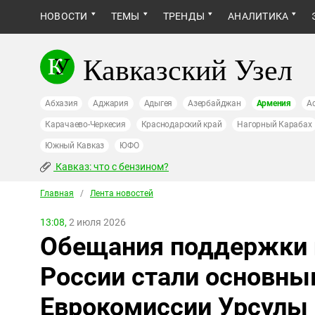
НОВОСТИ
ТЕМЫ
ТРЕНДЫ
АНАЛИТИКА
Кавказский Узел
Абхазия
Аджария
Адыгея
Азербайджан
Армения
А
Карачаево-Черкесия
Краснодарский край
Нагорный Карабах
Южный Кавказ
ЮФО
Кавказ: что с бензином?
Главная
/
Лента новостей
13:08,
2 июля 2026
Обещания поддержки 
России стали основны
Еврокомиссии Урсулы 