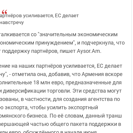
артнёров усиливается, ЕС делает
навстречу
сталкивается со "значительным экономическим
экономическим принуждением", и подчеркнула, что
т поддержку партнёров, пишет Aysor.Am.
ение на наших партнёров усиливается, ЕС делает
у", - отметила она, добавив, что Армения вскоре
олнительные 18 млн евро, предназначенные для
и диверсификации торговли. Эти средства могут
зованы, в частности, для создания агентства по
 экспорта, чтобы усилить экспортный
рмянского бизнеса. По её словам, данный транш
вершающей частью общего пакета поддержки в
млн евро, обсуждённого в начале июня.