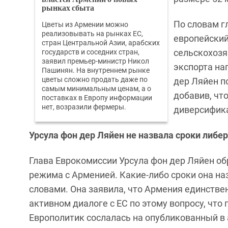
рынках сбыта
По словам г
Цветы из Армении можно
реализовывать на рынках ЕС,
европейский
стран Центральной Азии, арабских
сельскохозя
государств и соседних стран,
заявил премьер-министр Никол
экспорта на
Пашинян. На внутреннем рынке
цветы сложно продать даже по
дер Ляйен п
самым минимальным ценам, а о
добавив, чт
поставках в Европу информации
нет, возразили фермеры.
диверсифик
Урсула фон дер Ляйен не назвала сроки либ
Глава Еврокомиссии Урсула фон дер Ляйен о
режима с Арменией. Какие-либо сроки она н
словами. Она заявила, что Армения единстве
активном диалоге с ЕС по этому вопросу, что
Европолитик сослалась на опубликованный в 