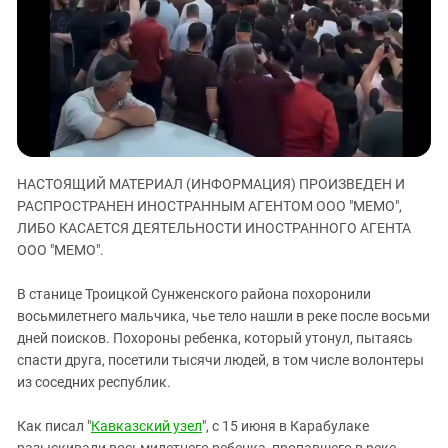
ЗАСТАВЛЯЕТ
Дагестан
КАВКАЗ ЗА ПАЛЕСТИНУ
Ингушетия
ИНАКОМЫСЛИЕ В ЧЕЧНЕ
Кабардино-Балкария
ПРЕСЛЕДОВАНИЕ АКТИВИСТОВ
МОБИЛИЗАЦИЯ И ПРОТЕСТЫ
Калмыкия
Карачаево-Черкесия
Краснодарский край
НАСТОЯЩИЙ МАТЕРИАЛ (ИНФОРМАЦИЯ) ПРОИЗВЕДЕН И
Нагорный Карабах
РАСПРОСТРАНЕН ИНОСТРАННЫМ АГЕНТОМ ООО "МЕМО",
ЛИБО КАСАЕТСЯ ДЕЯТЕЛЬНОСТИ ИНОСТРАННОГО АГЕНТА
Российская Федерация
ООО "МЕМО".
Ростовская область
В станице Троицкой Сунженского района похоронили
Северная Осетия - Алания
восьмилетнего мальчика, чье тело нашли в реке после восьми
СКФО
дней поисков. Похороны ребенка, который утонул, пытаясь
Ставропольский край
спасти друга, посетили тысячи людей, в том числе волонтеры
из соседних республик.
Чечня
Южная Осетия
Как писал "
Кавказский узел
", с 15 июня в Карабулаке