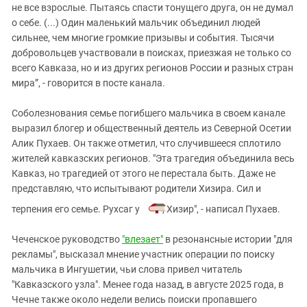
не все взрослые. Пытаясь спасти тонущего друга, он не думал
о себе. (...) Один маленький мальчик объединил людей
сильнее, чем многие громкие призывы и события. Тысячи
добровольцев участвовали в поисках, приезжая не только со
всего Кавказа, но и из других регионов России и разных стран
мира”, - говорится в посте канала.
Соболезнования семье погибшего мальчика в своем канале
выразил блогер и общественный деятель из Северной Осетии
Алик Пухаев. Он также отметил, что случившееся сплотило
жителей кавказских регионов. "Эта трагедия объединила весь
Кавказ, но трагедией от этого не перестала быть. Даже не
представляю, что испытывают родители Хизира. Сил и
терпения его семье. Рухсаг у
, Хизир", - написал Пухаев.
Чеченское руководство
"влезает"
в резонансные истории "для
рекламы", высказал мнение участник операции по поиску
мальчика в Ингушетии, чьи слова привел читатель
"Кавказского узла". Менее года назад, в августе 2025 года, в
Чечне также около недели велись поиски пропавшего