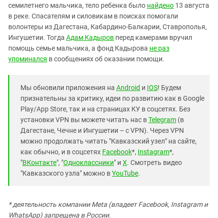
семилетнего мальчика, тело ребенка было
найдено
13 августа
в реке. Спасателям и силовикам в поисках помогали
волонтеры из Дагестана, Кабардино-Балкарии, Ставрополья,
Ингушетии. Тогда
Адам Кадыров
перед камерами вручил
помощь семье мальчика, а фонд Кадырова
не раз
упоминался
в сообщениях об оказании помощи.
Мы обновили приложения на
Android
и
IOS
! Будем
признательны за критику, идеи по развитию как в Google
Play/App Store, так и на страницах КУ в соцсетях. Без
установки VPN вы можете читать нас в
Telegram
(в
Дагестане, Чечне и Ингушетии – с VPN). Через VPN
можно продолжать читать "Кавказский узел" на сайте,
как обычно, и в соцсетях
Facebook
*,
Instagram
*,
"
ВКонтакте
", "
Одноклассники
" и
X
. Смотреть видео
"Кавказского узла" можно в
YouTube
.
* деятельность компании Meta (владеет Facebook, Instagram и
WhatsApp) запрещена в России.