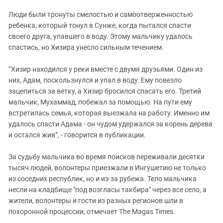
Люди были тронуты смелостью и самоотверженностью
ребенка, который тонул в Сунже, когда пытался спасти
своего друга, упавшего в воду. Этому мальчику удалось
спастись, но Хизира унесло сильным течением.
“Хизир находился у реки вместе с двумя друзьями. Один из
них, Адам, поскользнулся и упал в воду. Ему повезло
зацепиться за ветку, а Хизир бросился спасать его. Третий
мальчик, Мухаммад, побежал за помощью. На пути ему
встретилась семья, которая выезжала на работу. Именно им
удалось спасти Адама - он чудом удержался за корень дерева
и остался жив”, - говорится в публикации.
За судьбу мальчика во время поисков переживали десятки
тысяч людей, волонтеры приезжали в Ингушетию не только
из соседних республик, но и из-за рубежа. Тело мальчика
несли на кладбище "под возгласы такбира" через все село, а
жители, волонтеры и гости из разных регионов шли в
похоронной процессии, отмечает The Magas Times.