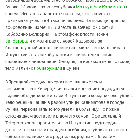
разыскивали восьмилетнего ребенка, пропавшего в реке
Южный Кавказ
Сунжа. 18 июня глава республики
Махмуд-Али Калиматов
в
ЮФО
своем Telegram-канале отчитывался, что в поисках
принимают участие 4 тысячи человек. На помощь пришли
добровольцы из Чечни, Дагестана, Северной Осетии,
Кабардино-Балкарии. На этом фоне власти Чечни
рапортовали
о молитвах сыновей Кадырова за
благополучный исход поисков восьмилетнего мальчика в
Ингушетии, а также об участии в поисках чеченских
силовиков и чиновников. Сегодня, на восьмой день поисков,
тело мальчика
обнаружили
в Сунже.
В Троицкой сегодня вечером прошли похороны
восьмилетнего Хизира, чьи поиски в течение предыдущей
недели объединили жителей Ингушетии и соседних республик.
Тело ребенка нашли в районе улицы Калиматова в городе
Сунжа, первоначально его увезли в больницу, но позже
сегодня днем доставили в дом его семьи. Официальный
Telegram-канал правительства Ингушетии, подтвердил
данные, что мальчик найден погибшим, опубликовав пост с
соболезнованиями его родителям, родным и близким.