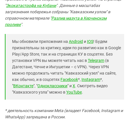
"
Экокатастрофа на Кубани
". Данные о масштабах
загрязнения побережья собраны "Кавказским узлом" в
справочном материале "
Разлив мазута в Керченском
проливе
".
Мы обновили приложения на
Android
и
IOS
! Будем
признательны за критику, идеи по развитию как в Google
Play/App Store, так и на страницах КУ в соцсетях. Без
установки VPN вы можете читать нас в
Telegram
(в
Дагестане, Чечне и Ингушетии – с VPN). Через VPN
можно продолжать читать "Кавказский узел" на сайте,
как обычно, и в соцсетях
Facebook
*,
Instagram
*,
"
ВКонтакте
", "
Одноклассники
" и
X
. Смотреть видео
"Кавказского узла" можно в
YouTube
.
* деятельность компании Meta (владеет Facebook, Instagram и
WhatsApp) запрещена в России.