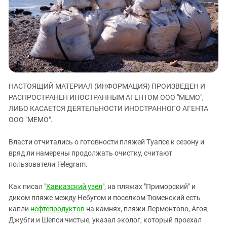
ЗАСТАВЛЯЕТ
Дагестан
КАВКАЗ ЗА ПАЛЕСТИНУ
Ингушетия
ИНАКОМЫСЛИЕ В ЧЕЧНЕ
Кабардино-Балкария
ПРЕСЛЕДОВАНИЕ АКТИВИСТОВ
МОБИЛИЗАЦИЯ И ПРОТЕСТЫ
Калмыкия
Карачаево-Черкесия
НАСТОЯЩИЙ МАТЕРИАЛ (ИНФОРМАЦИЯ) ПРОИЗВЕДЕН И
Краснодарский край
РАСПРОСТРАНЕН ИНОСТРАННЫМ АГЕНТОМ ООО "МЕМО",
Нагорный Карабах
ЛИБО КАСАЕТСЯ ДЕЯТЕЛЬНОСТИ ИНОСТРАННОГО АГЕНТА
Российская Федерация
ООО "МЕМО".
Ростовская область
Власти отчитались о готовности пляжей Туапсе к сезону и
Северная Осетия - Алания
вряд ли намерены продолжать очистку, считают
пользователи Telegram.
СКФО
Ставропольский край
Как писал "
Кавказский узел
", на пляжах "Приморский" и
Чечня
диком пляже между Небугом и поселком Тюменский есть
капли
нефтепродуктов
на камнях, пляжи Лермонтово, Агоя,
Южная Осетия
Джубги и Шепси чистые, указал эколог, который проехал