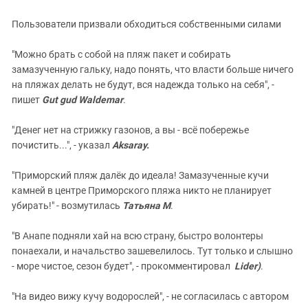
Пользователи призвали обходиться собственными силами
"Можно брать с собой на пляж пакет и собирать
замазученную гальку, надо понять, что власти больше ничего
на пляжах делать не будут, вся надежда только на себя", -
пишет
Gut gud Waldemar
.
"Денег нет на стрижку газонов, а вы - всё побережье
почистить...", - указал
Aksaray.
"Приморский пляж далёк до идеала! Замазученные кучи
камней в центре Приморского пляжа никто не планирует
убирать!" - возмутилась
Татьяна М
.
"В Анапе подняли хай на всю страну, быстро волонтеры
понаехали, и начальство зашевелилось. Тут только и слышно
- море чистое, сезон будет", - прокомментировал
Lider)
.
"На видео вижу кучу водорослей", - не согласилась с автором