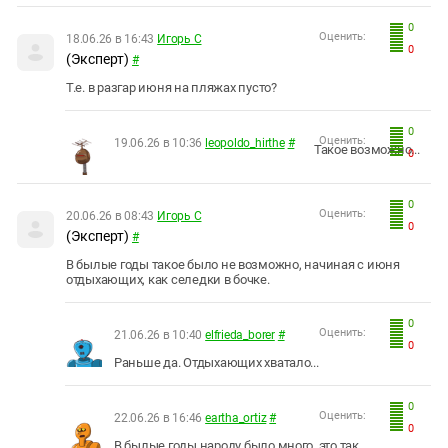
0
Оценить:
18.06.26 в 16:43
Игорь С
0
(Эксперт)
#
Т.е. в разгар июня на пляжах пусто?
0
Оценить:
19.06.26 в 10:36
leopoldo_hirthe
#
Такое возможно...
0
0
Оценить:
20.06.26 в 08:43
Игорь С
0
(Эксперт)
#
В былые годы такое было не возможно, начиная с июня
отдыхающих, как селедки в бочке.
0
Оценить:
21.06.26 в 10:40
elfrieda_borer
#
0
Раньше да. Отдыхающих хватало...
0
Оценить:
22.06.26 в 16:46
eartha_ortiz
#
0
В былые годы народу было много, это так...