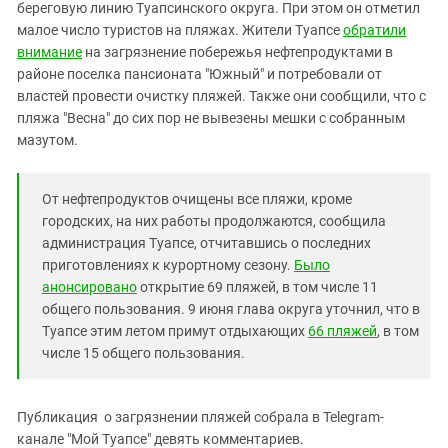
Южный Кавказ
береговую линию Туапсинского округа. При этом он отметил
малое число туристов на пляжах. Жители Туапсе
обратили
ЮФО
внимание
на загрязнение побережья нефтепродуктами в
районе поселка пансионата "Южный" и потребовали от
властей провести очистку пляжей. Также они сообщили, что с
пляжа "Весна" до сих пор не вывезены мешки с собранным
мазутом.
От нефтепродуктов очищены все пляжи, кроме
городских, на них работы продолжаются, сообщила
администрация Туапсе, отчитавшись о последних
приготовлениях к курортному сезону.
Было
анонсировано
открытие 69 пляжей, в том числе 11
общего пользования. 9 июня глава округа уточнил, что в
Туапсе этим летом примут отдыхающих
66 пляжей
, в том
числе 15 общего пользования.
Публикация о загрязнении пляжей собрала в Telegram-
канале "Мой Туапсе" девять комментариев.