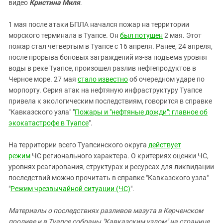
видео
Кристина Миля
.
1 мая после атаки БПЛА начался пожар на территории
морского терминала в Туапсе. Он
был потушен
2 мая. Этот
пожар стал четвертым в Туапсе с 16 апреля. Ранее, 24 апреля,
после прорыва боновых заграждений из-за подъема уровня
воды в реке Туапсе, произошел разлив нефтепродуктов в
Черное море. 27 мая
стало известно
об очередном ударе по
морпорту. Серия атак на нефтяную инфраструктуру Туапсе
привела к экологическим последствиям, говорится в справке
"Кавказского узла" "
Пожары и "нефтяные дожди": главное об
экокатастрофе в Туапсе
".
На территории всего Туапсинского округа
действует
режим
ЧС регионального характера. О критериях оценки ЧС,
уровнях реагирования, структурах и ресурсах для ликвидации
последствий можно прочитать в справке "Кавказского узла"
"
Режим чрезвычайной ситуации (ЧС)
".
Материалы о последствиях разливов мазута в Керченском
проливе и в Туапсе собраны "Кавказским узлом" на странице