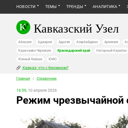
НОВОСТИ
ТЕМЫ
ТРЕНДЫ
АНАЛИТИКА
Кавказский Узел
Абхазия
Аджария
Адыгея
Азербайджан
Армения
А
Карачаево-Черкесия
Краснодарский край
Нагорный Карабах
Южный Кавказ
ЮФО
Кавказ: что с бензином?
Главная
/
Справочник
16:59,
10 апреля 2026
Режим чрезвычайной с