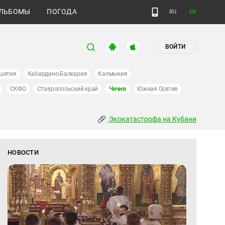
ЛЬБОМЫ
ПОГОДА
RU
EN
ВОЙТИ
шетия
Кабардино-Балкария
Калмыкия
СКФО
Ставропольский край
Чечня
Южная Осетия
Экокатастрофа на Кубани
НОВОСТИ