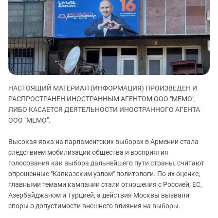
ЗАСТАВЛЯЕТ
Дагестан
КАВКАЗ ЗА ПАЛЕСТИНУ
Ингушетия
ИНАКОМЫСЛИЕ В ЧЕЧНЕ
Кабардино-Балкария
ПРЕСЛЕДОВАНИЕ АКТИВИСТОВ
МОБИЛИЗАЦИЯ И ПРОТЕСТЫ
Калмыкия
Карачаево-Черкесия
Краснодарский край
НАСТОЯЩИЙ МАТЕРИАЛ (ИНФОРМАЦИЯ) ПРОИЗВЕДЕН И
Нагорный Карабах
РАСПРОСТРАНЕН ИНОСТРАННЫМ АГЕНТОМ ООО "МЕМО",
ЛИБО КАСАЕТСЯ ДЕЯТЕЛЬНОСТИ ИНОСТРАННОГО АГЕНТА
Российская Федерация
ООО "МЕМО".
Ростовская область
Высокая явка на парламентских выборах в Армении стала
Северная Осетия - Алания
следствием мобилизации общества и восприятия
СКФО
голосования как выбора дальнейшего пути страны, считают
опрошенные "Кавказским узлом" политологи. По их оценке,
Ставропольский край
главными темами кампании стали отношения с Россией, ЕС,
Чечня
Азербайджаном и Турцией, а действия Москвы вызвали
Южная Осетия
споры о допустимости внешнего влияния на выборы.