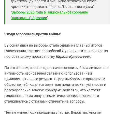
действующей власти и внешнеполитическом курсе
Армении, говорится в справке "Кавказского узла"
"
Выборы 2026 года в Национальное собрание
(парламент) Армении
".
"Люди голосовали против войны"
Высокая явка на выборах стала одним из главных итогов
голосования, считает российский журналист и специалист по
постсоветскому пространству
К
ирилл Кривошеев*
.
По его словам, сложно однозначно оценить, была ли высокая
активность избирателей связана с использованием
административного ресурса. Перед выборами в армянском
обществе наблюдалась заметная политическая усталость и
разочарование. Многие граждане заявляли, что не хотят
голосовать ни за одну из политических сил, а социологи
сталкивались с отказами отвечать на вопросы.
"Тем не менее люди пришли на участки. Вероятно, многие