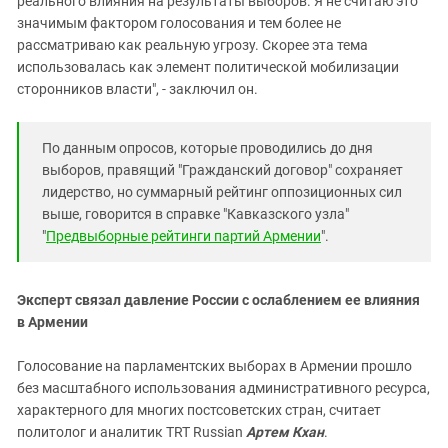
реального влияния на результаты выборов. Я не считаю это
значимым фактором голосования и тем более не
рассматриваю как реальную угрозу. Скорее эта тема
использовалась как элемент политической мобилизации
сторонников власти", - заключил он.
По данным опросов, которые проводились до дня
выборов
, правящий "Гражданский договор" сохраняет
лидерство, но суммарный рейтинг оппозиционных сил
выше, говорится в справке "Кавказского узла"
"
Предвыборные рейтинги партий Армении
".
Эксперт связал давление России с ослаблением ее влияния
в Армении
Голосование на парламентских выборах в Армении прошло
без масштабного использования административного ресурса,
характерного для многих постсоветских стран, считает
политолог и аналитик TRT Russian
Артем Кхан
.