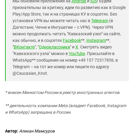
Мы обновили приложения на
Android
и
IOS
! Будем
признательны за критику, идеи по развитию как в Google
Play/App Store, так и на страницах КУ в соцсетях. Без
установки VPN вы можете читать нас в
Telegram
(в
Дагестане, Чечне и Ингушетии – с VPN). Через VPN
можно продолжать читать "Кавказский узел" на сайте,
как обычно, и в соцсетях
Facebook
**,
Instagram
**,
"
ВКонтакте
", "
Одноклассники
" и
X
. Смотреть видео
"Кавказского узла" можно в
YouTube
. Присылайте в
WhatsApp** сообщения на номер +49 157 72317856, в
Telegram – на тот же номер или пишите по адресу
@Caucasian_Knot.
* внесен Минюстом России в реестр иностранных агентов.
** деятельность компании Meta (владеет Facebook, Instagram
и WhatsApp) запрещена в России.
Автор:
Алихан Мамсуров