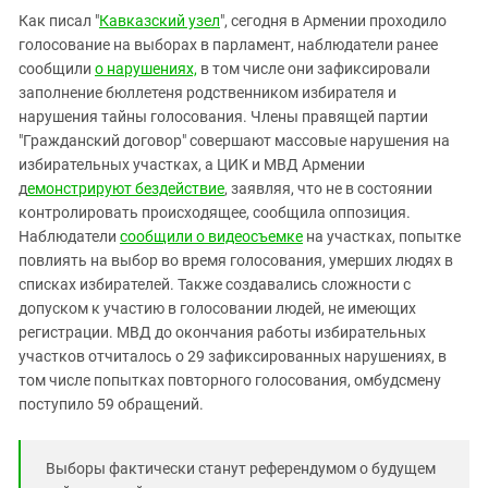
Южный Кавказ
Как писал "
Кавказский узел
", сегодня в Армении проходило
ЮФО
голосование на выборах в парламент, наблюдатели ранее
сообщили
о нарушениях,
в том числе они зафиксировали
заполнение бюллетеня родственником избирателя и
нарушения тайны голосования. Члены правящей партии
"Гражданский договор" совершают массовые нарушения на
избирательных участках, а ЦИК и МВД Армении
д
емонстрируют бездействие
, заявляя, что не в состоянии
контролировать происходящее, сообщила оппозиция.
Наблюдатели
сообщили о видеосъемке
на участках, попытке
повлиять на выбор во время голосования, умерших людях в
списках избирателей. Также создавались сложности с
допуском к участию в голосовании людей, не имеющих
регистрации. МВД до окончания работы избирательных
участков отчиталось о 29 зафиксированных нарушениях, в
том числе попытках повторного голосования, омбудсмену
поступило 59 обращений.
Выборы фактически станут референдумом о будущем