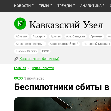
НОВОСТИ
ТЕМЫ
ТРЕНДЫ
АНАЛИТИКА
Кавказский Узел
Абхазия
Аджария
Адыгея
Азербайджан
Армения
А
Карачаево-Черкесия
Краснодарский край
Нагорный Карабах
Южный Кавказ
ЮФО
Кавказ: что с бензином?
Главная
/
Лента новостей
09:00,
3 июня 2026
Беспилотники сбиты в