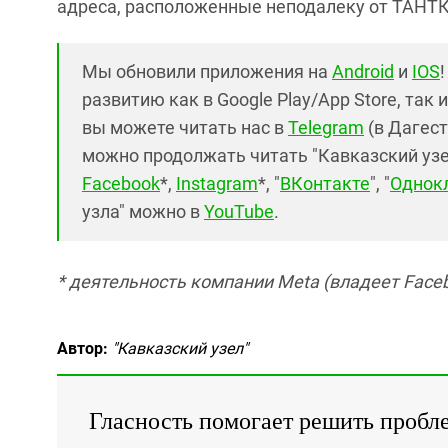
адреса, расположенные неподалеку от ТАНТК
Мы обновили приложения на
Android
и
IOS
развитию как в Google Play/App Store, так 
вы можете читать нас в
Telegram
(в Дагест
можно продолжать читать "Кавказский узел"
Facebook
*,
Instagram
*, "
ВКонтакте
", "
Однок
узла" можно в
YouTube
.
* деятельность компании Meta (владеет Faceb
Автор:
"Кавказский узел"
Гласность помогает решить пробл