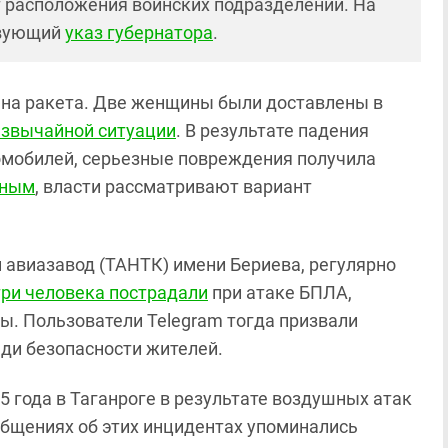
 расположения воинских подразделений. На
твующий
указ губернатора
.
ена ракета. Две женщины были доставлены в
звычайной ситуации
. В результате падения
омобилей, серьезные повреждения получила
зным
, власти рассматривают вариант
н авиазавод (ТАНТК) имени Бериева, регулярно
три человека пострадали
при атаке БПЛА,
ы. Пользователи Telegram тогда призвали
ади безопасности жителей.
 года в Таганроге в результате воздушных атак
общениях об этих инцидентах упоминались