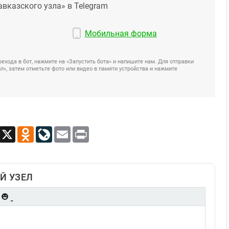
авказского узла» в Telegram
Мобильная форма
ехода в бот, нажмите на «Запустить бота» и напишите нам. Для отправки
», затем отметьте фото или видео в памяти устройства и нажмите
App
Viber
X
Odnoklassniki
LiveJournal
Email
Print
Й УЗЕЛ