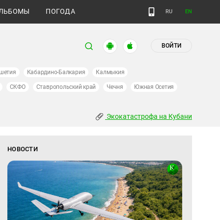
ЛЬБОМЫ
ПОГОДА
RU
EN
ВОЙТИ
шетия
Кабардино-Балкария
Калмыкия
СКФО
Ставропольский край
Чечня
Южная Осетия
Экокатастрофа на Кубани
НОВОСТИ