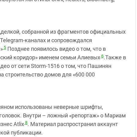
дделкой, собранной из фрагментов официальных
 Telegram‑каналах и сопровождался
5
»
Позднее появилось видео о том, что в
6
рский коридор» именем семьи Алиевых
.Также в
део от сети Storm‑1516 о том, что Пашинян
а строительство домов для «600 000
иняном использованы неверные шрифты,
головок. Внутри – ложный «репортаж» о Мариам
8
нес Atlix
. Материал распространил аккаунт
акой публикации.