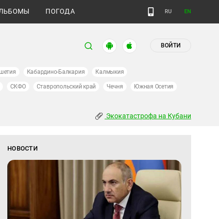
ЛЬБОМЫ
ПОГОДА
RU
EN
ВОЙТИ
шетия
Кабардино-Балкария
Калмыкия
СКФО
Ставропольский край
Чечня
Южная Осетия
Экокатастрофа на Кубани
НОВОСТИ