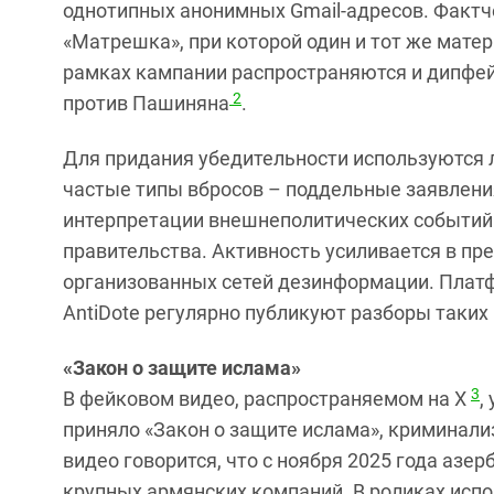
однотипных анонимных Gmail‑адресов. Фактч
«Матрешка», при которой один и тот же мате
рамках кампании распространяются и дипфей
2
против Пашиняна
.
Для придания убедительности используются ло
частые типы вбросов – поддельные заявлени
интерпретации внешнеполитических событий
правительства. Активность усиливается в пр
организованных сетей дезинформации. Платфо
AntiDote регулярно публикуют разборы таких
«Закон о защите ислама»
3
В фейковом видео, распространяемом на X
,
приняло «Закон о защите ислама», криминал
видео говорится, что с ноября 2025 года аз
крупных армянских компаний. В роликах испо