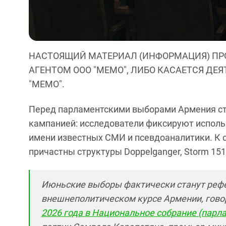
НАСТОЯЩИЙ МАТЕРИАЛ (ИНФОРМАЦИЯ) ПР
АГЕНТОМ ООО "МЕМО", ЛИБО КАСАЕТСЯ ДЕ
"МЕМО".
Перед парламентскими выборами Армения с
кампанией: исследователи фиксируют исполь
имени известных СМИ и псевдоаналитики. К 
причастны структуры Doppelganger, Storm 151
Июньские выборы фактически станут реф
внешнеполитическом курсе Армении, говори
2026 года в Национальное собрание (парл