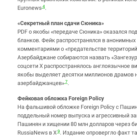
4
Euronews
.
«Секретный план сдачи Сюника»
PDF о якобы «передаче Сюника» оказался по
бланков. Фейк распространялся в анонимных
комментариями о «предательстве территорий
Азербайджане собираются назвать «Зангезу
соцсети X распространялось англоязычное ви
якобы выделяет десятки миллионов драмов н
7
азербайджанцев»
.
Фейковая обложка Foreign Policy
На фальшивой обложке Foreign Policy с Паш
поддельный номер выпуска и агрессивный за
Пашинян и хищении 80 млн долларов через биз
9
RussiaNews в X
. Издание опровергло факт т