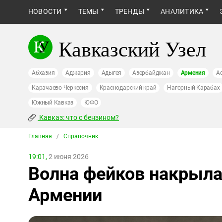
НОВОСТИ
ТЕМЫ
ТРЕНДЫ
АНАЛИТИКА
Кавказский Узел
Абхазия
Аджария
Адыгея
Азербайджан
Армения
А
Карачаево-Черкесия
Краснодарский край
Нагорный Карабах
Южный Кавказ
ЮФО
Кавказ: что с бензином?
Главная
/
Справочник
19:01,
2 июня 2026
Волна фейков накрыла
Армении