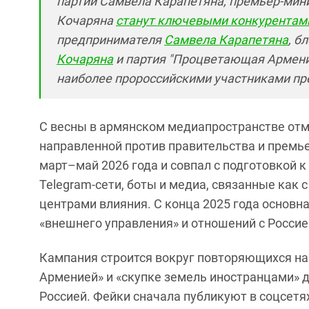
партии Самвела Карапетяна, премьер-мин
Кочаряна
станут ключевыми конкурентам
предпринимателя
Самвела Карапетяна
, б
Кочаряна
и партия "Процветающая Армени
наиболее пророссийскими участниками пр
С весны в армянском медиапространстве отм
направленной против правительства и премь
март–май 2026 года и совпал с подготовкой
Telegram‑сети, боты и медиа, связанные как 
центрами влияния. С конца 2025 года основна
«внешнего управления» и отношений с Росси
Кампания строится вокруг повторяющихся нар
Арменией» и «скупке земель иностранцами» д
Россией. Фейки сначала публикуют в соцсетя