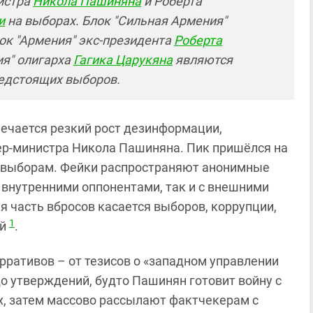
истра
Никола Пашиняна
и Роберта
и
на выборах. Блок "Сильная Армения"
лок "Армения" экс-президента
Роберта
я" олигарха
Гагика Царукяна
являются
едстоящих выборов.
ечается резкий рост дезинформации,
ер‑министра Никола Пашиняна. Пик пришёлся на
 к выборам. Фейки распространяют анонимные
с внутренними оппонентами, так и с внешними
я часть вбросов касается выборов, коррупции,
1
ей
.
ративов – от тезисов о «западном управлении
о утверждений, будто Пашинян готовит войну с
х, затем массово рассылают фактчекерам с