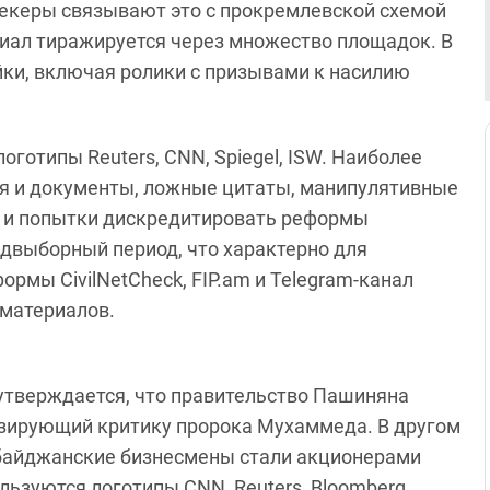
екеры связывают это с прокремлевской схемой
риал тиражируется через множество площадок. В
ки, включая ролики с призывами к насилию
готипы Reuters, CNN, Spiegel, ISW. Наиболее
я и документы, ложные цитаты, манипулятивные
 и попытки дискредитировать реформы
едвыборный период, что характерно для
рмы CivilNetCheck, FIP.am и Telegram‑канал
 материалов.
 утверждается, что правительство Пашиняна
изирующий критику пророка Мухаммеда. В другом
ербайджанские бизнесмены стали акционерами
льзуются логотипы CNN, Reuters, Bloomberg,