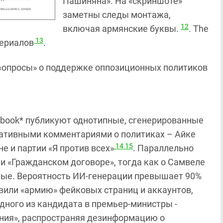
Пашиняна». На «скриншоте»
заметны следы монтажа,
12
включая армянские буквы.
. The
13
териалов
.
«опросы» о поддержке оппозиционных политиков
cebook* публикуют однотипные, сгенерированные
гативными комментариями о политиках – Айке
14
15
е и партии «Я против всех»
.
Параллельно
и «Гражданском договоре», тогда как о Самвеле
ые. Вероятность ИИ‑генерации превышает 90%
явили «армию» фейковых страниц и аккаунтов,
ного из кандидата в премьер-министры -
ния», распространяя дезинформацию о