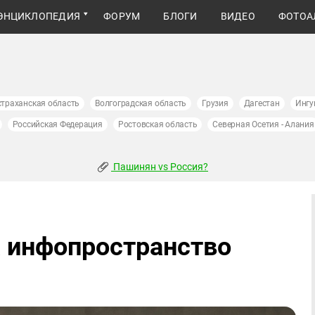
ЭНЦИКЛОПЕДИЯ
ФОРУМ
БЛОГИ
ВИДЕО
ФОТОА
страханская область
Волгоградская область
Грузия
Дагестан
Ингу
Российская Федерация
Ростовская область
Северная Осетия - Алания
Пашинян vs Россия?
 инфопространство