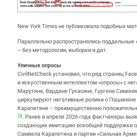
New York Times не публиковала подобных ма
Параллельно распространялись поддельные 
– без методологии, выборки и дат.
Уличные опросы
CivilNetCheck установил, что ряд страниц Fa
и искусственным интеллектом «опросы» с не
Марутяне, Вардане Гукасяне, Гургене Симонян
циркулируют негативные ролики о Пашиняне 
Карапетяне – преимущественно положительн
16
. Ранее в апреле 2026 года фактчекеры вы
создающих имитацию всеобщей поддержки од
Самвела Карапетяна и партии «Сильная Арме