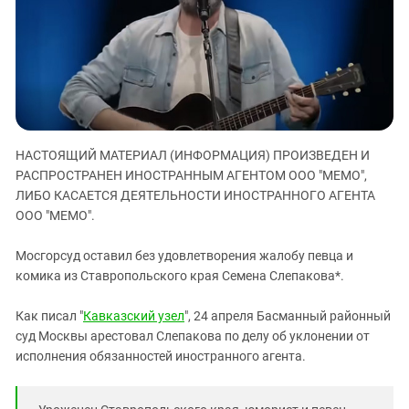
ЗАСТАВЛЯЕТ
Дагестан
КАВКАЗ ЗА ПАЛЕСТИНУ
Ингушетия
ИНАКОМЫСЛИЕ В ЧЕЧНЕ
Кабардино-Балкария
ПРЕСЛЕДОВАНИЕ АКТИВИСТОВ
МОБИЛИЗАЦИЯ И ПРОТЕСТЫ
Калмыкия
Карачаево-Черкесия
НАСТОЯЩИЙ МАТЕРИАЛ (ИНФОРМАЦИЯ) ПРОИЗВЕДЕН И
Краснодарский край
РАСПРОСТРАНЕН ИНОСТРАННЫМ АГЕНТОМ ООО "МЕМО",
Нагорный Карабах
ЛИБО КАСАЕТСЯ ДЕЯТЕЛЬНОСТИ ИНОСТРАННОГО АГЕНТА
Российская Федерация
ООО "МЕМО".
Ростовская область
Мосгорсуд оставил без удовлетворения жалобу певца и
Северная Осетия - Алания
комика из Ставропольского края Семена Слепакова*.
СКФО
Как писал "
Кавказский узел
", 24 апреля Басманный районный
Ставропольский край
суд Москвы арестовал Слепакова по делу об уклонении от
Чечня
исполнения обязанностей иностранного агента.
Южная Осетия