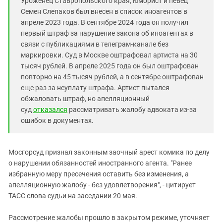
Уроженец Ставропольского края, юморист и певец
Южный Кавказ
Семен Слепаков был внесен в список иноагентов в
ЮФО
апреле 2023 года. В сентябре 2024 года он получил
первый штраф за нарушение закона об иноагентах в
связи с публикациями в телеграм-канале без
маркировки. Суд в Москве оштрафовал артиста на 30
тысяч рублей. В апреле 2025 года он был оштрафован
повторно на 45 тысяч рублей, а в сентябре оштрафован
еще раз за неуплату штрафа. Артист пытался
обжаловать штраф, но апелляционный
суд
отказался
рассматривать жалобу адвоката из-за
ошибок в документах.
Мосгорсуд признал законным заочный арест комика по делу
о нарушении обязанностей иностранного агента. "Ранее
избранную меру пресечения оставить без изменения, а
апелляционную жалобу - без удовлетворения", - цитирует
ТАСС слова судьи на заседании 20 мая.
Рассмотрение жалобы прошло в закрытом режиме, уточняет