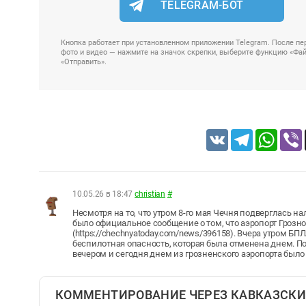
TELEGRAM-БОТ
Кнопка работает при установленном приложении Telegram. После пер
фото и видео — нажмите на значок скрепки, выберите функцию «Файл
«Отправить».
VK
Telegram
Whats
10.05.26 в 18:47
christian
#
Несмотря на то, что утром 8-го мая Чечня подверглась н
было официальное сообщение о том, что аэропорт Грозн
(https://chechnyatoday.com/news/396158). Вчера утром БП
беспилотная опасность, которая была отменена днем. 
вечером и сегодня днем из грозненского аэропорта был
КОММЕНТИРОВАНИЕ ЧЕРЕЗ КАВКАЗСКИ