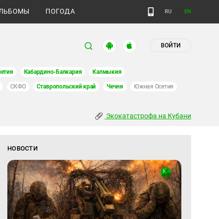
ЛЬБОМЫ
ПОГОДА
RU
EN
ВОЙТИ
етия
Кабардино-Балкария
Калмыкия
СКФО
Ставропольский край
Чечня
Южная Осетия
Экокатастрофа на Кубани
НОВОСТИ