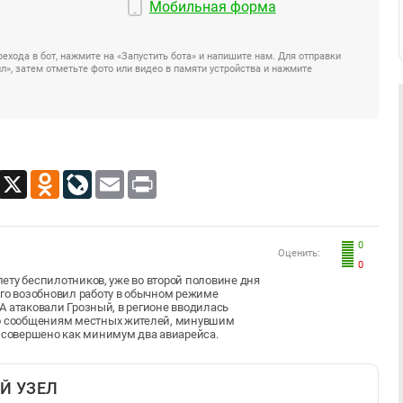
Мобильная форма
ехода в бот, нажмите на «Запустить бота» и напишите нам. Для отправки
», затем отметьте фото или видео в памяти устройства и нажмите
App
Viber
X
Odnoklassniki
LiveJournal
Email
Print
0
Оценить:
0
алету беспилотников, уже во второй половине дня
ого возобновил работу в обычном режиме
ЛА атаковали Грозный, в регионе вводилась
По сообщениям местных жителей, минувшим
о совершено как минимум два авиарейса.
Й УЗЕЛ