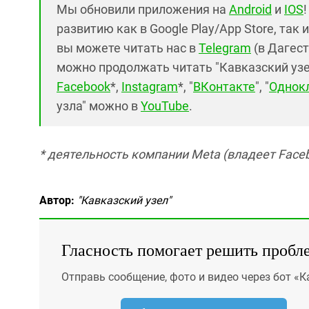
Мы обновили приложения на
Android
и
IOS
развитию как в Google Play/App Store, так 
вы можете читать нас в
Telegram
(в Дагест
можно продолжать читать "Кавказский узел"
Facebook
*,
Instagram
*, "
ВКонтакте
", "
Однок
узла" можно в
YouTube
.
* деятельность компании Meta (владеет Faceb
Автор:
"Кавказский узел"
Гласность помогает решить пробл
Отправь сообщение, фото и видео через бот «К