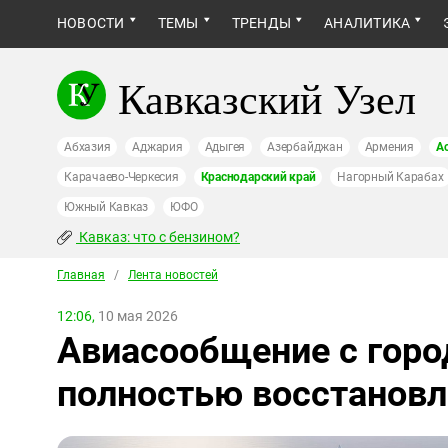
НОВОСТИ
ТЕМЫ
ТРЕНДЫ
АНАЛИТИКА
Кавказский Узел
Абхазия
Аджария
Адыгея
Азербайджан
Армения
А
Карачаево-Черкесия
Краснодарский край
Нагорный Карабах
Южный Кавказ
ЮФО
Кавказ: что с бензином?
Главная
/
Лента новостей
12:06,
10 мая 2026
Авиасообщение с горо
полностью восстановл