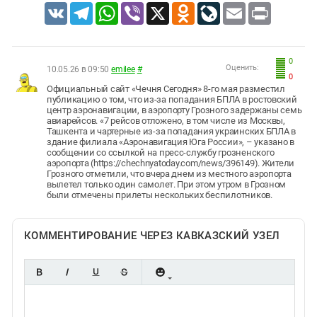
VK
Telegram
WhatsApp
Viber
X
Odnoklassniki
LiveJournal
Email
Print
0
Оценить:
10.05.26 в 09:50
emilee
#
0
Официальный сайт «Чечня Сегодня» 8-го мая разместил
публикацию о том, что из-за попадания БПЛА в ростовский
центр аэронавигации, в аэропорту Грозного задержаны семь
авиарейсов. «7 рейсов отложено, в том числе из Москвы,
Ташкента и чартерные из-за попадания украинских БПЛА в
здание филиала «Аэронавигация Юга России», – указано в
сообщении со ссылкой на пресс-службу грозненского
аэропорта (https://chechnyatoday.com/news/396149). Жители
Грозного отметили, что вчера днем из местного аэропорта
вылетел только один самолет. При этом утром в Грозном
были отмечены прилеты нескольких беспилотников.
КОММЕНТИРОВАНИЕ ЧЕРЕЗ КАВКАЗСКИЙ УЗЕЛ