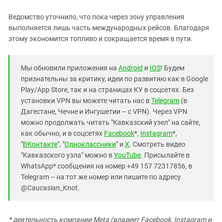
Южный Кавказ
Ведомство уточнило, что пока через зону управления
ЮФО
выполняется лишь часть международных рейсов. Благодаря
этому экономится топливо и сокращается время в пути.
Мы обновили приложения на
Android
и
IOS
! Будем
признательны за критику, идеи по развитию как в Google
Play/App Store, так и на страницах КУ в соцсетях. Без
установки VPN вы можете читать нас в
Telegram
(в
Дагестане, Чечне и Ингушетии – с VPN). Через VPN
можно продолжать читать "Кавказский узел" на сайте,
как обычно, и в соцсетях
Facebook
*,
Instagram
*,
"
ВКонтакте
", "
Одноклассники
" и
X
. Смотреть видео
"Кавказского узла" можно в
YouTube
. Присылайте в
WhatsApp* сообщения на номер +49 157 72317856, в
Telegram – на тот же номер или пишите по адресу
@Caucasian_Knot.
* деятельность компании Meta (владеет Facebook, Instagram и