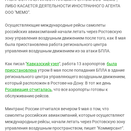
ЗАСТАВЛЯЕТ
Дагестан
ЛИБО КАСАЕТСЯ ДЕЯТЕЛЬНОСТИ ИНОСТРАННОГО АГЕНТА
КАВКАЗ ЗА ПАЛЕСТИНУ
ООО "МЕМО".
Ингушетия
ИНАКОМЫСЛИЕ В ЧЕЧНЕ
Кабардино-Балкария
ПРЕСЛЕДОВАНИЕ АКТИВИСТОВ
Осуществляющие международные рейсы самолеты
МОБИЛИЗАЦИЯ И ПРОТЕСТЫ
российских авиакомпаний начали летать через Ростовскую
Калмыкия
зону управления воздушным движением после того, как 8 мая
Карачаево-Черкесия
была приостановлена работа регионального центра
Краснодарский край
управления воздушным движением из-за атаки БПЛА.
Нагорный Карабах
Как писал "
Кавказский узел
", работа 13 аэропортов
была
Российская Федерация
приостановлена
утром 8 мая после попадания БПЛА в здание
регионального центра управляющего воздушным движением,
Ростовская область
который расположен в Ростове-на-Дону. В тот же день
Северная Осетия - Алания
Росавиация отчиталась
, что все аэропорты готовы к
СКФО
обслуживанию рейсов.
Ставропольский край
Минтранс России отчитался вечером 9 мая о том, что
Чечня
самолеты российских авиакомпаний, которые осуществляют
международные рейсы, начали летать через Ростовскую зону
Южная Осетия
управления воздушным пространством, пишет "Коммерсант".