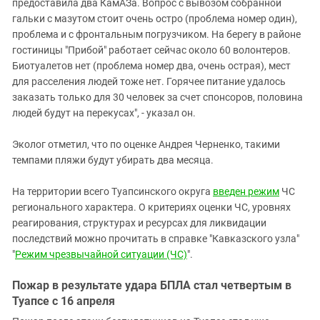
предоставила два КамАЗа. Вопрос с вывозом собранной
гальки с мазутом стоит очень остро (проблема номер один),
проблема и с фронтальным погрузчиком. На берегу в районе
гостиницы "Прибой" работает сейчас около 60 волонтеров.
Биотуалетов нет (проблема номер два, очень острая), мест
для расселения людей тоже нет. Горячее питание удалось
заказать только для 30 человек за счет спонсоров, половина
людей будут на перекусах", - указал он.
Эколог отметил, что по оценке Андрея Черненко, такими
темпами пляжи будут убирать два месяца.
На территории всего Туапсинского округа
введен режим
ЧС
регионального характера. О критериях оценки ЧС, уровнях
реагирования, структурах и ресурсах для ликвидации
последствий можно прочитать в справке "Кавказского узла"
"
Режим чрезвычайной ситуации (ЧС)
".
Пожар в результате удара БПЛА стал четвертым в
Туапсе с 16 апреля