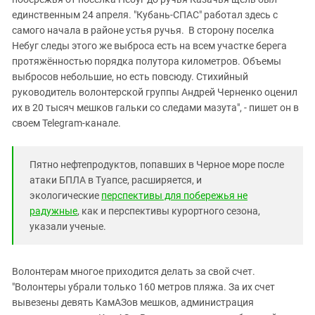
единственным 24 апреля. "Кубань-СПАС" работал здесь с
самого начала в районе устья ручья. В сторону поселка
Небуг следы этого же выброса есть на всем участке берега
протяжённостью порядка полутора километров. Объемы
выбросов небольшие, но есть повсюду. Стихийный
руководитель волонтерской группы Андрей Черненко оценил
их в 20 тысяч мешков гальки со следами мазута", - пишет он в
своем Telegram-канале.
Пятно нефтепродуктов, попавших в Черное море после
атаки БПЛА в Туапсе, расширяется, и
экологические
перспективы для побережья не
радужные
, как и перспективы курортного сезона,
указали ученые.
Волонтерам многое приходится делать за свой счет.
"Волонтеры убрали только 160 метров пляжа. За их счет
вывезены девять КамАЗов мешков, администрация