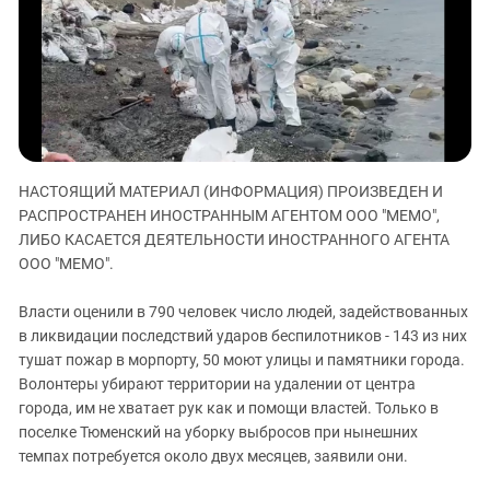
ЗАСТАВЛЯЕТ
Дагестан
КАВКАЗ ЗА ПАЛЕСТИНУ
Ингушетия
ИНАКОМЫСЛИЕ В ЧЕЧНЕ
Кабардино-Балкария
ПРЕСЛЕДОВАНИЕ АКТИВИСТОВ
МОБИЛИЗАЦИЯ И ПРОТЕСТЫ
Калмыкия
Карачаево-Черкесия
Краснодарский край
НАСТОЯЩИЙ МАТЕРИАЛ (ИНФОРМАЦИЯ) ПРОИЗВЕДЕН И
РАСПРОСТРАНЕН ИНОСТРАННЫМ АГЕНТОМ ООО "МЕМО",
Нагорный Карабах
ЛИБО КАСАЕТСЯ ДЕЯТЕЛЬНОСТИ ИНОСТРАННОГО АГЕНТА
Российская Федерация
ООО "МЕМО".
Ростовская область
Власти оценили в 790 человек число людей, задействованных
Северная Осетия - Алания
в ликвидации последствий ударов беспилотников - 143 из них
СКФО
тушат пожар в морпорту, 50 моют улицы и памятники города.
Волонтеры убирают территории на удалении от центра
Ставропольский край
города, им не хватает рук как и помощи властей. Только в
Чечня
поселке Тюменский на уборку выбросов при нынешних
темпах потребуется около двух месяцев, заявили они.
Южная Осетия