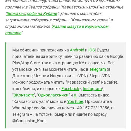
Материалы о последствиях разливов мазута в Керченском
проливе и в Туапсе собраны "Кавказским узлом" на странице
"
Экокатастрофа на Кубани
". Данные о масштабах
загрязнения побережья собраны “Кавказским узлом” в
справочном материале "
Разлив мазута в Керченском
проливе
".
Мы обновили приложения на
Android
и
IOS
! Будем
признательны за критику, идеи по развитию как в Google
Play/App Store, так и на страницах КУ в соцсетях. Без
установки VPN вы можете читать нас в
Telegram
(в
Дагестане, Чечне и Ингушетии – с VPN). Через VPN
можно продолжать читать "Кавказский узел" на сайте,
как обычно, и в соцсетях
Facebook
*,
Instagram
*,
"
ВКонтакте
", "
Одноклассники
" и
X
. Смотреть видео
"Кавказского узла" можно в
YouTube
. Присылайте в
WhatsApp* сообщения на номер +49 157 72317856, в
Telegram – на тот же номер или пишите по адресу
@Caucasian_Knot.