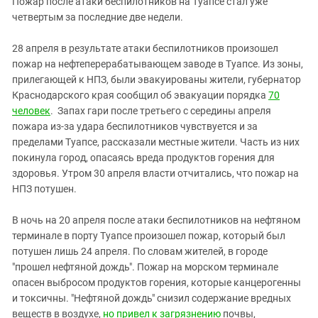
Пожар после атаки беспилотников на Туапсе стал уже
четвертым за последние две недели.
28 апреля в результате атаки беспилотников произошел
пожар на нефтеперерабатывающем заводе в Туапсе. Из зоны,
прилегающей к НПЗ, были эвакуированы жители, губернатор
Краснодарского края сообщил об эвакуации порядка
70
человек
. Запах гари после третьего с середины апреля
пожара из-за удара беспилотников чувствуется и за
пределами Туапсе, рассказали местные жители. Часть из них
покинула город, опасаясь вреда продуктов горения для
здоровья. Утром 30 апреля власти отчитались, что пожар на
НПЗ потушен.
В ночь на 20 апреля после атаки беспилотников на нефтяном
терминале в порту Туапсе произошел пожар, который был
потушен лишь 24 апреля. По словам жителей, в городе
"прошел нефтяной дождь". Пожар на морском терминале
опасен выбросом продуктов горения, которые канцерогенны
и токсичны. "Нефтяной дождь" снизил содержание вредных
веществ в воздухе,
но привел к загрязнению
почвы,