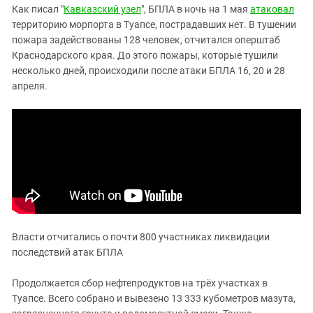
Южный Кавказ
Как писал "
Кавказский узел
", БПЛА в ночь на 1 мая
атаковал
ЮФО
территорию морпорта в Туапсе, пострадавших нет. В тушении
пожара задействованы 128 человек, отчитался оперштаб
Краснодарского края. До этого пожары, которые тушили
несколько дней, происходили после атаки БПЛА 16, 20 и 28
апреля.
Власти отчитались о почти 800 участниках ликвидации
последствий атак БПЛА
Продолжается сбор нефтепродуктов на трёх участках в
Туапсе. Всего собрано и вывезено 13 333 кубометров мазута,