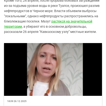
Кроме того, 24 апреля, после прорыва боновых заграждений
из-за подъема уровня воды в реке Туапсе, произошел разлив
нефтепродуктов в Черное море. Власти объявили выбросы
"локальными", однако нефтепродукты распространились на
близлежащие поселки. Мазут
растекся на значительной
территории
, а убирают его в основном добровольцы,
рассказали 26 апреля "Кавказскому узлу" местные жители.
18:09 26.12.2025