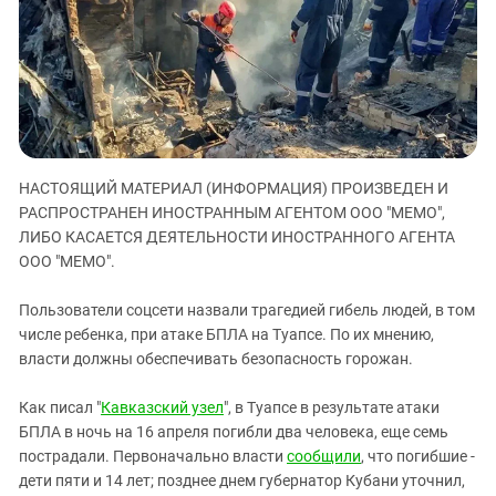
ЗАСТАВЛЯЕТ
Дагестан
КАВКАЗ ЗА ПАЛЕСТИНУ
Ингушетия
ИНАКОМЫСЛИЕ В ЧЕЧНЕ
Кабардино-Балкария
ПРЕСЛЕДОВАНИЕ АКТИВИСТОВ
МОБИЛИЗАЦИЯ И ПРОТЕСТЫ
Калмыкия
Карачаево-Черкесия
НАСТОЯЩИЙ МАТЕРИАЛ (ИНФОРМАЦИЯ) ПРОИЗВЕДЕН И
Краснодарский край
РАСПРОСТРАНЕН ИНОСТРАННЫМ АГЕНТОМ ООО "МЕМО",
Нагорный Карабах
ЛИБО КАСАЕТСЯ ДЕЯТЕЛЬНОСТИ ИНОСТРАННОГО АГЕНТА
Российская Федерация
ООО "МЕМО".
Ростовская область
Пользователи соцсети назвали трагедией гибель людей, в том
Северная Осетия - Алания
числе ребенка, при атаке БПЛА на Туапсе. По их мнению,
власти должны обеспечивать безопасность горожан.
СКФО
Ставропольский край
Как писал "
Кавказский узел
", в Туапсе в результате атаки
Чечня
БПЛА в ночь на 16 апреля погибли два человека, еще семь
пострадали. Первоначально власти
сообщили
, что погибшие -
Южная Осетия
дети пяти и 14 лет; позднее днем губернатор Кубани уточнил,