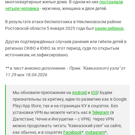
многоквартирные жилые дома. В одном из них
пострадали
четыре человека
- мужчина, женщина и двое детей.
В результате атаки беспилотника в Неклиновском районе
Ростовской области 5 января 2025 года был
ранен ребенок
.
Других подтверждённых случаев ранения или гибели детей в
регионах СКФО и ЮФО за этот период, судя по открытым
источникам, не зафиксировано.
** в текст внесено дополнение. - Прим. "Кавказского узла" от
11.29 мск 18.04.2026
Мы обновили приложения на
Android
и
IOS
! Будем
признательны за критику, идеи по развитию как в Google
Play/App Store, так и на страницах КУ в соцсетях. Без
установки VPN вы можете читать нас в
Telegram
(в
Дагестане, Чечне и Ингушетии – с VPN). Через VPN
можно продолжать читать "Кавказский узел" на сайте,
как обычно, и в соцсетях
Facebook
*,
Instagram
*,