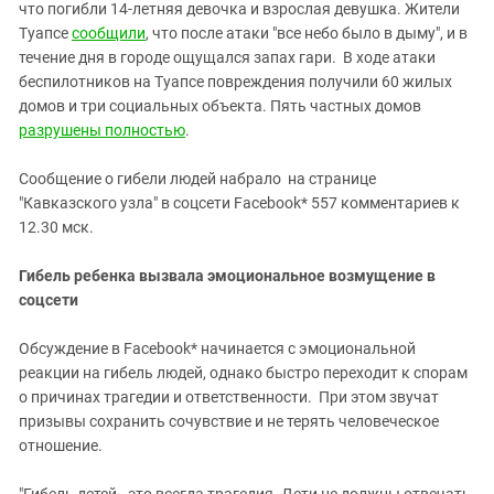
Южный Кавказ
что погибли 14-летняя девочка и взрослая девушка. Жители
Туапсе
сообщили
, что после атаки "все небо было в дыму", и в
ЮФО
течение дня в городе ощущался запах гари. В ходе атаки
беспилотников на Туапсе повреждения получили 60 жилых
домов и три социальных объекта. Пять частных домов
разрушены полностью
.
Сообщение о гибели людей набрало на странице
"Кавказского узла" в соцсети Facebook* 557 комментариев к
12.30 мск.
Гибель ребенка вызвала эмоциональное возмущение в
соцсети
Обсуждение в Facebook* начинается с эмоциональной
реакции на гибель людей, однако быстро переходит к спорам
о причинах трагедии и ответственности. При этом звучат
призывы сохранить сочувствие и не терять человеческое
отношение.
"Гибель детей - это всегда трагедия. Дети не должны отвечать