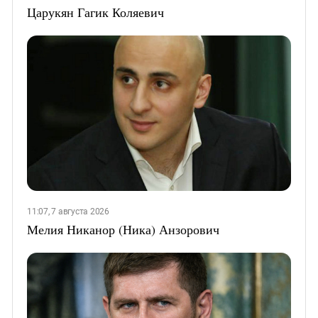
Царукян Гагик Коляевич
11:07, 7 августа 2026
Мелия Никанор (Ника) Анзорович