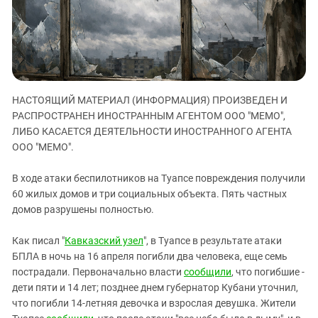
ЗАСТАВЛЯЕТ
Дагестан
КАВКАЗ ЗА ПАЛЕСТИНУ
Ингушетия
ИНАКОМЫСЛИЕ В ЧЕЧНЕ
Кабардино-Балкария
ПРЕСЛЕДОВАНИЕ АКТИВИСТОВ
МОБИЛИЗАЦИЯ И ПРОТЕСТЫ
Калмыкия
НАСТОЯЩИЙ МАТЕРИАЛ (ИНФОРМАЦИЯ) ПРОИЗВЕДЕН И
Карачаево-Черкесия
РАСПРОСТРАНЕН ИНОСТРАННЫМ АГЕНТОМ ООО "МЕМО",
Краснодарский край
ЛИБО КАСАЕТСЯ ДЕЯТЕЛЬНОСТИ ИНОСТРАННОГО АГЕНТА
Нагорный Карабах
ООО "МЕМО".
Российская Федерация
В ходе атаки беспилотников на Туапсе повреждения получили
Ростовская область
60 жилых домов и три социальных объекта. Пять частных
домов разрушены полностью.
Северная Осетия - Алания
СКФО
Как писал "
Кавказский узел
", в Туапсе в результате атаки
Ставропольский край
БПЛА в ночь на 16 апреля погибли два человека, еще семь
пострадали. Первоначально власти
сообщили
, что погибшие -
Чечня
дети пяти и 14 лет; позднее днем губернатор Кубани уточнил,
Южная Осетия
что погибли 14-летняя девочка и взрослая девушка. Жители