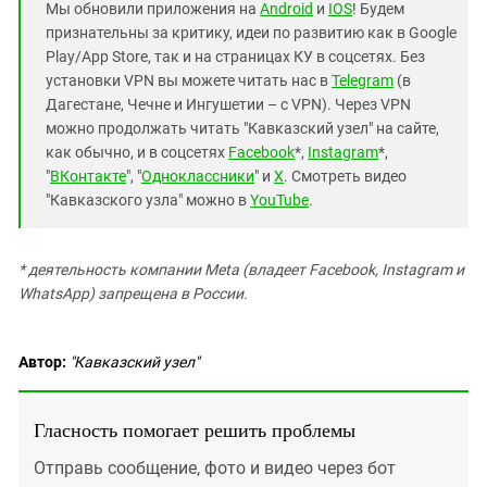
Мы обновили приложения на
Android
и
IOS
! Будем
признательны за критику, идеи по развитию как в Google
Play/App Store, так и на страницах КУ в соцсетях. Без
установки VPN вы можете читать нас в
Telegram
(в
Дагестане, Чечне и Ингушетии – с VPN). Через VPN
можно продолжать читать "Кавказский узел" на сайте,
как обычно, и в соцсетях
Facebook
*,
Instagram
*,
"
ВКонтакте
", "
Одноклассники
" и
X
. Смотреть видео
"Кавказского узла" можно в
YouTube
.
* деятельность компании Meta (владеет Facebook, Instagram и
WhatsApp) запрещена в России.
Автор:
"Кавказский узел"
Гласность помогает решить проблемы
Отправь сообщение, фото и видео через бот