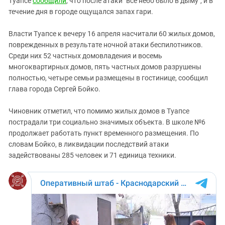
Туапсе
сообщили
, что после атаки "все небо было в дыму", и в
Южный Кавказ
течение дня в городе ощущался запах гари.
ЮФО
Власти Туапсе к вечеру 16 апреля насчитали 60 жилых домов,
поврежденных в результате ночной атаки беспилотников.
Среди них 52 частных домовладения и восемь
многоквартирных домов, пять частных домов разрушены
полностью, четыре семьи размещены в гостинице, сообщил
глава города Сергей Бойко.
Чиновник отметил, что помимо жилых домов в Туапсе
пострадали три социально значимых объекта. В школе №6
продолжает работать пункт временного размещения. По
словам Бойко, в ликвидации последствий атаки
задействованы 285 человек и 71 единица техники.