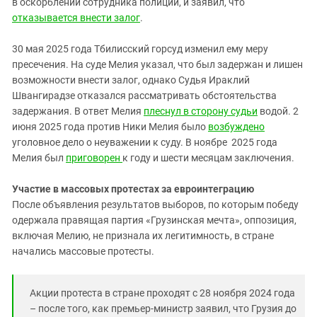
в оскорблении сотрудника полиции, и заявил, что
отказывается внести залог
.
30 мая 2025 года Тбилисский горсуд изменил ему меру
пресечения. На суде Мелия указал, что был задержан и лишен
возможности внести залог, однако Судья Ираклий
Швангирадзе отказался рассматривать обстоятельства
задержания. В ответ Мелия
плеснул в сторону судьи
водой. 2
июня 2025 года против Ники Мелия было
возбуждено
уголовное дело о неуважении к суду. В ноябре 2025 года
Мелия был
приговорен
к году и шести месяцам заключения.
Участие в массовых протестах за евроинтеграцию
После объявления результатов выборов, по которым победу
одержала правящая партия «Грузинская мечта», оппозиция,
включая Мелию, не признала их легитимность, в стране
начались массовые протесты.
Акции протеста в стране проходят с 28 ноября 2024 года
– после того, как премьер-министр заявил, что Грузия до