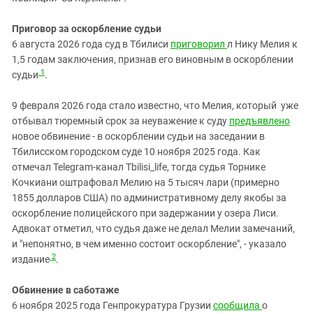
Южный Кавказ
ЮФО
Приговор за оскорбление судьи
6 августа 2026 года суд в Тбилиси
приговорил
л Нику Мелия к
1,5 годам заключения, признав его виновным в оскорблении
1
судьи
.
9 февраля 2026 года стало известно, что Мелия, который уже
отбывал тюремный срок за неуважение к суду
предъявлено
новое обвинение - в оскорблении судьи на заседании в
Тбилисском городском суде 10 ноября 2025 года. Как
отмечал Telegram-канал Tbilisi_life, тогда судья Торнике
Кочкиани оштрафовал Мелию на 5 тысяч лари (примерно
1855 долларов США) по административному делу якобы за
оскорбление полицейского при задержании у озера Лиси.
Адвокат отметил, что судья даже не делал Мелии замечаний,
и "непонятно, в чем именно состоит оскорбление", - указало
2
издание
.
Обвинение в саботаже
6 ноября 2025 года Генпрокуратура Грузии
сообщила
о