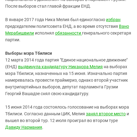
После выборов стал главой фракции ЕНД.
В январе 2017 года Ника Мелия был единогласно
избран
председателем политсовета ЕНД, а во время отсутствия
Вано
Мерабишвили
исполнял
обязанности
генерального секретаря
партии.
Выборы мэра Тбилиси
12 марта 2014 года партия "Единое национальное движение"
(ЕНД)
выдвинула кандидатуру Никанора Мелия
на выборах
мэра Тбилиси, назначенных на 15 июня. Изначально партия
намеревалась провести праймериз, однако второй участник
внутрипартийных выборов, депутат парламента Грузии
Георгий Вашадзе снял свою кандидатуру.
15 июня 2014 года состоялось голосование на выборах мэра
Тбилиси. Согласно данным ЦИК, Мелия
занял второе место
и
вышел во второй тур. 12 июля проиграл во втором туре
Давиду Нармания
.