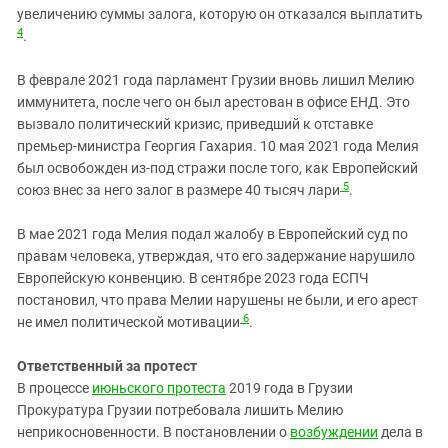
увеличению суммы залога, которую он отказался выплатить
4
.
В феврале 2021 года парламент Грузии вновь лишил Мелию
иммунитета, после чего он был арестован в офисе ЕНД. Это
вызвало политический кризис, приведший к отставке
премьер-министра Георгия Гахария. 10 мая 2021 года Мелия
был освобожден из-под стражи после того, как Европейский
5
союз внес за него залог в размере 40 тысяч лари
.
В мае 2021 года Мелия подал жалобу в Европейский суд по
правам человека, утверждая, что его задержание нарушило
Европейскую конвенцию. В сентябре 2023 года ЕСПЧ
постановил, что права Мелии нарушены не были, и его арест
6
не имел политической мотивации
.
Ответственный за протест
В процессе
июньского протеста
2019 года в Грузии
Прокуратура Грузии потребовала лишить Мелию
неприкосновенности. В постановлении о
возбуждении
дела в