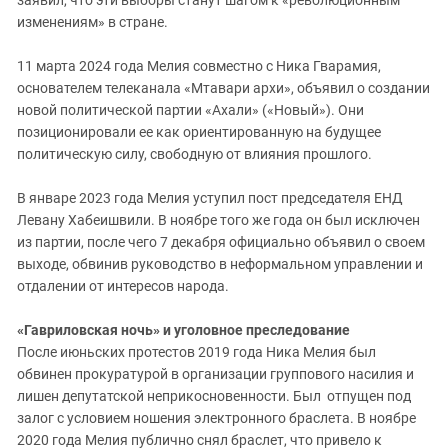
заявил, что эти выборы станут шагом к «революционным
изменениям» в стране.
11 марта 2024 года Мелия совместно с Ника Гварамия,
основателем телеканала «Мтавари архи», объявил о создании
новой политической партии «Ахали» («Новый»). Они
позиционировали ее как ориентированную на будущее
политическую силу, свободную от влияния прошлого.
В январе 2023 года Мелия уступил пост председателя ЕНД
Левану Хабеишвили. В ноябре того же года он был исключен
из партии, после чего 7 декабря официально объявил о своем
выходе, обвинив руководство в неформальном управлении и
отдалении от интересов народа.
«Гавриловская ночь» и уголовное преследование
После июньских протестов 2019 года Ника Мелия был
обвинен прокуратурой в организации группового насилия и
лишен депутатской неприкосновенности. Был отпущен под
залог с условием ношения электронного браслета. В ноябре
2020 года Мелия публично снял браслет, что привело к