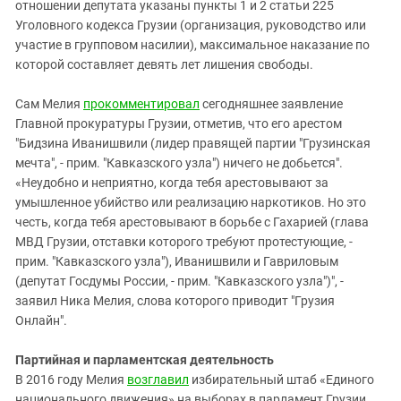
отношении депутата указаны пункты 1 и 2 статьи 225
Уголовного кодекса Грузии (организация, руководство или
участие в групповом насилии), максимальное наказание по
которой составляет девять лет лишения свободы.
Сам Мелия
прокомментировал
сегодняшнее заявление
Главной прокуратуры Грузии, отметив, что его арестом
"Бидзина Иванишвили (лидер правящей партии "Грузинская
мечта", - прим. "Кавказского узла") ничего не добьется".
«Неудобно и неприятно, когда тебя арестовывают за
умышленное убийство или реализацию наркотиков. Но это
честь, когда тебя арестовывают в борьбе с Гахарией (глава
МВД Грузии, отставки которого требуют протестующие, -
прим. "Кавказского узла"), Иванишвили и Гавриловым
(депутат Госдумы России, - прим. "Кавказского узла")", -
заявил Ника Мелия, слова которого приводит "Грузия
Онлайн".
Партийная и парламентская деятельность
В 2016 году Мелия
возглавил
избирательный штаб «Единого
национального движения» на выборах в парламент Грузии.