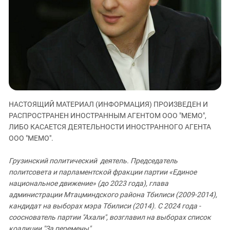
ЗАСТАВЛЯЕТ
Дагестан
КАВКАЗ ЗА ПАЛЕСТИНУ
Ингушетия
ИНАКОМЫСЛИЕ В ЧЕЧНЕ
Кабардино-Балкария
ПРЕСЛЕДОВАНИЕ АКТИВИСТОВ
МОБИЛИЗАЦИЯ И ПРОТЕСТЫ
Калмыкия
Карачаево-Черкесия
Краснодарский край
Нагорный Карабах
НАСТОЯЩИЙ МАТЕРИАЛ (ИНФОРМАЦИЯ) ПРОИЗВЕДЕН И
РАСПРОСТРАНЕН ИНОСТРАННЫМ АГЕНТОМ ООО "МЕМО",
Российская Федерация
ЛИБО КАСАЕТСЯ ДЕЯТЕЛЬНОСТИ ИНОСТРАННОГО АГЕНТА
Ростовская область
ООО "МЕМО".
Северная Осетия - Алания
Грузинский политический деятель. Председатель
СКФО
политсовета и парламентской фракции партии «Единое
национальное движение» (до 2023 года), глава
Ставропольский край
администрации Мтацминдского района Тбилиси (2009-2014),
Чечня
кандидат на выборах мэра Тбилиси (2014). С 2024 года -
Южная Осетия
сооснователь партии "Ахали", возглавил на выборах список
коалиции "За перемены".