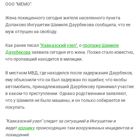
ЗАСТАВЛЯЕТ
ООО "МЕМО".
Дагестан
КАВКАЗ ЗА ПАЛЕСТИНУ
Ингушетия
ИНАКОМЫСЛИЕ В ЧЕЧНЕ
Жена похищенного сегодня жителя населенного пункта
Долаково Ингушетии Шамиля Даурбекова сообщила, что ее
Кабардино-Балкария
ПРЕСЛЕДОВАНИЕ АКТИВИСТОВ
муж отпущен на свободу.
МОБИЛИЗАЦИЯ И ПРОТЕСТЫ
Калмыкия
Карачаево-Черкесия
Как ранее писал
"Кавказский узел"
, о
пропаже Шамиля
Даурбекова
заявила сегодня его жена. Позже стало известно,
Краснодарский край
что пропавший находится в милиции.
Нагорный Карабах
В местном МВД, где находился после задержания Даурбеков,
Российская Федерация
ему объяснили что он был задержан по ошибке, что якобы
Ростовская область
автомобиль, принадлежавший Даурбекову принимал участие
Северная Осетия - Алания
в каком-то преступлении. Однако родственники заявляют,
что у Шамиля не было машины, и он только собирается ее
СКФО
покупать.
Ставропольский край
"Кавказский узел" следит за ситуацией в Ингушетии и
Чечня
ведет
хронику
происходящих там вооруженных инцидентов и
Южная Осетия
похищений.