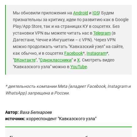
Южный Кавказ
ЮФО
Мы обновили приложения на
Android
и
IOS
! Будем
признательны за критику, идеи по развитию как в Google
Play/App Store, так и на страницах КУ в соцсетях. Без
установки VPN вы можете читать нас в
Telegram
(в
Дагестане, Чечне и Ингушетии – с VPN). Через VPN
можно продолжать читать "Кавказский узел" на сайте,
как обычно, и в соцсетях
Facebook
*,
Instagram
*,
"
ВКонтакте
", "
Одноклассники
" и
X
. Смотреть видео
"Кавказского узла" можно в
YouTube
.
* деятельность компании Meta (владеет Facebook, Instagram и
WhatsApp) запрещена в России.
Автор:
Ваха Белхароев
источник:
корреспондент "Кавказского узла"