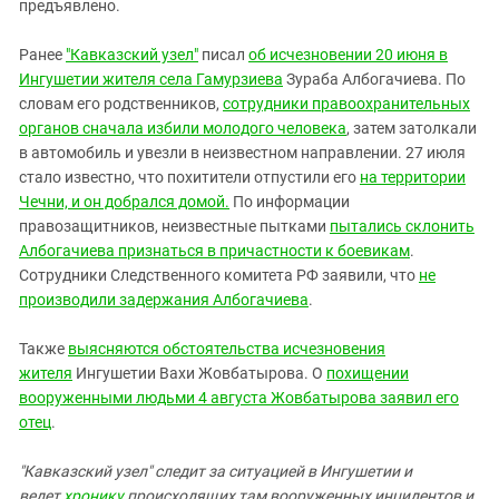
Южный Кавказ
предъявлено.
ЮФО
Ранее
"Кавказский узел"
писал
об исчезновении 20 июня в
Ингушетии жителя села Гамурзиева
Зураба Албогачиева. По
словам его родственников,
сотрудники правоохранительных
органов сначала избили молодого человека
, затем затолкали
в автомобиль и увезли в неизвестном направлении. 27 июля
стало известно, что похитители отпустили его
на территории
Чечни, и он добрался домой.
По информации
правозащитников, неизвестные пытками
пытались склонить
Албогачиева признаться в причастности к боевикам
.
Сотрудники Следственного комитета РФ заявили, что
не
производили задержания Албогачиева
.
Также
выясняются обстоятельства исчезновения
жителя
Ингушетии Вахи Жовбатырова. О
похищении
вооруженными людьми 4 августа Жовбатырова заявил его
отец
.
"Кавказский узел" следит за ситуацией в Ингушетии и
ведет
хронику
происходящих там вооруженных инцидентов и