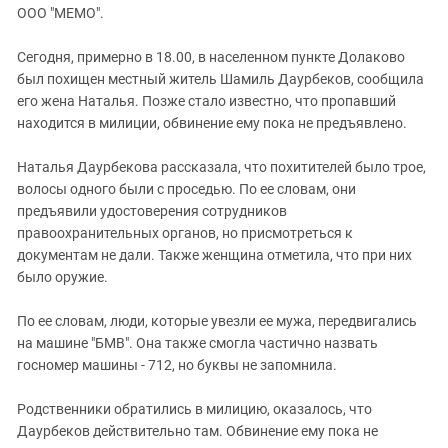
ЗАСТАВЛЯЕТ
ООО "МЕМО".
Дагестан
КАВКАЗ ЗА ПАЛЕСТИНУ
Ингушетия
ИНАКОМЫСЛИЕ В ЧЕЧНЕ
Сегодня, примерно в 18.00, в населенном пункте Долаково
был похищен местный житель Шамиль Даурбеков, сообщила
Кабардино-Балкария
ПРЕСЛЕДОВАНИЕ АКТИВИСТОВ
его жена Наталья. Позже стало известно, что пропавший
МОБИЛИЗАЦИЯ И ПРОТЕСТЫ
Калмыкия
находится в милиции, обвинение ему пока не предъявлено.
Карачаево-Черкесия
Наталья Даурбекова рассказала, что похитителей было трое,
Краснодарский край
волосы одного были с проседью. По ее словам, они
Нагорный Карабах
предъявили удостоверения сотрудников
правоохранительных органов, но присмотреться к
Российская Федерация
документам не дали. Также женщина отметила, что при них
Ростовская область
было оружие.
Северная Осетия - Алания
По ее словам, люди, которые увезли ее мужа, передвигались
СКФО
на машине "БМВ". Она также смогла частично назвать
Ставропольский край
госномер машины - 712, но буквы не запомнила.
Чечня
Родственники обратились в милицию, оказалось, что
Южная Осетия
Даурбеков действительно там. Обвинение ему пока не