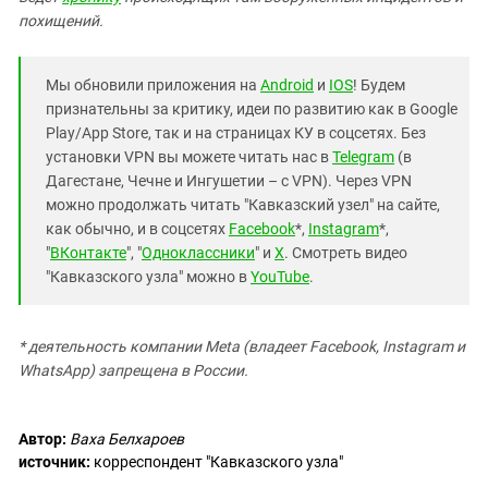
похищений.
Мы обновили приложения на
Android
и
IOS
! Будем
признательны за критику, идеи по развитию как в Google
Play/App Store, так и на страницах КУ в соцсетях. Без
установки VPN вы можете читать нас в
Telegram
(в
Дагестане, Чечне и Ингушетии – с VPN). Через VPN
можно продолжать читать "Кавказский узел" на сайте,
как обычно, и в соцсетях
Facebook
*,
Instagram
*,
"
ВКонтакте
", "
Одноклассники
" и
X
. Смотреть видео
"Кавказского узла" можно в
YouTube
.
* деятельность компании Meta (владеет Facebook, Instagram и
WhatsApp) запрещена в России.
Автор:
Ваха Белхароев
источник:
корреспондент "Кавказского узла"