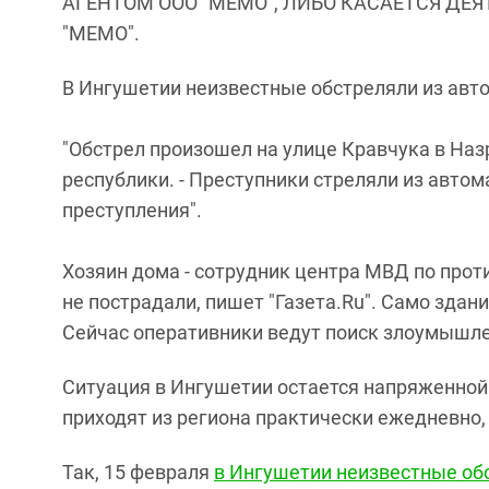
АГЕНТОМ ООО "МЕМО", ЛИБО КАСАЕТСЯ ДЕ
"МЕМО".
В Ингушетии неизвестные обстреляли из авт
"Обстрел произошел на улице Кравчука в Наз
республики. - Преступники стреляли из автом
преступления".
Хозяин дома - сотрудник центра МВД по прот
не пострадали, пишет "Газета.Ru". Само зда
Сейчас оперативники ведут поиск злоумышлен
Ситуация в Ингушетии остается напряженной
приходят из региона практически ежедневно, 
Так, 15 февраля
в Ингушетии неизвестные об