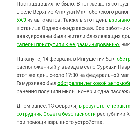
Пострадавших не было. В тот же день сотру
в селе Верхние Ачалуки Малгобекского район
УАЗ
из автоматов. Также в этот день
взрывно
в станице Орджоникидзевская. Все работники
эвакуированы были жители близлежащих до
саперы приступили к ее разминированию
, ни
Накануне, 14 февраля, в Ингушетии был
обст
расположенный у въезда в село Сурхахи Назр
этот же день около 17:30 на федеральной маг
Гамурзиево был
обстрелян легковой автомоб
ранения получили милиционер и одна пассажи
Днем ранее, 13 февраля,
в результате теракт
сотрудник Совета безопасности
республики Х
при помощи взрывного устройства.