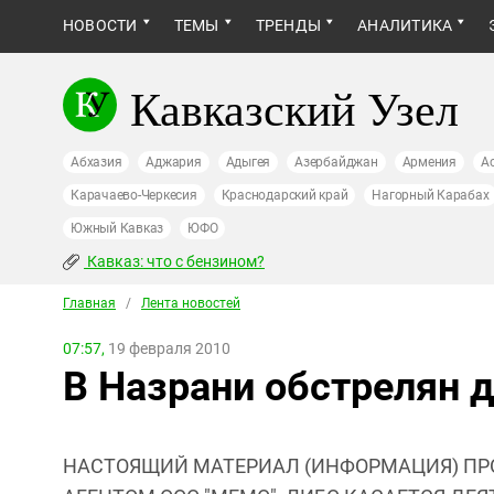
НОВОСТИ
ТЕМЫ
ТРЕНДЫ
АНАЛИТИКА
Кавказский Узел
Абхазия
Аджария
Адыгея
Азербайджан
Армения
А
Карачаево-Черкесия
Краснодарский край
Нагорный Карабах
Южный Кавказ
ЮФО
Кавказ: что с бензином?
Главная
/
Лента новостей
07:57,
19 февраля 2010
В Назрани обстрелян 
НАСТОЯЩИЙ МАТЕРИАЛ (ИНФОРМАЦИЯ) ПР