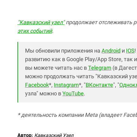
"Кавказский узел"
продолжает отслеживать р
этих событий
.
Мы обновили приложения на
Android
и
IOS
развитию как в Google Play/App Store, так 
вы можете читать нас в
Telegram
(в Дагест
можно продолжать читать "Кавказский узел"
Facebook
*,
Instagram
*, "
ВКонтакте
", "
Однок
узла" можно в
YouTube
.
* деятельность компании Meta (владеет Faceb
Автор:
Кавказский Узел