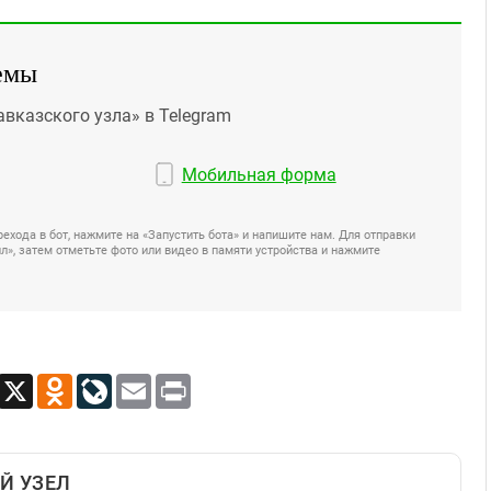
емы
авказского узла» в Telegram
Мобильная форма
ехода в бот, нажмите на «Запустить бота» и напишите нам. Для отправки
», затем отметьте фото или видео в памяти устройства и нажмите
App
Viber
X
Odnoklassniki
LiveJournal
Email
Print
Й УЗЕЛ