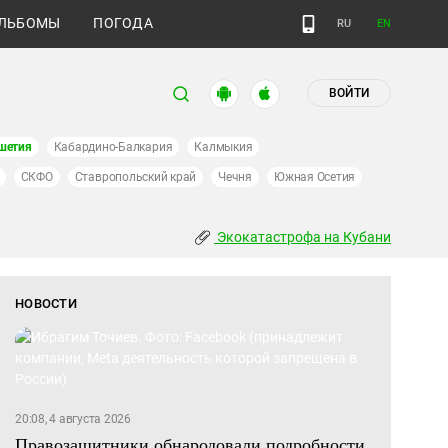
ЛЬБОМЫ
ПОГОДА
RU
EN
ВОЙТИ
шетия
Кабардино-Балкария
Калмыкия
СКФО
Ставропольский край
Чечня
Южная Осетия
Экокатастрофа на Кубани
НОВОСТИ
20:08, 4 августа 2026
Правозащитники обнародовали подробности