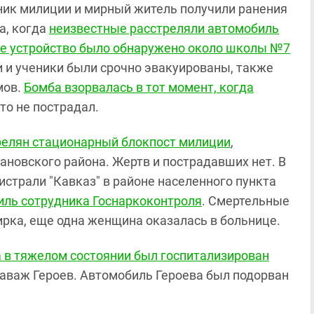
дник милиции и мирный житель получили ранения
а, когда
неизвестные расстреляли автомобиль
е устройство было обнаружено около школы №7
 и ученики были срочно эвакуированы, также
мов.
Бомба взорвалась в тот момент, когда
кто не пострадал.
релян стационарный блокпост милиции
,
ановского района. Жертв и пострадавших нет. В
истрали "Кавказ" в районе населенного пункта
иль сотрудника Госнаркоконтроля
. Смертельные
рка, еще одна женщина оказалась в больнице.
а в тяжелом состоянии был госпитализирован
аваж Героев. Автомобиль Героева был подорван