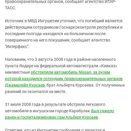
Южный Кавказ
правоохранительных органов, сообщает агентство ИТАР-
ТАСС.
ЮФО
Источник в МВД Ингушетии уточнил, что погибший является
действующим сотрудником Госнаркоконтроля республики и
последние полгода находился на больничном после
совершенного на него покушения, сообщает агентство
"Интерфакс".
Напомним, что 3 августа 2008 года в районе населенного
пункта Яндаре на федеральной автомагистрали «Кавказ»
неизвестные
обстреляли автомобиль Nissan, за рулем
которой находился сотрудник правоохранительных органов
Джамалейл Курсаев
, брат Альберта Курсаева. От полученных
ранений он скончался на месте.
31 июля 2008 года в результате обстрела легкового
автомобиля в ингушском городе Карабулак
был тяжело
ранен и госпитализирован сам Альберт Курсаев
.
Отметим, что из Ингушетии сообщения о терактах и