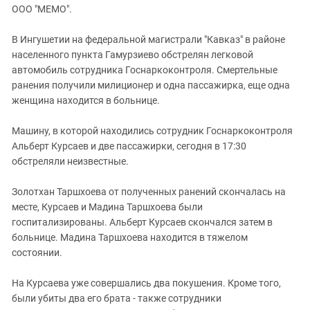
ЗАСТАВЛЯЕТ
ООО "МЕМО".
Дагестан
КАВКАЗ ЗА ПАЛЕСТИНУ
Ингушетия
ИНАКОМЫСЛИЕ В ЧЕЧНЕ
В Ингушетии на федеральной магистрали "Кавказ" в районе
населенного пункта Гамурзиево обстрелян легковой
Кабардино-Балкария
ПРЕСЛЕДОВАНИЕ АКТИВИСТОВ
автомобиль сотрудника Госнаркоконтроля. Смертельные
МОБИЛИЗАЦИЯ И ПРОТЕСТЫ
Калмыкия
ранения получили милиционер и одна пассажирка, еще одна
Карачаево-Черкесия
женщина находится в больнице.
Краснодарский край
Машину, в которой находились сотрудник Госнаркоконтроля
Нагорный Карабах
Альберт Курсаев и две пассажирки, сегодня в 17:30
обстреляли неизвестные.
Российская Федерация
Ростовская область
Золотхан Таршхоева от полученных ранений скончалась на
Северная Осетия - Алания
месте, Курсаев и Мадина Таршхоева были
госпитализированы. Альберт Курсаев скончался затем в
СКФО
больнице. Мадина Таршхоева находится в тяжелом
Ставропольский край
состоянии.
Чечня
На Курсаева уже совершались два покушения. Кроме того,
Южная Осетия
были убиты два его брата - также сотрудники