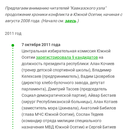
ЗАСТАВЛЯЕТ
Дагестан
Предлагаем вниманию читателей "Кавказского узла"
КАВКАЗ ЗА ПАЛЕСТИНУ
Ингушетия
продолжение хроники конфликта в Южной Осетии, начиная с
ИНАКОМЫСЛИЕ В ЧЕЧНЕ
августа 2008 года. (Начало см.
здесь
.)
Кабардино-Балкария
ПРЕСЛЕДОВАНИЕ АКТИВИСТОВ
МОБИЛИЗАЦИЯ И ПРОТЕСТЫ
Калмыкия
2011 год
Карачаево-Черкесия
7 октября 2011 года
Краснодарский край
Центральная избирательная комиссия Южной
Осетии
зарегистрировала 9 кандидатов
на
Нагорный Карабах
должность президента республики: Алан Кочиев
Российская Федерация
(тренер детской спортивной школы), Владимир
Ростовская область
Келехсаев (предприниматель), Вадим Цховребов
(директор хлебо-булочного завода, депутат
Северная Осетия - Алания
парламента), Дмитрий Тасоев (председатель
СКФО
Социал-демократической партии), Айвар Бестаев
(хирург Республиканской больницы), Алан Котаев
Ставропольский край
(заместитель мэра Цхинвала), Анатолий Бибилов
Чечня
(глава МЧС Южной Осетии), Сослан Тедеев
(командир отряда милиции специального
Южная Осетия
назначения МВД Южной Осетии) и Сергей Битиев