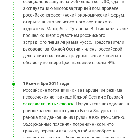
официально запущена мобильная сеть 3G, сдан в
эксплуатацию многоквартирный дом, проведен
российско-югоосетинский экономический форум,
открыта выставка известного осетинского
художника Махарбега Туганова. В Цхинвале также
прошел концерт с участием российского
эстрадного певца Авраама Руссо. Представители
руководства Южной Осетии и члены российской
делегации возложили траурные венки и цветы к
обелиску во дворе Цхинвальской школы №5.
19 сентября 2011 года
Российские пограничники за нарушение режима
пересечения на границе Южной Осетии с Грузией
задержали пять человек
. Нарушители находились в
районе населенного пункта Балта Знаурского
района при движении из Грузии в Южную Осетию.
Задержанные пояснили пограничникам, что
границу перешли для того, чтобы приобрести
лекарства, посетить больницы и родственников в