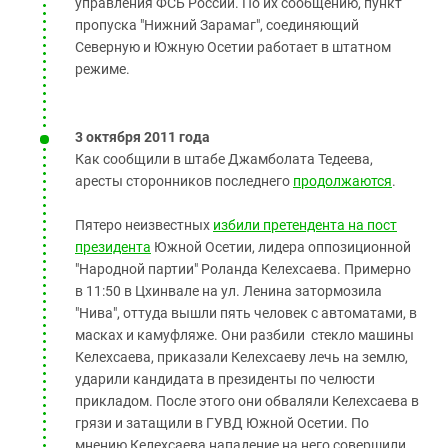
управления ФСБ России. По их сообщению, пункт
пропуска "Нижний Зарамаг", соединяющий
Северную и Южную Осетии работает в штатном
режиме.
3 октября 2011 года
Как сообщили в штабе Джамболата Тедеева,
аресты сторонников последнего
продолжаются
.
Пятеро неизвестных
избили претендента на пост
президента
Южной Осетии, лидера оппозиционной
"Народной партии" Роланда Келехсаева. Примерно
в 11:50 в Цхинвале на ул. Ленина затормозила
"Нива", оттуда вышли пять человек с автоматами, в
масках и камуфляже. Они разбили стекло машины
Келехсаева, приказали Келехсаеву лечь на землю,
ударили кандидата в президенты по челюсти
прикладом. После этого они обваляли Келехсаева в
грязи и затащили в ГУВД Южной Осетии. По
мнению Келехсаева нападение на него совершили