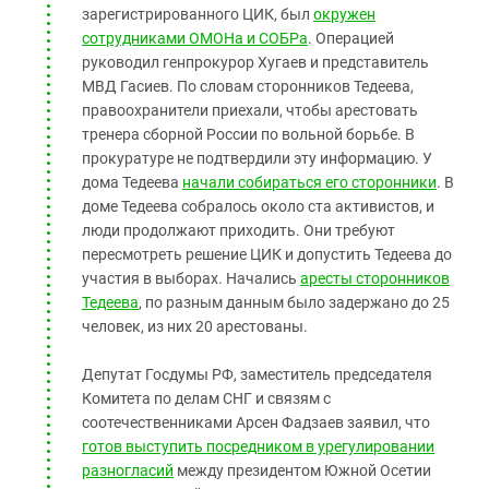
зарегистрированного ЦИК, был
окружен
сотрудниками ОМОНа и СОБРа
. Операцией
руководил генпрокурор Хугаев и представитель
МВД Гасиев. По словам сторонников Тедеева,
правоохранители приехали, чтобы арестовать
тренера сборной России по вольной борьбе. В
прокуратуре не подтвердили эту информацию. У
дома Тедеева
начали собираться его сторонники
. В
доме Тедеева собралось около ста активистов, и
люди продолжают приходить. Они требуют
пересмотреть решение ЦИК и допустить Тедеева до
участия в выборах. Начались
аресты сторонников
Тедеева
, по разным данным было задержано до 25
человек, из них 20 арестованы.
Депутат Госдумы РФ, заместитель председателя
Комитета по делам СНГ и связям с
соотечественниками Арсен Фадзаев заявил, что
готов выступить посредником в урегулировании
разногласий
между президентом Южной Осетии