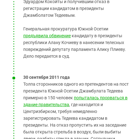
Эдуардом Кокойты и получившим отказ в
регистрации кандидатом в президенты
Джамболатом Тедеевым.
Генеральная прокуратура Южной Осетии
предъявила обвинение
кандидату в президенты
республики Алану Кочиеву в нанесении телесных
повреждений депутату парламента Алику Плиеву.
Дело передается в суд.
30 сентября 2011 года
Толпа сторонников одного из претендентов на пост
президента Южной Осетии Джамбулата Тедеева
примерно в 150 человек
попыталась прорваться в
здание правительства
, где находится и
Центризбирком, требуя немедленно
зарегистрировать Тедеева кандидатом в
президенты. На отказ пропустить их на заседание
была открыта стрельба в воздух, были выбиты
двери, разбиты стекла в здании. Сотрудники