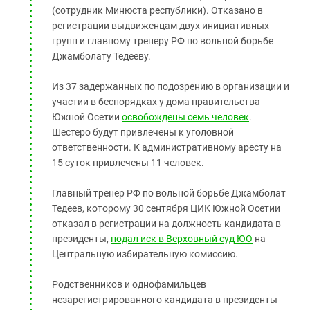
Южный Кавказ
(сотрудник Минюста республики). Отказано в
ЮФО
регистрации выдвиженцам двух инициативных
групп и главному тренеру РФ по вольной борьбе
Джамболату Тедееву.
Из 37 задержанных по подозрению в организации и
участии в беспорядках у дома правительства
Южной Осетии
освобождены семь человек
.
Шестеро будут привлечены к уголовной
ответственности. К административному аресту на
15 суток привлечены 11 человек.
Главный тренер РФ по вольной борьбе Джамболат
Тедеев, которому 30 сентября ЦИК Южной Осетии
отказал в регистрации на должность кандидата в
президенты,
подал иск в Верховный суд ЮО
на
Центральную избирательную комиссию.
Родственников и однофамильцев
незарегистрированного кандидата в президенты