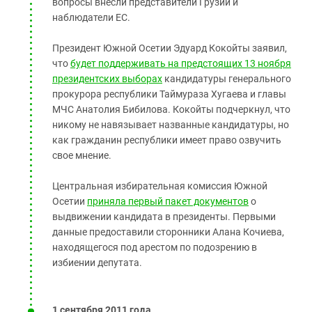
вопросы внесли представители Грузии и
наблюдатели ЕС.
Президент Южной Осетии Эдуард Кокойты заявил,
что
будет поддерживать на предстоящих 13 ноября
президентских выборах
кандидатуры генерального
прокурора республики Таймураза Хугаева и главы
МЧС Анатолия Бибилова. Кокойты подчеркнул, что
никому не навязывает названные кандидатуры, но
как гражданин республики имеет право озвучить
свое мнение.
Центральная избирательная комиссия Южной
Осетии
приняла первый пакет документов
о
выдвижении кандидата в президенты. Первыми
данные предоставили сторонники Алана Кочиева,
находящегося под арестом по подозрению в
избиении депутата.
1 сентября 2011 года