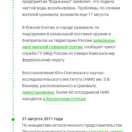
предприятие "Водоканал" заявляет, что подача
чистой воды возобновлена. Проблемы, по словам
жителей Цхинвала, возникли еще 17 августа.
В Южной Осетии, в городе Цхинвали, по
подозрению в незаконной поставке оружия и
боеприпасов на территорию России
задержаны
двое жителей Северной Осетии
, сообщает пресс-
служба ГУ МВД России по Северо-Кавказскому
федеральному округу.
Восстановление Юго-Осетинского научно-
исследовательского института (НИИ) им. З.В.
Ванеева, расположенного в Цхинвале,
приостановлено
. Более 60 сотрудников НИИ
находятся
в бессрочном отпуске
.
21 августа 2011 года
По инициативе югоосетинского представительства
"Россотрудничество" в Цхинвале
стартовала неделя