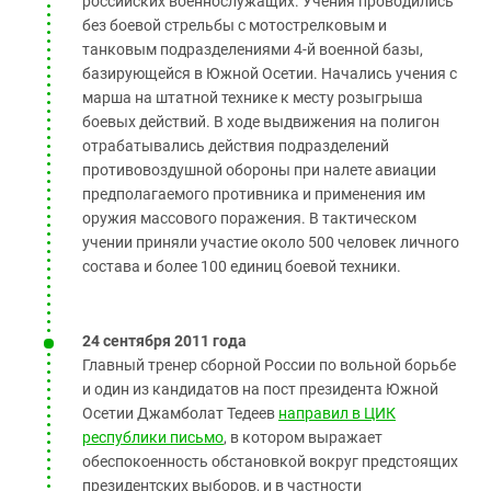
российских военнослужащих. Учения проводились
без боевой стрельбы с мотострелковым и
танковым подразделениями 4-й военной базы,
базирующейся в Южной Осетии. Начались учения с
марша на штатной технике к месту розыгрыша
боевых действий. В ходе выдвижения на полигон
отрабатывались действия подразделений
противовоздушной обороны при налете авиации
предполагаемого противника и применения им
оружия массового поражения. В тактическом
учении приняли участие около 500 человек личного
состава и более 100 единиц боевой техники.
24 сентября 2011 года
Главный тренер сборной России по вольной борьбе
и один из кандидатов на пост президента Южной
Осетии Джамболат Тедеев
направил в ЦИК
республики письмо
, в котором выражает
обеспокоенность обстановкой вокруг предстоящих
президентских выборов, и в частности