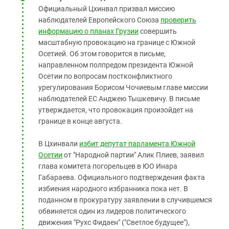
Официальный Цхинвал призвал миссию
наблюдателей Европейского Союза
проверить
информацию о планах Грузии
совершить
масштабную провокацию на границе с Южной
Осетией. Об этом говорится в письме,
направленном полпредом президента Южной
Осетии по вопросам постконфликтного
урегулирования Борисом Чочиевым главе миссии
наблюдателей ЕС Анджею Тышкевичу. В письме
утверждается, что провокация произойдет на
границе в конце августа.
В Цхинвали
избит депутат парламента Южной
Осетии
от "Народной партии" Алик Плиев, заявил
глава комитета погорельцев в ЮО Инара
Габараева. Официального подтверждения факта
избиения народного избранника пока нет. В
поданном в прокуратуру заявлении в случившемся
обвиняется один из лидеров политического
движения "Рухс Фидаен" ("Светлое будущее"),