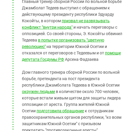
Главный тренер сборной России по вольной борьбе
Джамболат Тедеев выступил с обращением к
действующему президенту республики Эдуарду
Кокойты, в котором
призвал не развязывать
конфликт "внутри народа"
и начать переговоры с
оппозицией. Со своей стороны, Э. Кокойты обвинил
Тедеева
в попытке организовать "цветную
революцию"
на территории Южной Осетии и
отказался от переговоров с Тедеевым и от
помощи
депутата Госдумы РФ
Арсена Фадзаева
Дом главного тренера сборной России по вольной
борьбе, претендента на пост президента
республики Джамболата Тедеева в Южной Осетии
окружен людьми
в количестве около 700 человек,
которые встали живым щитом для защиты лидера
оппозиции от ареста. Группа жителей Южной
Осетии
подготовила обращение
к сотрудникам
правоохранительных органов республики, "ко всем
защитникам Южной Осетии" с призывом
прекратить "противозаконные аресты"