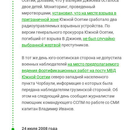
Осетии, добавив, что у Валерия Джиоева осталось
двое детей. Мониторинг, проведенный
миротворцами,
установил, что на месте взрыва в
приграничной зоне
Южной Осетии сработало два
радиоуправляемых взрывных устройства. По
версии генерального прокурора Южной Осетии,
погибший от взрыва В.Джиоев,
не был случайно
выбранной жертвой
преступников.
В тот же день юго-осетинская сторона не допустила
военных наблюдателей
на место предполагаемого
ведения фортификационных работ на посту МВД
Южной Осетии
северо-западней населенного
пункта Чорбаули, информация о которых была
передана наблюдателям грузинской стороной. Об
этом на следующий день сообщил журналистам
помощник командующего ССПМ по работе со СМИ
капитан Владимир Иванов.
24 июля 2008 года