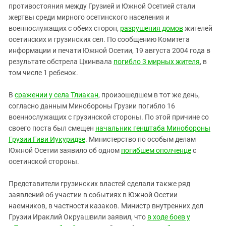
противостояния между Грузией и Южной Осетией стали
жертвы среди мирного осетинского населения и
военнослужащих с обеих сторон,
разрушения домов
жителей
осетинских и грузинских сел. По сообщению Комитета
информации и печати Южной Осетии, 19 августа 2004 года в
результате обстрела Цхинвала
погибло 3 мирных жителя
, в
том числе 1 ребенок.
В
сражении у села Тлиакан
, произошедшем в тот же день,
согласно данным Минобороны Грузии погибло 16
военнослужащих с грузинской стороны. По этой причине со
своего поста был смещен
начальник генштаба Минобороны
Грузии Гиви Иукуридзе
. Министерство по особым делам
Южной Осетии заявило об одном
погибшем ополченце
с
осетинской стороны.
Представители грузинских властей сделали также ряд
заявлений об участии в событиях в Южной Осетии
наемников, в частности казаков. Министр внутренних дел
Грузии Ираклий Окруашвили заявил, что
в ходе боев у