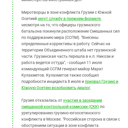
Миротворцы в зоне конфликта Грузии с Южной
Осетией
несут службу в прежнем формате
,
несмотря на то, что офицеры грузинского
батальона покинули расположение Смешанных сил
по поддержанию мира (ССПМ). "Внесены
определенные коррективы в работу. Сейчас на
территории Объединенного штаба нет грузинской
части. Грузинская часть перешла в н.п. Никози и
работа ведется оттуда", - сообщил 11 июля
командующий ССПМ генерал-майор Марат
Кулахметов. Кулахметов также сообщил
подробности инцидента 8 июля и
призвал Грузию и
Южную Осетию возобновить диалог
.
Грузия отказалась от
участия в заседании
смешанной контрольной комиссии (СКК)
по
урегулированию грузино-югоосетинского
конфликта в Москве. "Российская сторона в связи с
обострением ситуации в зоне конфликта