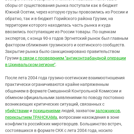
сборы от существования рынка поступали как в бюджет
Южной Осетии, через которую грузы провозились из России и
обратно, так и в бюджет Горийского района Грузии, на
территории которого находилась часть рынка и куда
ввозились поступающие из России товары. По оценкам
экспертов, с конца 90-х годов Эргнетский рынок был главным
фактором сближения грузинского и осетинского сообществ.
Закрытие рынка было санкционировано правительством
Грузии
в связи с проведением "антиконтрабандной операции
в Цхинвальском регионе"
.
После лета 2004 года грузино-осетинские взаимоотношения
практически ограничиваются крайне напряженным
общением в формате Смешанной Контрольной Комиссии и
обменом официальными заявлениями по поводу постоянно
возникающих критических ситуаций, связанных с
убийствами
и
похищениями
людей, захватом
заложников
,
перекрытием ТРАНСКАМа
, вопросами нахождения в зоне
конфликта российских миротворцев. Большинство встреч,
состоявшихся в формате СКК с лета 2004 года, носило