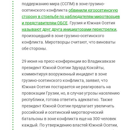
поддержанию мира (ССПМ) в зоне грузино-
осетинского конфликта
обвинили югоосетинскую
сторону в стрельбе по наблюдателям миротворцев
и представителям ОБСЕ
. Грузия и Южная Осетия
называют друг друга инициаторами перестрелки
,
произошедшей в зоне грузино-осетинского
конфликта. Миротворцы считают, что виноваты
обе стороны.
29 июня на пресс-конференции во Владикавказе
президент Южной Осетии Эдуард Кокойты,
комментируя вооруженный инцидент в зоне
грузино-осетинского конфликта, заявил, что
Южная Осетия постарается не реагировать на
провокации Грузии, но, в случае угрозы населению
республики, готова ответить адекватно. Также
президент Южной Осетии предлагает увеличить
российский и осетинский миротворческий
батальоны в зоне конфликта еще на 300 человек
каждый. По утверждению властей Южной Осетии,