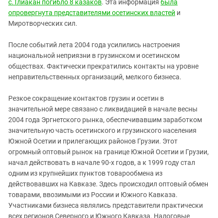
с.Тлиакан погибло 8 казаков
. Эта информация
была
опровергнута представителями осетинских властей
и
Миротворческих сил.
После событий лета 2004 года усилились настроения
национальной неприязни в грузинском и осетинском
обществах. Фактически прекратились контакты на уровне
неправительственных организаций, мелкого бизнеса.
Резкое сокращение контактов грузин и осетин в
значительной мере связано с ликвидацией в начале весны
2004 года Эргнетского рынка, обеспечивавшим заработком
значительную часть осетинского и грузинского населения
Южной Осетии и прилегающих районов Грузии. Этот
огромный оптовый рынок на границе Южной Осетии и Грузии,
начал действовать в начале 90-х годов, а к 1999 году стал
одним из крупнейших пунктов товарообмена из
действовавших на Кавказе. Здесь происходил оптовый обмен
товарами, ввозимыми из России и Южного Кавказа.
Участниками бизнеса являлись представители практически
всех регионов Северного и Южного Кавказа. Налоговые