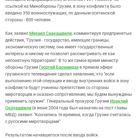
Южный Кавказ
ссылкой на Минобороны Грузии, в зону конфликта было
ЮФО
введено 350 военнослужащих, по данным осетинской
стороны - 800 человек.
Как заявил
Михаил Саакашвили
, комментируя предпринятые
действия, "Грузия - государство, имеющее границы,
экономическую систему, она имеет государственные
интересы и никому не позволит рассматривать ее как
непонятную территорию". В то же самое время министр
обороны Грузии
Георгий Барамидзе
в прямом эфире
грузинского телевидения сделал заявление, что "если
выполнению этой операции и вводу внутренних войск в зону
конфликта будут учинены препятствия со стороны
миротворцев и оказано сопротивление, мы будем вынуждены
применить оружие". Генеральный прокурор Грузии
Ираклий
Окруашвили
(в июне 2004 года был назначен на пост главы
МВД) заявил: "Кончились те времена, когда Грузия считалась
с русскими миротворцами".
Результатом начавшегося после ввода войск