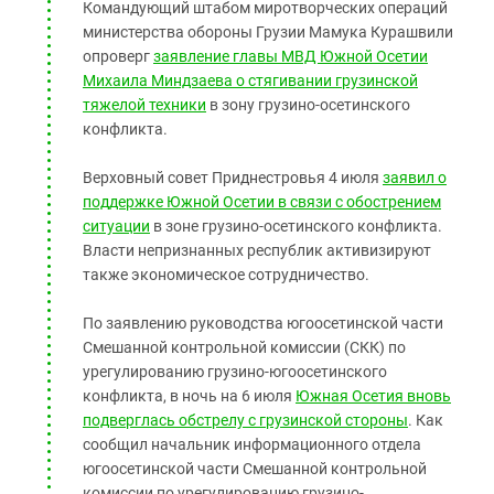
Командующий штабом миротворческих операций
министерства обороны Грузии Мамука Курашвили
опроверг
заявление главы МВД Южной Осетии
Михаила Миндзаева о стягивании грузинской
тяжелой техники
в зону грузино-осетинского
конфликта.
Верховный совет Приднестровья 4 июля
заявил о
поддержке Южной Осетии в связи с обострением
ситуации
в зоне грузино-осетинского конфликта.
Власти непризнанных республик активизируют
также экономическое сотрудничество.
По заявлению руководства югоосетинской части
Смешанной контрольной комиссии (СКК) по
урегулированию грузино-югоосетинского
конфликта, в ночь на 6 июля
Южная Осетия вновь
подверглась обстрелу с грузинской стороны
. Как
сообщил начальник информационного отдела
югоосетинской части Смешанной контрольной
комиссии по урегулированию грузино-