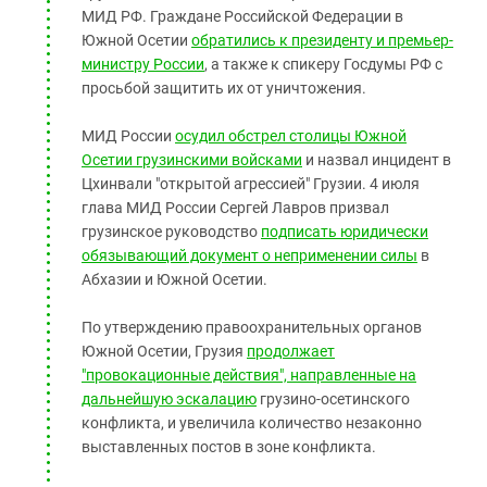
МИД РФ. Граждане Российской Федерации в
Южной Осетии
обратились к президенту и премьер-
министру России
, а также к спикеру Госдумы РФ с
просьбой защитить их от уничтожения.
МИД России
осудил обстрел столицы Южной
Осетии грузинскими войсками
и назвал инцидент в
Цхинвали "открытой агрессией" Грузии. 4 июля
глава МИД России Сергей Лавров призвал
грузинское руководство
подписать юридически
обязывающий документ о неприменении силы
в
Абхазии и Южной Осетии.
По утверждению правоохранительных органов
Южной Осетии, Грузия
продолжает
"провокационные действия", направленные на
дальнейшую эскалацию
грузино-осетинского
конфликта, и увеличила количество незаконно
выставленных постов в зоне конфликта.