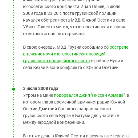
югоосетинского конфликта Инал Плиев, 5 июля
2008 года в 23.20 с поста грузинской полиции
начался обстрел поста МВД Южной Осетии в селе
Убиат. Плиев отметил, что югоосетинская сторона
ответный огонь не открывала.
В свою очередь, МВД Грузии сообщило об
обстреле
в течение ночи с югоосетинских позиций
грузинского полицейского поста
в районе Нули и
села Кехви в зоне конфликта с Южной Осетией.
3 июля 2008 года
Утром на мине
подорвался джип "Ниссан Армада"
, в
котором глава временной администрации Южной
Осетии Дмитрий Санакоев направлялся из
грузинского села Курта в Батуми для участия в
международной конференции.
В тот же день в Южной Осетии в результате теракта