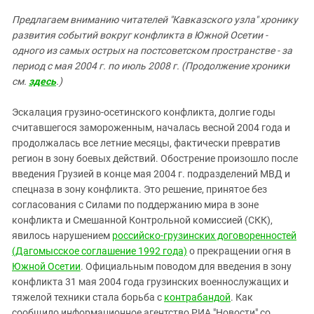
ЗАСТАВЛЯЕТ
Дагестан
Предлагаем вниманию читателей "Кавказского узла" хронику
КАВКАЗ ЗА ПАЛЕСТИНУ
Ингушетия
развития событий вокруг конфликта в Южной Осетии -
ИНАКОМЫСЛИЕ В ЧЕЧНЕ
одного из самых острых на постсоветском пространстве - за
Кабардино-Балкария
ПРЕСЛЕДОВАНИЕ АКТИВИСТОВ
период с мая 2004 г. по июль 2008 г. (Продолжение хроники
МОБИЛИЗАЦИЯ И ПРОТЕСТЫ
Калмыкия
см.
здесь
.)
Карачаево-Черкесия
Эскалация грузино-осетинского конфликта, долгие годы
Краснодарский край
считавшегося замороженным, началась весной 2004 года и
Нагорный Карабах
продолжалась все летние месяцы, фактически превратив
регион в зону боевых действий. Обострение произошло после
Российская Федерация
введения Грузией в конце мая 2004 г. подразделений МВД и
Ростовская область
спецназа в зону конфликта. Это решение, принятое без
согласования с Силами по поддержанию мира в зоне
Северная Осетия - Алания
конфликта и Смешанной Контрольной комиссией (СКК),
СКФО
явилось нарушением
российско-грузинских договоренностей
(Дагомысское соглашение 1992 года)
Ставропольский край
о прекращении огня в
Южной Осетии
. Официальным поводом для введения в зону
Чечня
конфликта 31 мая 2004 года грузинских военнослужащих и
Южная Осетия
тяжелой техники стала борьба с
контрабандой
. Как
сообщило информационное агентство РИА "Новости" со