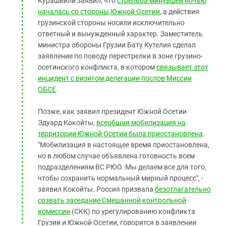
Курашвили заявил, что
стрельба минувшей ночью
началась со стороны Южной Осетии
, а действия
грузинской стороны носили исключительно
ответный и вынужденный характер. Заместитель
министра обороны Грузии Бату Кутелия сделал
заявление по поводу перестрелки в зоне грузино-
осетинского конфликта, в котором
связывает этот
инцидент с визитом делегации послов Миссии
ОБСЕ
.
Позже, как заявил президент Южной Осетии
Эдуард Кокойты,
всеобщая мобилизация на
территории Южной Осетии была приостановлена
.
"Мобилизация в настоящее время приостановлена,
но в любом случае объявлена готовность всем
подразделениям ВС РЮО. Мы делаем все для того,
чтобы сохранить нормальный мирный процесс", -
заявил Кокойты. Россия призвала
безотлагательно
созвать заседание Смешанной контрольной
комиссии
(СКК) по урегулированию конфликта
Грузии и Южной Осетии, говорится в заявлении