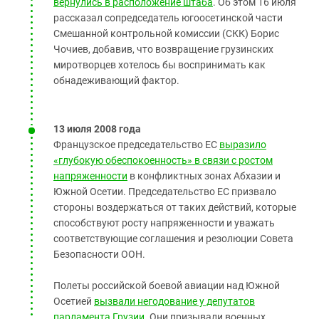
вернулись в расположение штаба
. Об этом 16 июля
рассказал сопредседатель югоосетинской части
Смешанной контрольной комиссии (СКК) Борис
Чочиев, добавив, что возвращение грузинских
миротворцев хотелось бы воспринимать как
обнадеживающий фактор.
13 июля 2008 года
Французское председательство ЕС
выразило
«глубокую обеспокоенность» в связи с ростом
напряженности
в конфликтных зонах Абхазии и
Южной Осетии. Председательство ЕС призвало
стороны воздержаться от таких действий, которые
способствуют росту напряженности и уважать
соответствующие соглашения и резолюции Совета
Безопасности ООН.
Полеты российской боевой авиации над Южной
Осетией
вызвали негодование у депутатов
парламента Грузии
. Они призывали военных