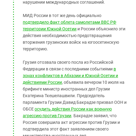
нарушении международных соглашений.
МИД России в тот же день официально
подтвердило факт облета самолетами ВВС РФ
территории Южной Осетии
и России объяснило эти
действия необходимостью предотвращения
вторжения грузинских войск на югоосетинскую
территорию.
Грузия отозвала своего посла из Российской
Федерации в связи с последними событиями
в
зонах конфликтов в Абхазии и Южной Осетии и
действиями России
, объявила вечером 10 июля на
брифинге министр иностранных дел Грузии
Екатерина Ткешелашвили. Председатель
парламента Грузии Давид Бакрадзе призвал ООН и
ОБСЕ
осудить действия России как военную
агрессию против Грузии
. Бакрадзе заявил, что
Россия совершила акт агрессии против Грузии и
подтвердила этот факт заявлением своего
министерства иностранных дел.