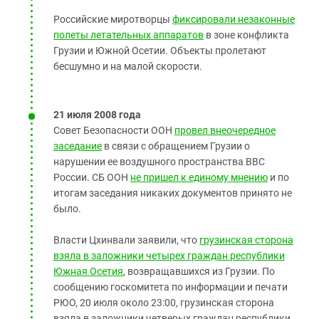
Российские миротворцы
фиксировали незаконные
полеты летательных аппаратов
в зоне конфликта
Грузии и Южной Осетии. Объекты пролетают
бесшумно и на малой скорости.
21 июля 2008 года
Совет Безопасности ООН
провел внеочередное
заседание
в связи с обращением Грузии о
нарушении ее воздушного пространства ВВС
России. СБ ООН
не пришел к единому мнению
и по
итогам заседания никаких документов принято не
было.
Власти Цхинвали заявили, что
грузинская сторона
взяла в заложники четырех граждан республики
Южная Осетия
, возвращавшихся из Грузии. По
сообщению госкомитета по информации и печати
РЮО, 20 июля около 23:00, грузинская сторона
взяла в заложники четверых граждан республики