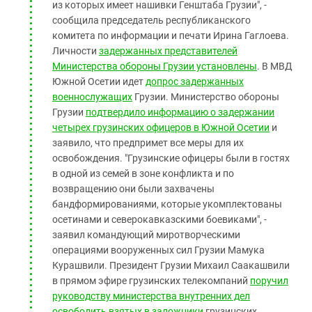
из которых имеет нашивки Генштаба Грузии", -
сообщила председатель республиканского
комитета по информации и печати Ирина Гаглоева.
Личности
задержанных представителей
Министерства обороны Грузии установлены
. В МВД
Южной Осетии идет
допрос задержанных
военнослужащих
Грузии. Министерство обороны
Грузии
подтвердило информацию о задержании
четырех грузинских офицеров в Южной Осетии
и
заявило, что предпримет все меры для их
освобождения. "Грузинские офицеры были в гостях
в одной из семей в зоне конфликта и по
возвращению они были захвачены
бандформированиями, которые укомплектованы
осетинами и северокавказскими боевиками", -
заявил командующий миротворческими
операциями вооруженных сил Грузии Мамука
Курашвили. Президент Грузии Михаил Саакашвили
в прямом эфире грузинских телекомпаний
поручил
руководству министерства внутренних дел
освободить взятых в заложники
грузинских