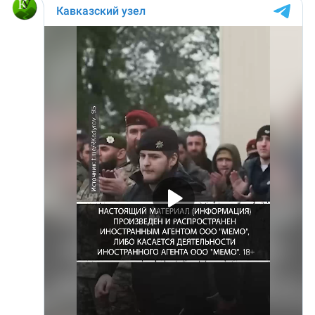
ЗАСТАВЛЯЕТ
Дагестан
КАВКАЗ ЗА ПАЛЕСТИНУ
Ингушетия
ИНАКОМЫСЛИЕ В ЧЕЧНЕ
Кабардино-Балкария
ПРЕСЛЕДОВАНИЕ АКТИВИСТОВ
МОБИЛИЗАЦИЯ И ПРОТЕСТЫ
Калмыкия
Карачаево-Черкесия
Краснодарский край
Нагорный Карабах
Российская Федерация
Ростовская область
Северная Осетия - Алания
СКФО
Ставропольский край
Чечня
Южная Осетия