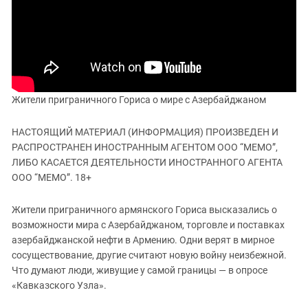
ЗАСТАВЛЯЕТ
Дагестан
КАВКАЗ ЗА ПАЛЕСТИНУ
Ингушетия
ИНАКОМЫСЛИЕ В ЧЕЧНЕ
Кабардино-Балкария
ПРЕСЛЕДОВАНИЕ АКТИВИСТОВ
МОБИЛИЗАЦИЯ И ПРОТЕСТЫ
Калмыкия
Карачаево-Черкесия
Жители приграничного Гориса о мире с Азербайджаном
Краснодарский край
НАСТОЯЩИЙ МАТЕРИАЛ (ИНФОРМАЦИЯ) ПРОИЗВЕДЕН И
Нагорный Карабах
РАСПРОСТРАНЕН ИНОСТРАННЫМ АГЕНТОМ ООО “МЕМО”,
Российская Федерация
ЛИБО КАСАЕТСЯ ДЕЯТЕЛЬНОСТИ ИНОСТРАННОГО АГЕНТА
ООО “МЕМО”. 18+
Ростовская область
Северная Осетия - Алания
Жители приграничного армянского Гориса высказались о
возможности мира с Азербайджаном, торговле и поставках
СКФО
азербайджанской нефти в Армению. Одни верят в мирное
Ставропольский край
сосуществование, другие считают новую войну неизбежной.
Чечня
Что думают люди, живущие у самой границы — в опросе
«Кавказского Узла».
Южная Осетия