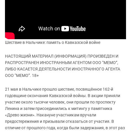
ЗАСТАВЛЯЕТ
Дагестан
КАВКАЗ ЗА ПАЛЕСТИНУ
Ингушетия
ИНАКОМЫСЛИЕ В ЧЕЧНЕ
Кабардино-Балкария
ПРЕСЛЕДОВАНИЕ АКТИВИСТОВ
МОБИЛИЗАЦИЯ И ПРОТЕСТЫ
Калмыкия
Карачаево-Черкесия
Шествие в Нальчике: память о Кавказской войне
Краснодарский край
НАСТОЯЩИЙ МАТЕРИАЛ (ИНФОРМАЦИЯ) ПРОИЗВЕДЕН И
Нагорный Карабах
РАСПРОСТРАНЕН ИНОСТРАННЫМ АГЕНТОМ ООО “МЕМО”,
Российская Федерация
ЛИБО КАСАЕТСЯ ДЕЯТЕЛЬНОСТИ ИНОСТРАННОГО АГЕНТА
ООО “МЕМО”. 18+
Ростовская область
Северная Осетия - Алания
21 мая в Нальчике прошло шествие, посвящённое 162-й
годовщине окончания Кавказской войны. В акции приняли
СКФО
участие около тысячи человек, они прошли по проспекту
Ставропольский край
Ленина и затем присоединились к митингу у памятника
Чечня
«Древо жизни». Накануне участникам вручали
предостережения и призывали отказаться от участия. В
Южная Осетия
отличие от прошлого года, когда были задержания, в этот раз