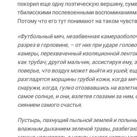
покорил еще одну поэтическую вершину, суме
тбилисскими послевоенными воспоминаниями.
Потому что его тут понимают на таком чувст
«Футбольный мяч, незабвенная камераоболоч
разрез в горловине, – от них при ударе голов
камеры, перехваченный изоляционной лентой,
как трубач; другой мальчик, ассистируя ему
поверье, что воздух может выйти из ушей; е
разгладятся морщины грубой кожи, когда мя
снаружи, когда, гулко отозвавшись на взлетн
самое солнце, и они, взлетев глазами за ним
сиянием самого счастья.
Пустырь, пахнущий пыльной землей и полынь
влажным дыханием зеленой травы, разбегаю