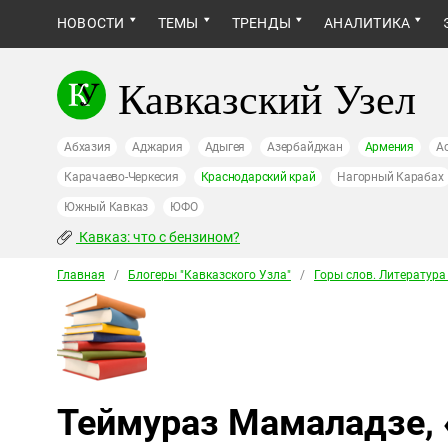
НОВОСТИ
ТЕМЫ
ТРЕНДЫ
АНАЛИТИКА
Кавказский Узел
Абхазия
Аджария
Адыгея
Азербайджан
Армения
А
Карачаево-Черкесия
Краснодарский край
Нагорный Карабах
Южный Кавказ
ЮФО
Кавказ: что с бензином?
Главная
/
Блогеры "Кавказского Узла"
/
Горы слов. Литература
Теймураз Мамаладзе, 