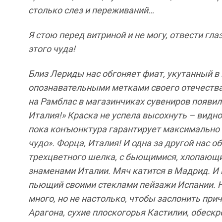
столько слез и переживаний…
Я стою перед витриной и не могу, отвести гла
этого чуда!
Близ Лериды нас обгоняет фиат, укутанный в
опознавательными метками своего отечества.
на Рамблас в магазинчиках сувениров появил
Италия!» Краска не успела высохнуть – видно
пока конъюнктура гарантирует максимально 
чудо». Форца, Италия! И одна за другой нас 
трехцветного шелка, с бьющимися, хлопающ
знаменами Италии. Мяч катится в Мадрид. И 
пьющий своими стеклами пейзажи Испании. Н
много, но не настолько, чтобы заслонить п
Арагона, сухие плоскогорья Кастилии, обеск