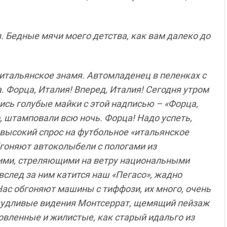
з. Бедные мячи моего детства, как вам далеко до
 итальянское знамя. Автомладенец в пеленках с
 Форца, Италия! Вперед, Италия! Сегодня утром
ись голубые майки с этой надписью – «Форца,
, штамповали всю ночь. Форца! Надо успеть,
высокий спрос на футбольное «итальянское
обгоняют автоколыбели с пологами из
ими, стреляющими на ветру национальными
вслед за ним катится наш «Пегасо», жадно
ас обгоняют машины с тиффози, их много, очень
ричудливые видения Монтсеррат, щемящий пейзаж
ровленные и жилистые, как старый идальго из