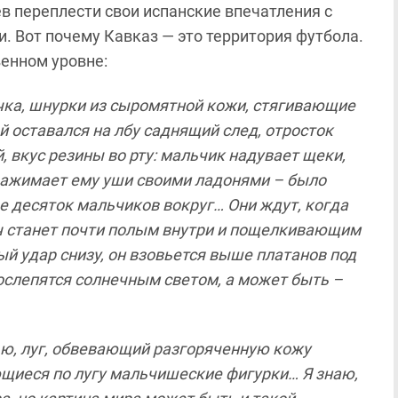
в переплести свои испанские впечатления с
 Вот почему Кавказ — это территория футбола.
венном уровне:
ка, шнурки из сыромятной кожи, стягивающие
ой оставался на лбу саднящий след, отросток
 вкус резины во рту: мальчик надувает щеки,
, зажимает ему уши своими ладонями – было
ще десяток мальчиков вокруг… Они ждут, когда
ч станет почти полым внутри и пощелкивающим
ый удар снизу, он взовьется выше платанов под
, ослепятся солнечным светом, а может быть –
ю, луг, обвевающий разгоряченную кожу
щиеся по лугу мальчишеские фигурки… Я знаю,