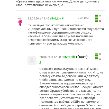
образовании удерживается ножами. Другое дело, почему
столь естественное не очевидно.
0
Оценить:
28.05.26 в 11:46
elliot_toy
#
0
существует. только это исключительно
индивидуальный путь. все, что касается государства
и его функционирования исключает отказ от
насилия. в большинстве случаев насилие не
является необходимым, но возможность его
применения всегда подразумевается.
0
(Гость)
Оценить:
28.05.26 в 12:30
Дмитрий1
0
#
Согласен, индивидуально каждый может
отказаться от применения насилия. И то, не
потому, что кто-то добренький, а для того,
чтобы взять все, сделав по другому.
В моем же посте подразумевался путь
определенного сообщества. Воскрешали же
вождя. Орудие убийства- это как раз то, что
символизирует власть в целом. Абсурдно
предполагать, что это не так. Попробуй
порулить где-нибудь, в США, например, в
самой якобы свободной стране. Я бы и сам
не прочь управлять там. Но, не надо питать