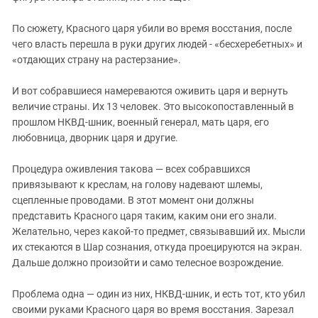
По сюжету, Красного царя убили во время восстания, после
чего власть перешла в руки других людей - «бесхеребетных» и
«отдающих страну на растерзание».
И вот собравшиеся намереваются оживить царя и вернуть
величие страны. Их 13 человек. Это высокопоставленный в
прошлом НКВД-шник, военный генерал, мать царя, его
любовница, дворник царя и другие.
Процедура оживления такова — всех собравшихся
привязывают к креслам, на голову надевают шлемы,
сцепленные проводами. В этот момент они должны
представить Красного царя таким, каким они его знали.
Желательно, через какой-то предмет, связывавший их. Мысли
их стекаются в Шар сознания, откуда проецируются на экран.
Дальше должно произойти и само телесное возрождение.
Проблема одна — один из них, НКВД-шник, и есть тот, кто убил
своими руками Красного царя во время восстания. Зарезал