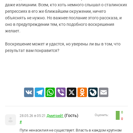
даже излишним. Всем, кто хоть немного слышал о сталинских
репрессиях в его же ближайшем окружении, ничего
объяснять не нужно. Но
важнее
послание этого рассказа,
и
оно
в предупреждении тем, кто подобного воскрешения
желает.
Воскрешение может и удастся, но
уверены ли вы в том, что
результат вам понравится?
VK
Telegram
WhatsApp
Viber
X
Odnoklassniki
LiveJournal
Email
0
(Гость)
Оценить:
28.05.26 в 05:21
Дмитрий1
0
#
Пути ненасилия не существует. Власть в каждом крупном