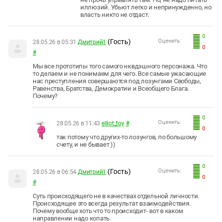
иллюзий. Убьют легко и непринужденно, но
власть никто не отдаст.
0
(Гость)
Оценить:
28.05.26 в 05:31
Дмитрий1
0
#
Мы все прототипы того самого нквдэшного персонажа. Что
то делаем и не понимаем для чего. Все самые ужасающие
нас преступления совершаются под лозунгами Свободы,
Равенства, Братства, Демократии и Всеобщего Блага.
Почему?
0
Оценить:
28.05.26 в 11:43
elliot_toy
#
0
так потому что других-то лозунгов, по большому
счету, и не бывает ))
0
(Гость)
Оценить:
28.05.26 в 06:54
Дмитрий1
0
#
Суть происходящего не в качествах отдельной личности.
Происходящее это всегда результат взаимодействия.
Почему вообще хоть что то происходит- вот в каком
направлении надо копать.