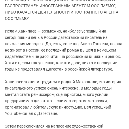
ЗАСТАВЛЯЕТ
Дагестан
РАСПРОСТРАНЕН ИНОСТРАННЫМ АГЕНТОМ ООО “МЕМО”,
КАВКАЗ ЗА ПАЛЕСТИНУ
ЛИБО КАСАЕТСЯ ДЕЯТЕЛЬНОСТИ ИНОСТРАННОГО АГЕНТА
Ингушетия
ИНАКОМЫСЛИЕ В ЧЕЧНЕ
ООО “МЕМО”.
Кабардино-Балкария
ПРЕСЛЕДОВАНИЕ АКТИВИСТОВ
МОБИЛИЗАЦИЯ И ПРОТЕСТЫ
Ислам Ханипаев — возможно, наиболее успешный на
Калмыкия
сегодняшний день в России дагестанский писатель из
Карачаево-Черкесия
поколения молодых. Да, есть, конечно, Алиса Ганиева, но она
Краснодарский край
не живет в России, ее последний роман вышел в немецком
издательстве и не рассчитан на российский книжный рынок.
Нагорный Карабах
Хотя в целом так успешно, как эти двое, никто в последние
Российская Федерация
годы не представлял Дагестан в российской литературе.
Ростовская область
Ханипаев живет и трудится в родной Махачкале, его история
Северная Осетия - Алания
писательского успеха очень интересна. В молодые годы
СКФО
мечтал стать режиссером, сценаристом, много усилий
предпринимал для этого — снимал короткометражки,
Ставропольский край
организовал любительскую киностудию. Вел успешный
Чечня
YouTube‑канал о Дагестане.
Южная Осетия
Затем переключился на написание художественной