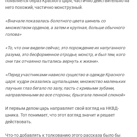
появляется образ Красного царя, частично действительно на
него похожий, частично монструзный.
«Вначале показалась болотного цвета шинель со
множеством орденов, а затем и крупная, больше обычного
голова»
«То, что они видели сейчас, это порождение их напуганного
разума, это бесформенное отродье, монстр, и был тем, кого
они так отчаянно пытались вернуть к жизни».
«Перед участниками нависло существо в одежде Красного
царя: кудри оказались щупальцами, множество маленьких
паучьих глаз бегало по залу, пасть с кривыми зубами,
направленными во все стороны, брызгала пенной слюной»
И первым делом царь направляет свой взгляд на НКВД-
шника. Тот понимает, что этот взгляд значит и решает
действовать.
Ч
то-то добавлять к толкованию этого рассказа было бы