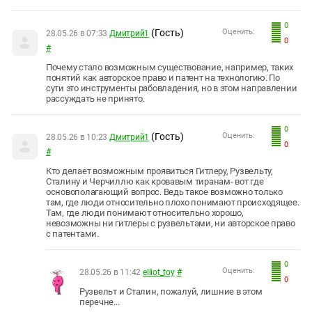
0
(Гость)
Оценить:
28.05.26 в 07:33
Дмитрий1
0
#
Почему стало возможным существование, например, таких
понятий как авторское право и патент на технологию. По
сути это инструменты рабовладения, но в этом направлении
рассуждать не принято.
0
(Гость)
Оценить:
28.05.26 в 10:23
Дмитрий1
0
#
Кто делает возможным проявиться Гитлеру, Рузвельту,
Сталину и Черчиллю как кровавым тиранам- вот где
основополагающий вопрос. Ведь такое возможно только
там, где люди относительно плохо понимают происходящее.
Там, где люди понимают относительно хорошо,
невозможны ни гитлеры с рузвельтами, ни авторское право
с патентами.
0
Оценить:
28.05.26 в 11:42
elliot_toy
#
0
Рузвельт и Сталин, пожалуй, лишние в этом
перечне...