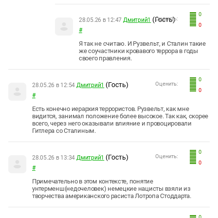
0
(Гость)
Оценить:
28.05.26 в 12:47
Дмитрий1
0
#
Я так не считаю. И Рузвельт, и Сталин такие
же соучастники кровавого террора в годы
своего правления.
0
(Гость)
Оценить:
28.05.26 в 12:54
Дмитрий1
0
#
Есть конечно иерархия террористов. Рузвельт, как мне
видится, занимал положение более высокое. Так как, скорее
всего, через него оказывали влияние и провоцировали
Гитлера со Сталиным.
0
(Гость)
Оценить:
28.05.26 в 13:34
Дмитрий1
0
#
Примечательно в этом контексте, понятие
унтерменш(недочеловек) немецкие нацисты взяли из
творчества американского расиста Лотропа Стоддарта.
0