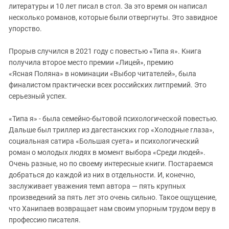
Южный Кавказ
литературы и 10 лет писал в стол. За это время он написал
несколько романов, которые были отвергнуты. Это завидное
ЮФО
упорство.
Прорыв случился в 2021 году с повестью «Типа я». Книга
получила второе место премии «Лицей», премию
«Ясная Поляна» в номинации «Выбор читателей», была
финалистом практически всех российских литпремий. Это
серьезный успех.
«Типа я» - была семейно-бытовой психологической повестью.
Дальше был триллер из дагестанских гор «Холодные глаза»,
социальная сатира «Большая суета» и психологический
роман о молодых людях в момент выбора «Среди людей».
Очень разные, но по своему интересные книги. Постараемся
добраться до каждой из них в отдельности. И, конечно,
заслуживает уважения темп автора — пять крупных
произведений за пять лет это очень сильно. Такое ощущение,
что Ханипаев возвращает нам своим упорным трудом веру в
профессию писателя.