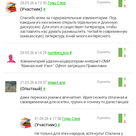
Оценить:
28.05.26 в 12:35
Горы Слов
0
(Участник)
#
Спасибо всем за содержательные комментарии. Под
каждым из них можно открыть отдельную и длинную
дискуссию. Для этого и существует литература, чтобы
заставлять нас думать размышлять. Читайте современную
(кавказскую) литературу, в ней много интересного.
0
Оценить:
28.05.26 в 14:29
numbers_kris
#
0
Комментарий удален модератором интернет-СМИ
"Кавказский Узел". Офтоп запрещен Правилами.
0
Оценить:
31.05.26 в 20:57
кямал али
0
(Опытный)
#
даже пересказ романа впечатлил. Идея сюжета отличная и
своевременная для осетин, грузин и почему-то дагестанцев
0
Оценить:
01.06.26 в 17:58
Горы Слов
0
(Участник)
#
Не только для этих народов, хотя культ Сталина у