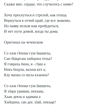
Скажи мне, сердце, что случилось с нами?
Хочу проснуться и стрелой, как птица,
Вернуться в отчий край, где все знакомо,
Но наяву нельзя нам пробудиться,
И нет пути домой, когда ты дома.
Оригинал на чеченском
Со хаза гIенаш гуш Iашшехь,
Сан бIаьргаш хийцина техьа?
Я говрахь бина, я - гIаш а
Некъ боцуш, валаза кех а,
Кху махка со муха кхаьчна?
Со хаза гIенаш гуш Iашшехь,
Я хIара урамаш, некъаш,
Хьан девза и адамаш а
Хийцина, сан дог, хIай, пекъар?