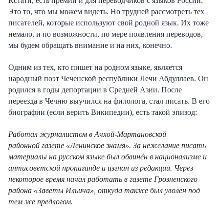
Кстати, есть премии и для переводчиков с языков России.
Э
то то, что мы можем видеть. Но
трудней рассмотреть тех
писател
ей
, которые используют свой родной язык.
Их тоже
немало, и по возможности, по мере появления переводов,
мы будем обращать внимание и на них, конечно.
Одним из тех, кто пишет на родном языке, является
народный поэт Чеченской республики Лечи Абдуллаев. Он
родился в годы депортации в Средней Азии. После
переезда в Чечню выучился на филолога, стал писать. В его
биографии (если верить Википедии), есть такой эпизод:
Работал
журналистом
в Ачхой-Мартановской
районной
газете «Ленинское знамя». За нежелание писать
материалы на русском языке был обвинён
в национализме и
антисоветской пропаганде и
изгнан из редакции. Через
некоторое время начал работать в газете
Грозненского
района
«Заветы Ильича», откуда также был уволен под
тем же предлогом.