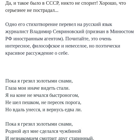
Да, и такое было в СССР, никто не спорит!
Хорошо, что
серьезнее не пострадал...
О
дно его стихотворение перевел на русский язык
журналист Владимир Севриновский (признан в Минюстом
РФ иностранным агентом). Почитайте, это очень
интересное,
философское и невеселое,
но
поэтически
красивое
рассуждение о себе.
Пока я грезил золотыми снами,
Глаза мои иначе видеть стали.
Я на коне не мчался быстроногом,
Не шел пешком, не пересек порога,
Но вдаль унесся, и вернусь едва ли.
Пока я грезил золотыми снами,
Родной аул мне сделался чужбиной
И незнакомцем смотрит друг старинный.