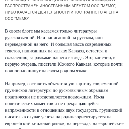
ЗАСТАВЛЯЕТ
Дагестан
РАСПРОСТРАНЕН ИНОСТРАННЫМ АГЕНТОМ ООО “МЕМО”,
КАВКАЗ ЗА ПАЛЕСТИНУ
ЛИБО КАСАЕТСЯ ДЕЯТЕЛЬНОСТИ ИНОСТРАННОГО АГЕНТА
Ингушетия
ИНАКОМЫСЛИЕ В ЧЕЧНЕ
ООО “МЕМО”.
Кабардино-Балкария
ПРЕСЛЕДОВАНИЕ АКТИВИСТОВ
МОБИЛИЗАЦИЯ И ПРОТЕСТЫ
В своем блоге мы касаемся только литературы
Калмыкия
русскоязычной. Или написанной на русском, или
Карачаево-Черкесия
переведенной на него. И большая масса современных
Краснодарский край
текстов, написанных на языках Кавказа, остается, к
сожалению, за рамками нашего взгляда.
Это, конечно, в
Нагорный Карабах
первую очередь, писатели Южного Кавказа, которые почти
Российская Федерация
полностью пишут на своем родном языке.
Ростовская область
Например, составить объективную картину современной
Северная Осетия - Алания
грузинской литературы по рускоязычным обрывкам
СКФО
практически не представляется возможным. Из-за
Ставропольский край
политических моментов и не прекращающейся
напряженност
и
в отношен
и
ях д
в
ух государств, грузинский
Чечня
писатель в случае успеха на родине ориентируется на
Южная Осетия
европейский книжный рынок, на переводы на европейские