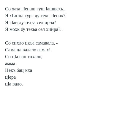
Со хаза гIенаш гуш Iашшехь...
Я хIинца гург ду техь гIенах?
Я гIан ду техьа сел ирча?
Я мохк бу техьа сел хийра?..
Со сихло цкъа самавала, -
Сама ца валало самах!
Со цIа ван тохало,
амма
Некъ бац-кха
цIера
цIа вало.