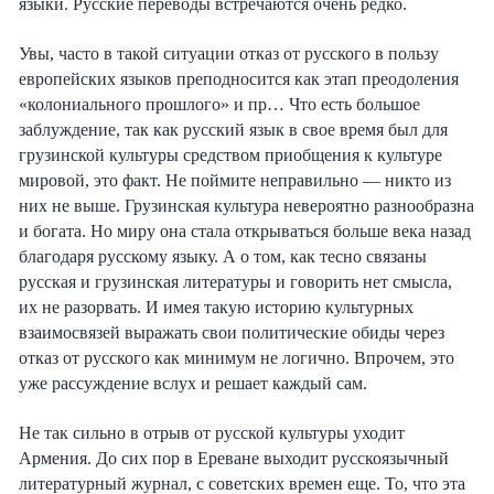
языки.
Южный Кавказ
Русские переводы встречаются очень редко
.
ЮФО
Увы, часто в такой ситуации отказ от русского в пользу
европейских языков преподносится
как
этап преодоления
«колониального прошлого» и пр… Что есть большое
заблуждение, так как
русский язык в свое время был для
грузинской культуры
средством приобщения к культуре
мировой
, это факт.
Не поймите неправильно — никто из
них не выше. Грузинская культура невероятно разнообразна
и богата. Но миру она стала открываться больше века назад
благодаря русскому языку.
А о том, как тесно связаны
русская и грузинская литературы и говорить нет смысла,
их не разорвать. И имея такую историю культурных
взаимосвязей
выражать свои
политические
обиды через
отказ от русского как минимум не логично.
Впрочем, это
уже рассуждение вслух и решает каждый сам.
Не так сильно в отрыв от русской культуры уходит
Армения. До сих пор в Ереване выходит русскоязычный
литературный журнал, с советских времен еще. То, что эта