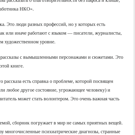
обы рассказать о благотворительности без пафоса и клише,
работника НКО».
ика. Это люди разных профессий, но
у которых есть
так или иначе работают с языком —
писатели, журналисты,
м художественном уровне.
ые рассказы с вымышленными персонажами и сюжетами. Это
этой книге.
о рассказа есть справка о проблеме, которой посвящен
 или любое другое состояние, угрожающее человеку) и
 читатель может стать волонтером. Это очень важная часть
темой, сборник
погружает в мир не самых
приятн
ых вещей
.
зу многочисленные психиатрические диагнозы, странные