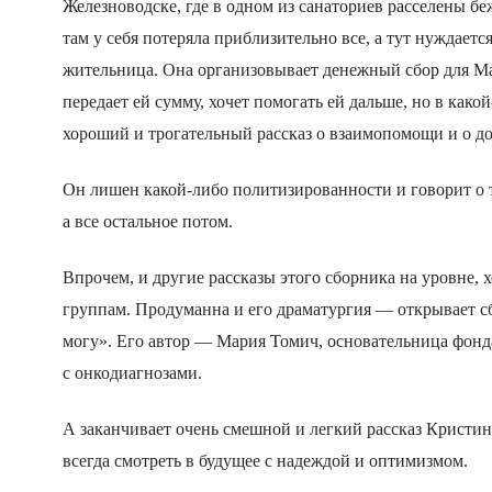
Железноводске, где в одном из санаториев расселены бе
там
у себя
потеряла приблизительно все, а тут нуждаетс
жительница. Она организовывает денежный сбор для Ма
передает ей сумму, хочет помо
гать ей дальше
, но в како
хороший и трогательный рассказ о взаимопомощи и о д
Он лишен какой-либо политизированности и говорит о то
а все остальное потом.
Впрочем, и другие рассказы
этого сборника на уровне,
группам. Продуманна и его драматургия — открывает с
могу». Его автор — Мария Томич, основательница фонд
с онкодиагнозами.
А
заканчивает
очень смешной и легкий рассказ Кристи
всегда смотреть в будущее с надеждой и оптимизмом.