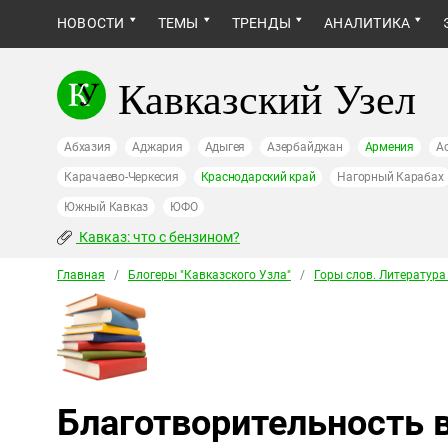
НОВОСТИ
ТЕМЫ
ТРЕНДЫ
АНАЛИТИКА
Кавказский Узел
Абхазия
Аджария
Адыгея
Азербайджан
Армения
А
Карачаево-Черкесия
Краснодарский край
Нагорный Карабах
Южный Кавказ
ЮФО
Кавказ: что с бензином?
Главная
/
Блогеры "Кавказского Узла"
/
Горы слов. Литература
Благотворительность в