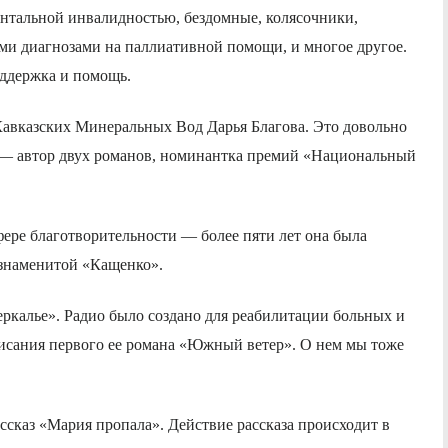
ентальной инвалидностью, бездомные,
колясочники,
ми диагнозами на паллиативной помощи, и многое другое.
оддержка и помощь.
Кавказских
М
инеральных
В
од Дарья Благова. Это довольно
 — автор двух романов,
номинантка премий «Национальный
фере благотворительности — более пяти лет она была
знам
е
нитой «Кащенко».
еркалье». Радио было создано для реабилитации больных и
исания первого ее романа «Южный ветер». О нем мы тоже
ссказ «Мария пропала». Действие рассказа происходит в