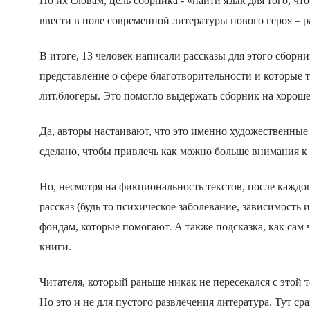
По их словам, цель сборника - «
найти язык для того, чт
ввести в поле современной литературы нового героя – 
В итоге, 13 человек написали рассказы для этого сборн
представление о сфере благотворительности
и которые 
лит.блогеры
. Это помогло выдержать сборник на
хороше
Да, авторы настаивают, что это именно художественн
сделано, чтобы привлечь как можно больше внимания к 
Но, несмотря на фикциональность текстов, после каждог
рассказ (будь то психическое заболевание, зависимость
фондам, которые помогают. А также
подсказка
, как сам
книги.
Читател
я
, который раньше никак не пересекался с этой 
Но это и не для пустого развлечения литература.
Тут
сра