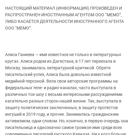
ЗАСТАВЛЯЕТ
Дагестан
НАСТОЯЩИЙ МАТЕРИАЛ (ИНФОРМАЦИЯ) ПРОИЗВЕДЕН И
КАВКАЗ ЗА ПАЛЕСТИНУ
Ингушетия
РАСПРОСТРАНЕН ИНОСТРАННЫМ АГЕНТОМ ООО “МЕМО”,
ИНАКОМЫСЛИЕ В ЧЕЧНЕ
ЛИБО КАСАЕТСЯ ДЕЯТЕЛЬНОСТИ ИНОСТРАННОГО АГЕНТА
Кабардино-Балкария
ПРЕСЛЕДОВАНИЕ АКТИВИСТОВ
ООО “МЕМО”.
МОБИЛИЗАЦИЯ И ПРОТЕСТЫ
Калмыкия
Карачаево-Черкесия
Краснодарский край
Алиса Ганиева — имя известное не только в литературных
кругах. Алиса родом из Дагестана, в 17 лет переехала в
Нагорный Карабах
Москву, занималась литературной критикой. Обретя
Российская Федерация
писательский успех, Алиса была довольно известной
Ростовская область
медийной персоной. Вела свои авторские программы на
федеральных теле- и радио-каналах, часто выступала в
Северная Осетия - Алания
различных ток-шоу с весьма интересными рассуждениями
СКФО
касательно разных сторон нашей жизни. Так, выступала в
защиту политических заключенных, в защиту протестов
Ставропольский край
ингушей в 2019 году, и прочее. Занималась гражданским
Чечня
активизмом, одни словом. Но, конечно, в первую очередь она
Южная Осетия
писательница и однозначно самое громкое имя среди всех
современных писателей русского Кавказа. Ни у кого больше