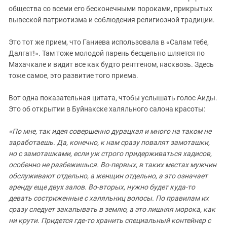
общества со всеми его бесконечными пороками, прикрытых
вывеской патриотизма и соблюдения религиозной традиции.
Это тот же прием, что Ганиева использовала в «Салам тебе,
Далгат!». Там тоже молодой парень бесцельно шляется по
Махачкале и видит все как будто рентгеном, насквозь. Здесь
тоже самое, это развитие того приема.
Вот одна показательная цитата, чтобы услышать голос Аиды.
Это об открытии в Буйнакске халяльного салона красоты:
«По мне, так идея совершенно дурацкая и много на таком не
заработаешь. Да, конечно, к нам сразу повалят замоташки,
но с замоташками, если уж строго придерживаться хадисов,
особенно не разбежишься. Во-первых, в таких местах мужчин
обслуживают отдельно, а женщин отдельно, а это означает
аренду еще двух залов. Во-вторых, нужно будет куда-то
девать состриженные с халяльниц волосы. По правилам их
сразу следует закапывать в землю, а это лишняя морока, как
ни крути. Придется где-то хранить специальный контейнер с