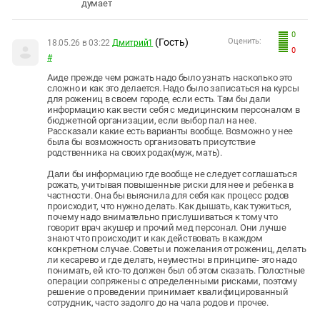
думает
0
(Гость)
Оценить:
18.05.26 в 03:22
Дмитрий1
0
#
Аиде прежде чем рожать надо было узнать насколько это
сложно и как это делается. Надо было записаться на курсы
для рожениц в своем городе, если есть. Там бы дали
информацию как вести себя с медицинским персоналом в
бюджетной организации, если выбор пал на нее.
Рассказали какие есть варианты вообще. Возможно у нее
была бы возможность организовать присутствие
родственника на своих родах(муж, мать).
Дали бы информацию где вообще не следует соглашаться
рожать, учитывая повышенные риски для нее и ребенка в
частности. Она бы выяснила для себя как процесс родов
происходит, что нужно делать. Как дышать, как тужиться,
почему надо внимательно прислушиваться к тому что
говорит врач акушер и прочий мед персонал. Они лучше
знают что происходит и как действовать в каждом
конкретном случае. Советы и пожелания от рожениц, делать
ли кесарево и где делать, неуместны в принципе- это надо
понимать, ей кто-то должен был об этом сказать. Полостные
операции сопряжены с определенными рисками, поэтому
решение о проведении принимает квалифицированный
сотрудник, часто задолго до на чала родов и прочее.