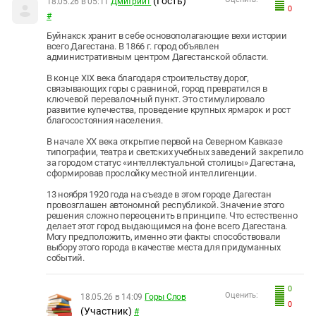
(Гость)
18.05.26 в 05:11
Дмитрий1
0
#
Буйнакск хранит в себе основополагающие вехи истории
всего Дагестана. В 1866 г. город объявлен
административным центром Дагестанской области.
В конце XIX века благодаря строительству дорог,
связывающих горы с равниной, город превратился в
ключевой перевалочный пункт. Это стимулировало
развитие купечества, проведение крупных ярмарок и рост
благосостояния населения.
В начале XX века открытие первой на Северном Кавказе
типографии, театра и светских учебных заведений закрепило
за городом статус «интеллектуальной столицы» Дагестана,
сформировав прослойку местной интеллигенции.
13 ноября 1920 года на съезде в этом городе Дагестан
провозглашен автономной республикой. Значение этого
решения сложно переоценить в принципе. Что естественно
делает этот город выдающимся на фоне всего Дагестана.
Могу предположить, именно эти факты способствовали
выбору этого города в качестве места для придуманных
событий.
0
Оценить:
18.05.26 в 14:09
Горы Слов
0
(Участник)
#