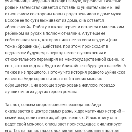
учительница, неудачно выходит замуж, переносит тяжелые
роды и затем сталкивается с тотально унизительным к ней
отношением со стороны новых родственников в доме мужа.
Вскоре ее по сути выживают из дома, она остается
«брошенкой». Работу в школе теряет и остается с маленьким
ребенком на руках в полном отчаянии. А тут еще ее
собственная мать, которая пилит ее за свои неудачи (она
тоже «брошенка»). Действие, при этом, происходит в
недалеком будущем, в период некоего успокоения и
относительного перемирия на межгосударственной сцене. То
есть, это взгляд как будто из ближайшего будущего на себя. А
также и из прошлого. Потому что история родного Буйнакска
известна Аиде хорошо и она к ней в своих мыслях
обращается. Она вообще эрудирована неплохо, гораздо
лучших многих других героев романа.
Так вот, совсем скоро и совсем неожиданно Аида
оказывается в центре самых разных драматичных историй —
семейных, политических, общественных. И всю книгу она
ведет свой монолог, описывает происходящее, анализирует
его. Так на наших глазах возникает многослойный портрет