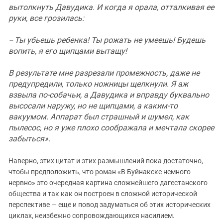
вытолкнуть Давудика. И когда я орала, отталкивая ее
руки, все грозилась:
Ты убьешь ребенка! Ты рожать не умеешь! Будешь
–
вопить, я его щипцами вытащу!
В результате мне разрезали промежность, даже не
предупредили, только ножницы щелкнули. Я аж
взвыла по-собачьи, а Давудика и вправду буквально
высосали наружу, но не щипцами, а каким-то
вакуумом. Аппарат был страшный и шумел, как
пылесос, но я уже плохо соображала и мечтала скорее
забыться».
Наверно, этих цитат и этих размышлений пока достаточно,
чтобы предположить, что роман «В Буйнакске немного
нервно» это очередная картина сложнейшего дагестанского
общества и так как он построен в сложной исторической
перспективе — еще и повод задуматься об этих исторических
циклах, неизбежно сопровождающихся насилием.