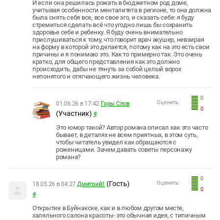
И если она решилась рожать в бюджетном род доме,
учитывая особенности менталитета в регионе, то она должна
была снять себя все, все свое эго, и сказать себе: я буду
стремиться сделать всё что угодно лишь бы сохранить
здоровье себе и ребенку. Я буду очень внимательно
прислушиваться к тому, что говорит врач акушер, невзирая
на форму в которой это делается, потому как на это есть свои
причины и я понимаю это. Как то примерно так. Это очень
кратко, для общего представления как это должно
происходить, дабы не тянуть за собой целый ворох
непонятого и отягчающего жизнь человека.
0
Оценить:
01.06.26 в 17:42
Горы Слов
0
(Участник)
#
Это юмор такой? Автор романа описал как это часто
бывает, в деталях не всем приятных, в этом суть,
чтобы читатель увидел как обращаются с
роженицами. Зачем давать советы персонажу
романа?
0
(Гость)
Оценить:
18.05.26 в 04:27
Дмитрий1
0
#
Открытие в Буйнакске, как и в любом другом месте,
халяльного салона красоты- это обычная идея, с типичным