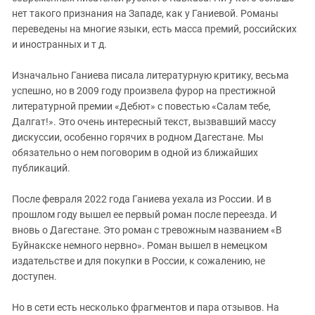
Южный Кавказ
нет такого признания на Западе, как у Ганиевой. Романы
ЮФО
переведены на многие языки, есть масса премий, российских
и иностранных и т д.
Изначально Ганиева писала литературную критику, весьма
успешно, но в 2009 году произвела фурор на престижной
литературной премии «Дебют» с повестью «Салам тебе,
Далгат!». Это очень интересный текст, вызвавший массу
дискуссии, особенно горячих в родном Дагестане. Мы
обязательно о нем поговорим в одной из ближайших
публикаций.
После февраля 2022 года Ганиева уехала из России. И в
прошлом году вышел ее первый роман после переезда. И
вновь о Дагестане. Это роман с тревожным названием «В
Буйнакске немного нервно». Роман вышел в немецком
издательстве и для покупки в России, к сожалению, не
доступен.
Но в сети есть несколько фрагментов и пара отзывов. На