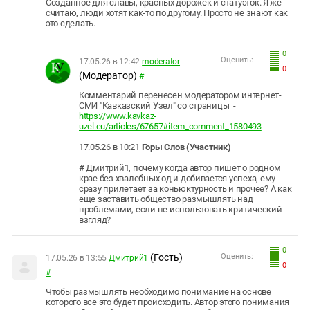
Созданное для славы, красных дорожек и статуэток. Я же
считаю, люди хотят как-то по другому. Просто не знают как
это сделать.
0
Оценить:
17.05.26 в 12:42
moderator
0
(Модератор)
#
Комментарий перенесен модератором интернет-
СМИ "Кавказский Узел" со страницы -
https://www.kavkaz-
uzel.eu/articles/67657#item_comment_1580493
17.05.26 в 10:21
Горы Слов (Участник)
# Дмитрий1, почему когда автор пишет о родном
крае без хвалебных од и добивается успеха, ему
сразу прилетает за коньюктурность и прочее? А как
еще заставить общество размышлять над
проблемами, если не использовать критический
взгляд?
0
(Гость)
Оценить:
17.05.26 в 13:55
Дмитрий1
0
#
Чтобы размышлять необходимо понимание на основе
которого все это будет происходить. Автор этого понимания