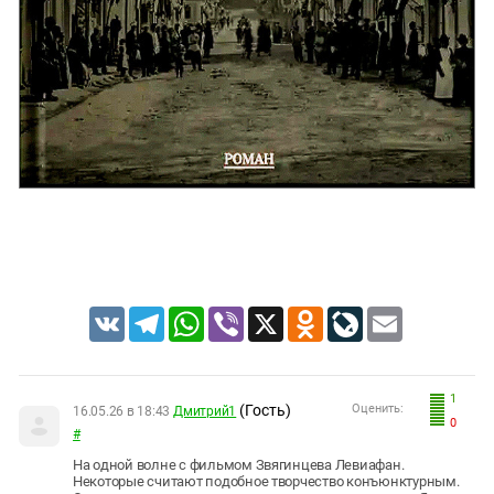
VK
Telegram
WhatsApp
Viber
X
Odnoklassniki
LiveJournal
Email
1
(Гость)
Оценить:
16.05.26 в 18:43
Дмитрий1
0
#
На одной волне с фильмом Звягинцева Левиафан.
Некоторые считают подобное творчество конъюнктурным.