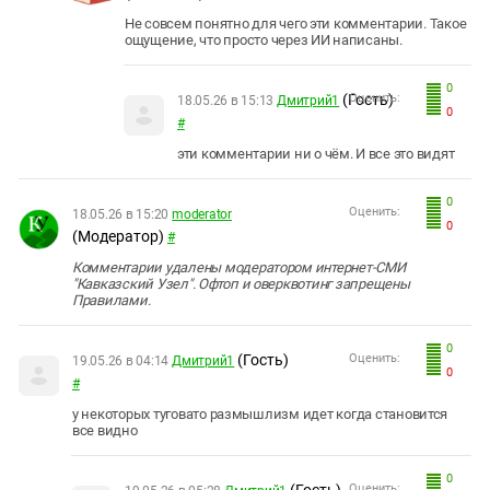
Не совсем понятно для чего эти комментарии. Такое
ощущение, что просто через ИИ написаны.
0
(Гость)
Оценить:
18.05.26 в 15:13
Дмитрий1
0
#
эти комментарии ни о чём. И все это видят
0
Оценить:
18.05.26 в 15:20
moderator
0
(Модератор)
#
Комментарии удалены модератором интернет-СМИ
"Кавказский Узел". Офтоп и оверквотинг запрещены
Правилами.
0
(Гость)
Оценить:
19.05.26 в 04:14
Дмитрий1
0
#
у некоторых туговато размышлизм идет когда становится
все видно
0
(Гость)
Оценить: