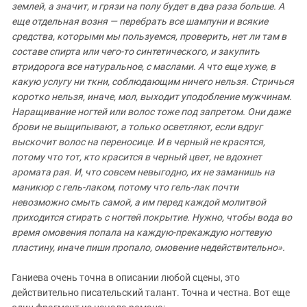
землей, а значит, и грязи на полу будет в два раза больше. А
еще отдельная возня — перебрать все шампуни и всякие
средства, которыми мы пользуемся, проверить, нет ли там в
составе спирта или чего-то синтетического, и закупить
втридорога все натуральное, с маслами. А что еще хуже, в
какую услугу ни ткни, соблюдающим ничего нельзя. Стричься
коротко нельзя, иначе, мол, выходит уподобление мужчинам.
Наращивание ногтей или волос тоже под запретом. Они даже
брови не выщипывают, а только осветляют, если вдруг
выскочит волос на переносице. И в черный не красятся,
потому что тот, кто красится в черный цвет, не вдохнет
аромата рая. И, что совсем невыгодно, их не заманишь на
маникюр с гель-лаком, потому что гель-лак почти
невозможно смыть самой, а им перед каждой молитвой
приходится стирать с ногтей покрытие. Нужно, чтобы вода во
время омовения попала на каждую-прекаждую ногтевую
пластину, иначе пиши пропало, омовение недействительно».
Ганиева очень точна в описании любой сцены, это
действительно писательский талант. Точна и честна. Вот еще