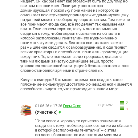
не дает. Он как бы знает как это может быть по другому, но
сам там не понимает. Позиция у этого автора
доминирующая, поскольку понимание из которого он
описывает всю эту чернуху принадлежит доминирующему
на данный момент сообществу- евро атлантам. Там тоже не
все понимают что да как, всё это делает так называемая
элита. Если совсем коротко, то суть этого понимания
сводится к тому, чтобы вырвать сознание из области в
которой расположены гениталии- это нужно именно
понимать и уметь делать. Без этого все так называемое
размышление сводится к саморазрушению, люди теряют
всякие ориентиры и способность понимать происходящие
вокруг них. Те, кто понимает в этих процессах, делают с
такими людьми зачастую дичайшие вещи, просто
упиваются сложившейся ситуацией безнаказанности- они
словно становятся зрячими в стране слепых.
Кому это выгодно? Кто может стремиться создать такое
положение- конъектуру? Достаточно очевидно если имеется
способность видеть то, что происходит в нашем мире.
0
Оценить:
01.06.26 в 17:36
Горы Слов
0
(Участник)
#
"Если совсем коротко, то суть этого понимания
сводится к тому, чтобы вырвать сознание из области
в которой расположены гениталии" -- с этим
согласен, большинство именно этим местом и