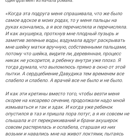
один фрагмент из начала романа:
«Когда эта подруга меня спрашивала, что же было
самое адское в моих родах, то у меня пальцы на
руках кончались, а я все перечисляла и перечисляла.
И как акушерка, проткнув мне плодный пузырь и
заметив зеленые воды, вздумала вдруг раскрывать
мне шейку матки вручную, собственными пальцами,
потому что шейка, видите ли, деревянная, процесс
никак не ускорится, а ребенку внутри уже плохо. Я
тогда думала, что выломлюсь прямо в окно от этой
пытки. А сердцебиение Давудика тем временем все
слабело и слабело. А врачей все не было и не было.
И как эти кретины вместо того, чтобы везти меня
скорее на кесарево сечение, продолжали надо мной
измываться и так и эдак. И когда уже ребенок
опустился в таз и пришла пора потуг, а я их совсем не
слышала и от перекрикиваний и брани акушерок
совсем растерялась и ослабела, старшая из них
возьми и навались мне на живот локтями, пытаясь