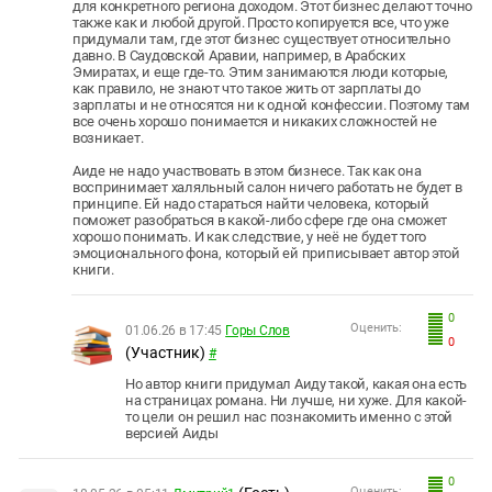
для конкретного региона доходом. Этот бизнес делают точно
также как и любой другой. Просто копируется все, что уже
придумали там, где этот бизнес существует относительно
давно. В Саудовской Аравии, например, в Арабских
Эмиратах, и еще где-то. Этим занимаются люди которые,
как правило, не знают что такое жить от зарплаты до
зарплаты и не относятся ни к одной конфессии. Поэтому там
все очень хорошо понимается и никаких сложностей не
возникает.
Аиде не надо участвовать в этом бизнесе. Так как она
воспринимает халяльный салон ничего работать не будет в
принципе. Ей надо стараться найти человека, который
поможет разобраться в какой-либо сфере где она сможет
хорошо понимать. И как следствие, у неё не будет того
эмоционального фона, который ей приписывает автор этой
книги.
0
Оценить:
01.06.26 в 17:45
Горы Слов
0
(Участник)
#
Но автор книги придумал Аиду такой, какая она есть
на страницах романа. Ни лучше, ни хуже. Для какой-
то цели он решил нас познакомить именно с этой
версией Аиды
0
Оценить: