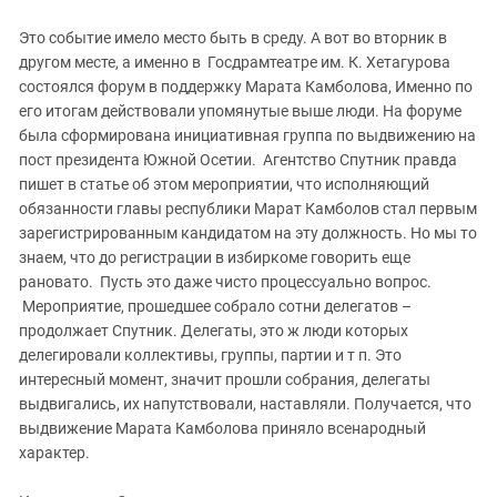
Южный Кавказ
Это событие имело место быть в среду. А вот во вторник в
ЮФО
другом месте, а именно в Госдрамтеатре им. К. Хетагурова
состоялся форум в поддержку Марата Камболова, Именно по
его итогам действовали упомянутые выше люди. На форуме
была сформирована инициативная группа по выдвижению на
пост президента Южной Осетии. Агентство Спутник правда
пишет в статье об этом мероприятии, что исполняющий
обязанности главы республики Марат Камболов стал первым
зарегистрированным кандидатом на эту должность. Но мы то
знаем, что до регистрации в избиркоме говорить еще
рановато. Пусть это даже чисто процессуально вопрос.
Мероприятие, прошедшее собрало сотни делегатов –
продолжает Спутник. Делегаты, это ж люди которых
делегировали коллективы, группы, партии и т п. Это
интересный момент, значит прошли собрания, делегаты
выдвигались, их напутствовали, наставляли. Получается, что
выдвижение Марата Камболова приняло всенародный
характер.