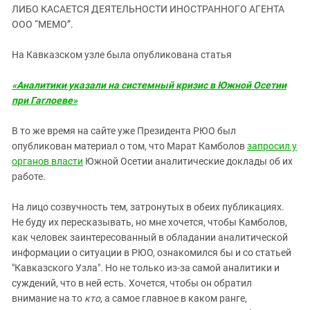
ЗАСТАВЛЯЕТ
ЛИБО КАСАЕТСЯ ДЕЯТЕЛЬНОСТИ ИНОСТРАННОГО АГЕНТА
Дагестан
КАВКАЗ ЗА ПАЛЕСТИНУ
ООО “МЕМО”.
Ингушетия
ИНАКОМЫСЛИЕ В ЧЕЧНЕ
На Кавказском узле была опубликована статья
Кабардино-Балкария
ПРЕСЛЕДОВАНИЕ АКТИВИСТОВ
МОБИЛИЗАЦИЯ И ПРОТЕСТЫ
Калмыкия
«Аналитики указали на системный кризис в Южной Осетии
Карачаево-Черкесия
при Гаглоеве»
Краснодарский край
В то же время на сайте уже Президента РЮО был
Нагорный Карабах
опубликован материал о том, что Марат Камболов
запросил у
органов власти
Южной Осетии аналитические доклады об их
Российская Федерация
работе.
Ростовская область
Северная Осетия - Алания
На лицо созвучность тем, затронутых в обеих публикациях.
Не буду их пересказывать, но мне хочется, чтобы Камболов,
СКФО
как человек заинтересованный в обладании аналитической
Ставропольский край
информации о ситуации в РЮО, ознакомился бы и со статьей
"Кавказского Узла". Но не только из-за самой аналитики и
Чечня
суждений, что в ней есть. Хочется, чтобы он обратил
Южная Осетия
внимание на то
кто
, а самое главное в каком ранге,