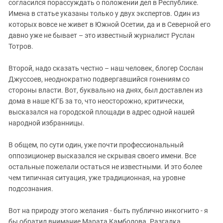
Южный Кавказ
согласился порассуждать о положении дел в Республике.
Имена в статье указаны только у двух экспертов. Один из
ЮФО
которых вовсе не живет в Южной Осетии, да и в Северной его
давно уже не бывает – это известный журналист Руслан
Тотров.
Второй, надо сказать честно – наш человек, блогер Сослан
Джуссоев, неоднократно подвергавшийся гонениям со
стороны власти. Вот, буквально на днях, был доставлен из
дома в наше КГБ за то, что неосторожно, критически,
высказался на городской площади в адрес одной нашей
народной избранницы.
В общем, по сути один, уже почти профессиональный
оппозиционер высказался не скрывая своего имени. Все
остальные пожелали остаться не известными. И это более
чем типичная ситуация, уже традиционная, на уровне
подсознания.
Вот на природу этого желания - быть публично инкогнито - я
бы обратил внимание Марата Камболова. Разгадка,