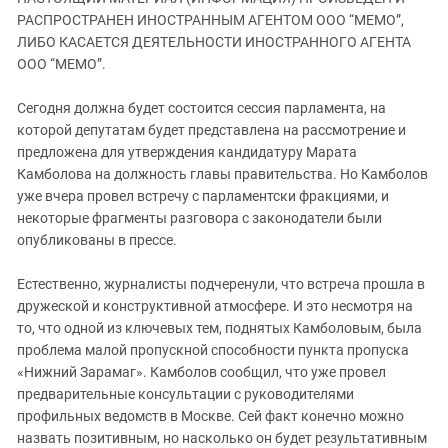
ЗАСТАВЛЯЕТ
Дагестан
РАСПРОСТРАНЕН ИНОСТРАННЫМ АГЕНТОМ ООО “МЕМО”,
КАВКАЗ ЗА ПАЛЕСТИНУ
ЛИБО КАСАЕТСЯ ДЕЯТЕЛЬНОСТИ ИНОСТРАННОГО АГЕНТА
Ингушетия
ИНАКОМЫСЛИЕ В ЧЕЧНЕ
ООО “МЕМО”.
Кабардино-Балкария
ПРЕСЛЕДОВАНИЕ АКТИВИСТОВ
МОБИЛИЗАЦИЯ И ПРОТЕСТЫ
Сегодня должна будет состоится сессия парламента, на
Калмыкия
которой депутатам будет представлена на рассмотрение и
Карачаево-Черкесия
предложена для утверждения кандидатуру Марата
Краснодарский край
Камболова на должность главы правительства. Но Камболов
уже вчера провел встречу с парламентски фракциями, и
Нагорный Карабах
некоторые фрагменты разговора с законодатели были
Российская Федерация
опубликованы в прессе.
Ростовская область
Естественно, журналисты подчеренули, что встреча прошла в
Северная Осетия - Алания
дружеской и конструктивной атмосфере. И это несмотря на
СКФО
то, что одной из ключевых тем, поднятых Камболовым, была
проблема малой пропускной способности пункта пропуска
Ставропольский край
«Нижний Зарамаг». Камболов сообщил, что уже провел
Чечня
предварительные консультации с руководителями
профильных ведомств в Москве. Сей факт конечно можно
Южная Осетия
назвать позитивным, но насколько он будет результативным