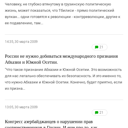
Человеку, не глубоко втянутому в грузинскую политическую
жизнь, может показаться, что Тбилиси - прямо политический
вулкан... одни готовятся к революции - контрреволюции, другие к
ее подавлению, там...
14:35, 30 марта 2009
21
России не нужно добиваться международного признания
Абхазии и Южной Осетии.
"Что такое признание Абхазии и Южной Осетии. Это возможность
для нас легально обеспечивать их безопасность. И это именно то,
что нужно Абхазии и Южной Осетии. Конечно, будет приятно, если
их призна...
13:05, 30 марта 2009
21
Конгресс азербайджанцев о нарушении прав
соотечественников в Грузии. И еще про то, как