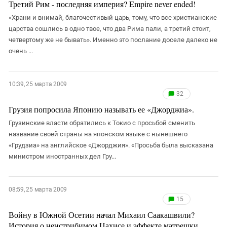
Третий Рим - последняя империя? Empire never ended!
«Храни и внимай, благочестивый царь, тому, что все христианские
царства сошлись в одно твое, что два Рима пали, а третий стоит,
четвертому же не бывать». Именно это послание доселе далеко не
очень ...
10:39, 25 марта 2009
32
Грузия попросила Японию называть ее «Джорджиа».
Грузинские власти обратились к Токио с просьбой сменить
название своей страны на японском языке с нынешнего
«Грудзиа» на английское «Джорджия». «Просьба была высказана
министром иностранных дел Гру...
08:59, 25 марта 2009
15
Войну в Южной Осетии начал Михаил Саакашвили?
История о неистрибимом Цахисе и эффекте матрешки.