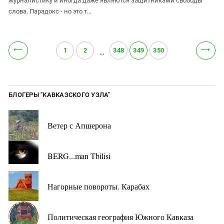
журналистику и иногда даже являются защитниками свободы
слова. Парадокс - но это т...
⟵
⟶
1
2
348
349
350
…
БЛОГЕРЫ "КАВКАЗСКОГО УЗЛА"
Ветер с Апшерона
BERG...man Tbilisi
Нагорные повороты. Карабах
Политическая география Южного Кавказа