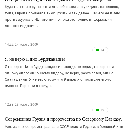
Куда ни ткни в рунет в эти дни, обязательно увидишь заголовок,
типа, Европа признала вину Грузии и так далее...Ничего не имею
против журнала «Шпигель», но пока это только информация
данного издания...
14:22, 24 марта 2009
14
Я не верю Нино Бурджанадзе!
Я не верю Нино Бурджанадзе и никогда не верил, не верю ни
одному оппозиционному лидеру, не верю, разумеется, Мише
Саакашвили. Я не верю тому, что 9 апреля оппозиция что-то
сможет. Верю ли я тому, ч...
12:38, 23 марта 2009
19
Современная Грузия и пророчества по Северному Кавказу.
Уже давно, со времен развала СССР власти Грузии, в большей или