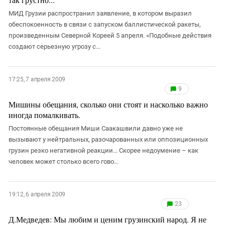
Южный Кавказ
МИД Грузии распространил заявление, в котором выразил
ЮФО
обеспокоенность в связи с запуском баллистической ракеты,
произведенным Северной Кореей 5 апреля. «Подобные действия
создают серьезную угрозу с...
17:25, 7 апреля 2009
9
Мишины обещания, сколько они стоят и насколько важно
иногда помалкивать.
Постоянные обещания Миши Саакашвили давно уже не
вызывают у нейтральных, разочарованных или оппозиционных
грузин резко негативной реакции... Скорее недоумение – как
человек может столько всего гово...
19:12, 6 апреля 2009
23
Д.Медведев: Мы любим и ценим грузинский народ. Я не