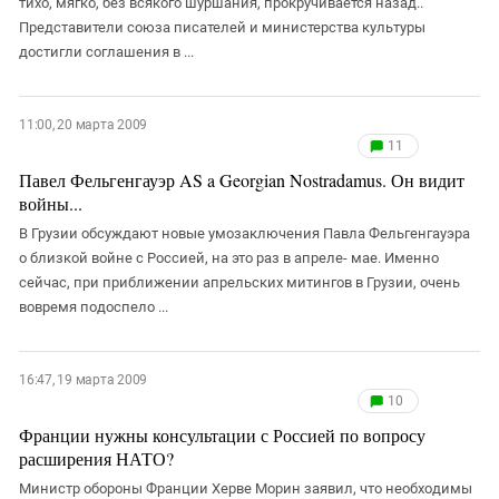
тихо, мягко, без всякого шуршания, прокручивается назад..
Представители союза писателей и министерства культуры
достигли соглашения в ...
11:00, 20 марта 2009
11
Павел Фельгенгауэр AS a Georgian Nostradamus. Он видит
войны...
В Грузии обсуждают новые умозаключения Павла Фельгенгауэра
о близкой войне с Россией, на это раз в апреле- мае. Именно
сейчас, при приближении апрельских митингов в Грузии, очень
вовремя подоспело ...
16:47, 19 марта 2009
10
Франции нужны консультации с Россией по вопросу
расширения НАТО?
Министр обороны Франции Херве Морин заявил, что необходимы