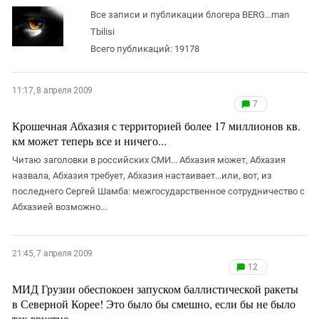
ЗАСТАВЛЯЕТ
Дагестан
Все записи и публикации блогера BERG...man
КАВКАЗ ЗА ПАЛЕСТИНУ
Tbilisi
Ингушетия
ИНАКОМЫСЛИЕ В ЧЕЧНЕ
Всего публикаций: 19178
Кабардино-Балкария
ПРЕСЛЕДОВАНИЕ АКТИВИСТОВ
МОБИЛИЗАЦИЯ И ПРОТЕСТЫ
Калмыкия
11:17, 8 апреля 2009
Карачаево-Черкесия
7
Краснодарский край
Крошечная Абхазия с территорией более 17 миллионов кв.
км может теперь все и ничего...
Нагорный Карабах
Читаю заголовки в российских СМИ... Абхазия может, Абхазия
Российская Федерация
назвала, Абхазия требует, Абхазия настаивает...или, вот, из
Ростовская область
последнего Сергей Шамба: межгосударственное сотрудничество с
Абхазией возможно...
Северная Осетия - Алания
СКФО
21:45, 7 апреля 2009
Ставропольский край
12
Чечня
МИД Грузии обеспокоен запуском баллистической ракеты
Южная Осетия
в Северной Корее! Это было бы смешно, если бы не было
так грустно...