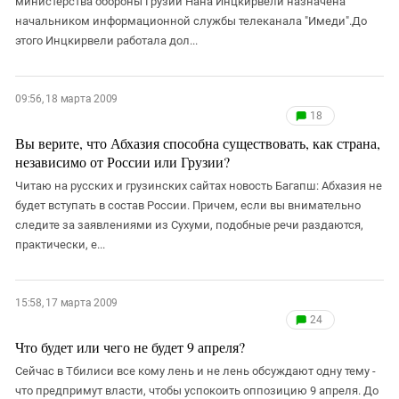
министерства обороны Грузии Нана Инцкирвели назначена
начальником информационной службы телеканала "Имеди".До
этого Инцкирвели работала дол...
09:56, 18 марта 2009
18
Вы верите, что Абхазия способна существовать, как страна,
независимо от России или Грузии?
Читаю на русских и грузинских сайтах новость Багапш: Абхазия не
будет вступать в состав России. Причем, если вы внимательно
следите за заявлениями из Сухуми, подобные речи раздаются,
практически, е...
15:58, 17 марта 2009
24
Что будет или чего не будет 9 апреля?
Сейчас в Тбилиси все кому лень и не лень обсуждают одну тему -
что предпримут власти, чтобы успокоить оппозицию 9 апреля. До