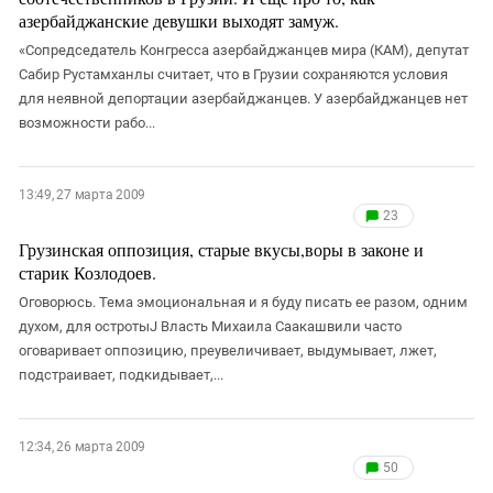
азербайджанские девушки выходят замуж.
«Сопредседатель Конгресса азербайджанцев мира (КАМ), депутат
Сабир Рустамханлы считает, что в Грузии сохраняются условия
для неявной депортации азербайджанцев. У азербайджанцев нет
возможности рабо...
13:49, 27 марта 2009
23
Грузинская оппозиция, старые вкусы,воры в законе и
старик Козлодоев.
Оговорюсь. Тема эмоциональная и я буду писать ее разом, одним
духом, для остротыJ Власть Михаила Саакашвили часто
оговаривает оппозицию, преувеличивает, выдумывает, лжет,
подстраивает, подкидывает,...
12:34, 26 марта 2009
50