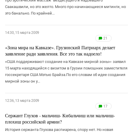
про эротический массаж "вездесущего и надоевшего"
Саакашвили, но это желто. Много про начинающиеся митинги, но
это банально. По крайней...
14:30, 15 марта 2009
21
«Зона мира на Кавказе». Грузинский Патриарх делает
заявление ради заявления. Все это так надоело!
«США поддерживают создание на Кавказе мирной зоны»- заявил
15 марта находящийся с визитом в Грузии помошник заместителя
госсекретаря США Мэтью Брайза.По его словам об идее создания
мирной зоны он у...
12:36, 13 марта 2009
17
Сержант Глухов - мальчиш- Кибальчиш или мальчиш-
плохиш российской армии?
История сержанта Глухова распиарена, спору нет. Но новая