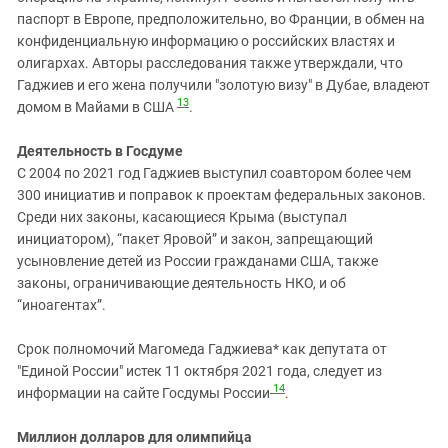
паспорт в Европе, предположительно, во Франции, в обмен на
конфиденциальную информацию о российских властях и
олигархах. Авторы расследования также утверждали, что
Гаджиев и его жена получили "золотую визу" в Дубае, владеют
13
домом в Майами в США
.
Деятельность в Госдуме
С 2004 по 2021 год Гаджиев выступил соавтором более чем
300 инициатив и поправок к проектам федеральных законов.
Среди них законы, касающиеся Крыма (выступал
инициатором), “пакет Яровой” и закон, запрещающий
усыновление детей из России гражданами США, также
законы, ограничивающие деятельность НКО, и об
“иноагентах”.
Срок полномочий Магомеда Гаджиева* как депутата от
"Единой России" истек 11 октября 2021 года, следует из
14
информации на сайте Госдумы России
.
Миллион долларов для олимпийца