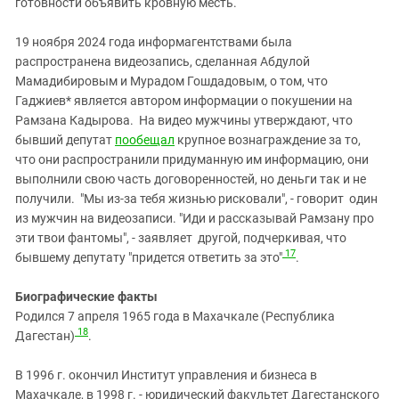
готовности объявить кровную месть.
19 ноября 2024 года информагентствами была
распространена видеозапись, сделанная Абдулой
Мамадибировым и Мурадом Гошдадовым, о том, что
Гаджиев* является автором информации о покушении на
Рамзана Кадырова. На видео мужчины утверждают, что
бывший депутат
пообещал
крупное вознаграждение за то,
что они распространили придуманную им информацию, они
выполнили свою часть договоренностей, но деньги так и не
получили. "Мы из-за тебя жизнью рисковали", - говорит один
из мужчин на видеозаписи. "Иди и рассказывай Рамзану про
эти твои фантомы", - заявляет другой, подчеркивая, что
17
бывшему депутату "придется ответить за это"
.
Биографические факты
Родился 7 апреля 1965 года в Махачкале (Республика
18
Дагестан)
.
В 1996 г. окончил Институт управления и бизнеса в
Махачкале, в 1998 г. - юридический факультет Дагестанского