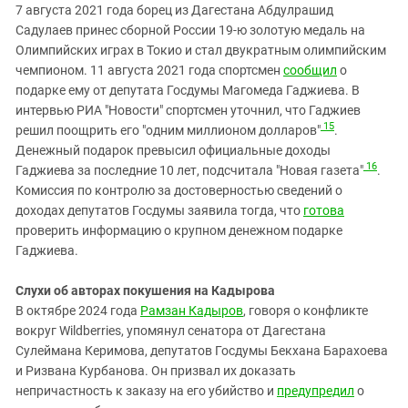
7 августа 2021 года борец из Дагестана Абдулрашид
Садулаев принес сборной России 19-ю золотую медаль на
Олимпийских играх в Токио и стал двукратным олимпийским
чемпионом. 11 августа 2021 года спортсмен
сообщил
о
подарке ему от депутата Госдумы Магомеда Гаджиева. В
интервью РИА "Новости" спортсмен уточнил, что Гаджиев
15
решил поощрить его "одним миллионом долларов"
.
Денежный подарок превысил официальные доходы
16
Гаджиева за последние 10 лет, подсчитала "Новая газета"
.
Комиссия по контролю за достоверностью сведений о
доходах депутатов Госдумы заявила тогда, что
готова
проверить информацию о крупном денежном подарке
Гаджиева.
Слухи об авторах покушения на Кадырова
В октябре 2024 года
Рамзан Кадыров
, говоря о конфликте
вокруг Wildberries, упомянул сенатора от Дагестана
Сулеймана Керимова, депутатов Госдумы Бекхана Барахоева
и Ризвана Курбанова. Он призвал их доказать
непричастность к заказу на его убийство и
предупредил
о