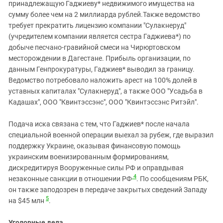
принадлежащую Гаджиеву* недвижимого имущества на
сумму более чем на 2 миллиарда рублей.Также ведомство
требует прекратить лицензию компании "Сулакнеруд"
(учредителем компании является сестра Гаджиева*) по
добыче песчано-гравийной смеси на Чирюртовском
месторождении в Дагестане. Прибыль организации, по
данным Генпрокуратуры, Гаджиев* выводил за границу.
Ведомство потребовало наложить арест на 100% долей в
уставных капиталах "Сулакнеруд", а также ООО "Усадьба в
Кадашах", ООО "Квинтэссэнс", ООО "Квинтэссэнс Ритэйл".
Подача иска связана с тем, что Гаджиев* после начала
специальной военной операции выехал за рубеж, где выразил
поддержку Украине, оказывая финансовую помощь
украинским военизированным формированиям,
дискредитируя Вооруженные силы РФ и оправдывая
4
незаконные санкции в отношении РФ
. По сообщениям РБК,
он также заподозрен в передаче закрытых сведений Западу
5
на $45 млн
.
Уголовные дела