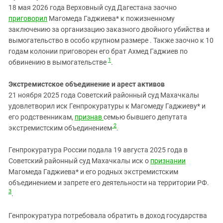
Южный Кавказ
18 мая 2026 года Верховный суд Дагестана заочно
ЮФО
приговорил
Магомеда Гаджиева* к пожизненному
заключению за организацию заказного двойного убийства и
вымогательство в особо крупном размере . Также заочно к 10
годам колонии приговорен его брат Ахмед Гаджиев по
1
обвинению в вымогательстве
.
Экстремистское объединение и арест активов
21 ноября 2025 года Советский районный суд Махачкалы
удовлетворил иск Генпрокуратуры к Магомеду Гаджиеву* и
его родственникам,
признав
семью бывшего депутата
2
экстремистским объединением
.
Генпрокуратура России подала 19 августа 2025 года в
Советский районный суд Махачкалы иск о
признании
Магомеда Гаджиева* и его родных экстремистским
объединением и запрете его деятельности на территории РФ.
3
.
Генпрокуратура потребовала обратить в доход государства