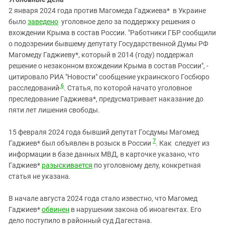
2 января 2024 года против Магомеда Гаджиева* в Украине
было
заведено
уголовное дело за поддержку решения о
вхождении Крыма в состав России. "Работники ГБР сообщили
о подозрении бывшему депутату Государственной Думы РФ
Магомеду Гаджиеву*, который в 2014 (году) поддержал
решение о незаконном вхождении Крыма в состав России", -
цитировало РИА "Новости" сообщение украинского Госбюро
6
расследований
. Статья, по которой начато уголовное
преследование Гаджиева*, предусматривает наказание до
пяти лет лишения свободы.
15 февраля 2024 года бывший депутат Госдумы Магомед
7
Гаджиев* был объявлен в розыск в России
. Как следует из
информации в базе данных МВД, в карточке указано, что
Гаджиев*
разыскивается
по уголовному делу, конкретная
статья не указана.
В начале августа 2024 года стало известно, что Магомед
Гаджиев*
обвинен
в нарушении закона об иноагентах. Его
дело поступило в районный суд Дагестана.