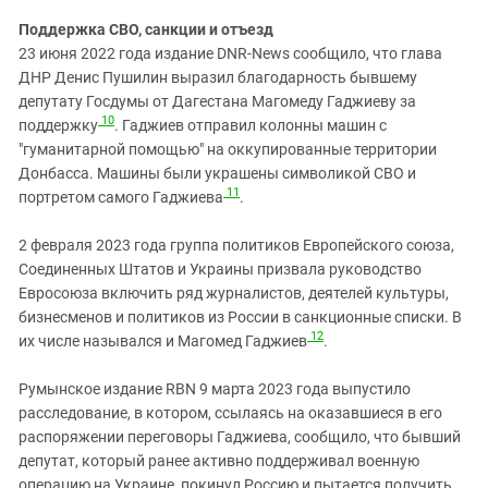
Поддержка СВО, санкции и отъезд
23 июня 2022 года издание DNR-News сообщило, что глава
ДНР Денис Пушилин выразил благодарность бывшему
депутату Госдумы от Дагестана Магомеду Гаджиеву за
10
поддержку
. Гаджиев отправил колонны машин с
"гуманитарной помощью" на оккупированные территории
Донбасса. Машины были украшены символикой СВО и
11
портретом самого Гаджиева
.
2 февраля 2023 года группа политиков Европейского союза,
Соединенных Штатов и Украины призвала руководство
Евросоюза включить ряд журналистов, деятелей культуры,
бизнесменов и политиков из России в санкционные списки. В
12
их числе назывался и Магомед Гаджиев
.
Румынское издание RBN 9 марта 2023 года выпустило
расследование, в котором, ссылаясь на оказавшиеся в его
распоряжении переговоры Гаджиева, сообщило, что бывший
депутат, который ранее активно поддерживал военную
операцию на Украине, покинул Россию и пытается получить