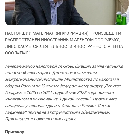
ЗАСТАВЛЯЕТ
Дагестан
КАВКАЗ ЗА ПАЛЕСТИНУ
Ингушетия
ИНАКОМЫСЛИЕ В ЧЕЧНЕ
Кабардино-Балкария
ПРЕСЛЕДОВАНИЕ АКТИВИСТОВ
МОБИЛИЗАЦИЯ И ПРОТЕСТЫ
Калмыкия
НАСТОЯЩИЙ МАТЕРИАЛ (ИНФОРМАЦИЯ) ПРОИЗВЕДЕН И
РАСПРОСТРАНЕН ИНОСТРАННЫМ АГЕНТОМ ООО "МЕМО",
Карачаево-Черкесия
ЛИБО КАСАЕТСЯ ДЕЯТЕЛЬНОСТИ ИНОСТРАННОГО АГЕНТА
Краснодарский край
ООО "МЕМО".
Нагорный Карабах
Генерал-майор налоговой службы, бывший замначальника
Российская Федерация
налоговой инспекции в Дагестане и замглавы
межрегиональной инспекции Министерства по налогам и
Ростовская область
сборам России по Южному Федеральному округу. Депутат
Северная Осетия - Алания
Госдумы с 2003 по 2021 годы. В мае 2023 года признан
СКФО
иноагентом и исключен из “Единой России”. Против него
заведены уголовные дела в Украине и России. Семья
Ставропольский край
Гаджиева* признана экстремистским объединением.
Чечня
Приговорен к пожизненному сроку.
Южная Осетия
Приговор