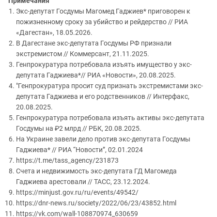
Примечания
Экс-депутат Госдумы Магомед Гаджиев* приговорен к
пожизненному сроку за убийство и рейдерство // РИА
«Дагестан», 18.05.2026.
В Дагестане экс-депутата Госдумы РФ признали
экстремистом // Коммерсант, 21.11.2025.
Генпрокуратура потребовала изъять имущество у экс-
депутата Гаджиева*// РИА «Новости», 20.08.2025.
"Генпрокуратура просит суд признать экстремистами экс-
депутата Гаджиева и его родственников // Интерфакс,
20.08.2025.
Генпрокуратура потребовала изъять активы экс-депутата
Госдумы на ₽2 млрд // РБК, 20.08.2025.
На Украине завели дело против экс-депутата Госдумы
Гаджиева* // РИА “Новости”, 02.01.2024
https://t.me/tass_agency/231873
Счета и недвижимость экс-депутата ГД Магомеда
Гаджиева арестовали // ТАСС, 23.12.2024.
https://minjust.gov.ru/ru/events/49542/
https://dnr-news.ru/society/2022/06/23/43852.html
https://vk.com/wall-108870974_630659