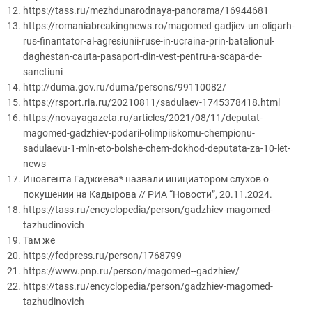
https://tass.ru/mezhdunarodnaya-panorama/16944681
https://romaniabreakingnews.ro/magomed-gadjiev-un-oligarh-
rus-finantator-al-agresiunii-ruse-in-ucraina-prin-batalionul-
daghestan-cauta-pasaport-din-vest-pentru-a-scapa-de-
sanctiuni
http://duma.gov.ru/duma/persons/99110082/
https://rsport.ria.ru/20210811/sadulaev-1745378418.html
https://novayagazeta.ru/articles/2021/08/11/deputat-
magomed-gadzhiev-podaril-olimpiiskomu-chempionu-
sadulaevu-1-mln-eto-bolshe-chem-dokhod-deputata-za-10-let-
news
Иноагента Гаджиева* назвали инициатором слухов о
покушении на Кадырова // РИА “Новости”, 20.11.2024.
https://tass.ru/encyclopedia/person/gadzhiev-magomed-
tazhudinovich
Там же
https://fedpress.ru/person/1768799
https://www.pnp.ru/person/magomed--gadzhiev/
https://tass.ru/encyclopedia/person/gadzhiev-magomed-
tazhudinovich